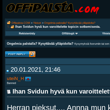
Offipalsta.COM
>
Yleiset
>
Ongelmia palstalla? Kysyttävää ylläpidolta?
Ihan Svidun hyvä kun varoittelette topicin sotkemisesta.
Rekisteröidy
Offiblogit
Yhtei
Ongelmia palstalla? Kysyttävää ylläpidolta?
Kysymyksiä foorumiin tai sen k
20.01.2021, 21:46
uteiN_H
Banned
Ihan Svidun hyvä kun varoittelet
Herran pieksut.... Annna mun k