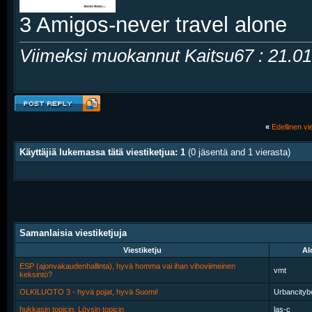
3 Amigos-never travel alone
Viimeksi muokannut Kaitsu67 : 21.0
«
Edellinen vie
Käyttäjiä lukemassa tätä viestiketjua: 1
(0 jäsentä and 1 vierasta)
Samanlaisia viestiketjuja
Viestiketju
Al
ESP (ajonvakaudenhallinta), hyvä homma vai ihan vihoviimeinen
vmt
keksintö?
OLKILUOTO 3 - hyvä pojat, hyvä Suomi!
Urbancityb
hukkasin topicin, Löysin topicin
las-c