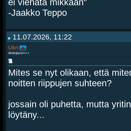
ei viehätä mikkään"
-Jaakko Teppo
11.07.2026, 11:22
Ukri
Aktiivijäsen+++
Mites se nyt olikaan, että mit
noitten riippujen suhteen?
jossain oli puhetta, mutta yriti
löytäny...