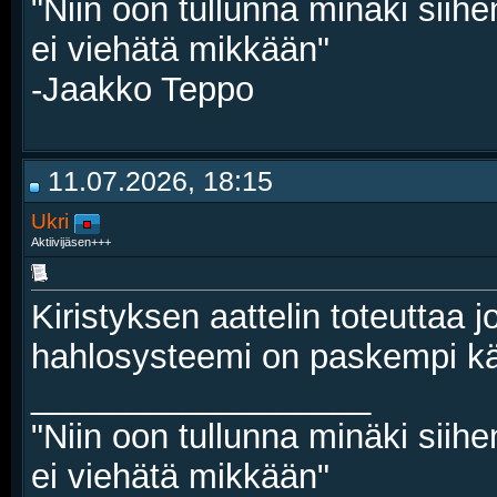
"Niin oon tullunna minäki siihe
ei viehätä mikkään"
-Jaakko Teppo
11.07.2026, 18:15
Ukri
Aktiivijäsen+++
Kiristyksen aattelin toteuttaa j
hahlosysteemi on paskempi käy
__________________
"Niin oon tullunna minäki siihe
ei viehätä mikkään"