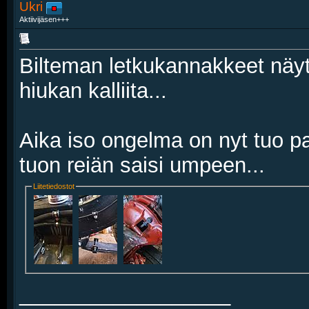
Ukri
Aktiivijäsen+++
Bilteman letkukannakkeet näyt
hiukan kalliita...
Aika iso ongelma on nyt tuo pa
tuon reiän saisi umpeen...
Liitetiedostot
__________________