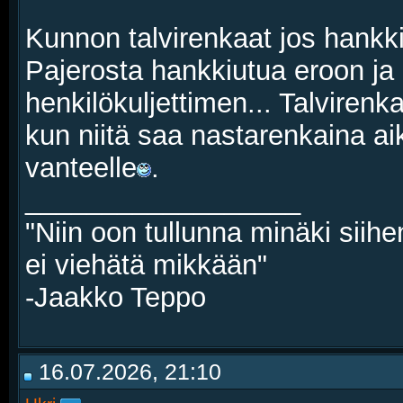
Kunnon talvirenkaat jos hankkis
Pajerosta hankkiutua eroon ja
henkilökuljettimen... Talviren
kun niitä saa nastarenkaina a
vanteelle
.
__________________
"Niin oon tullunna minäki siihe
ei viehätä mikkään"
-Jaakko Teppo
16.07.2026, 21:10