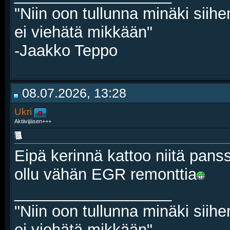
"Niin oon tullunna minäki siihe
ei viehätä mikkään"
-Jaakko Teppo
08.07.2026, 13:28
Ukri
Aktiivijäsen+++
Eipä kerinnä kattoo niitä panss
ollu vähän EGR remonttia
__________________
"Niin oon tullunna minäki siihe
ei viehätä mikkään"