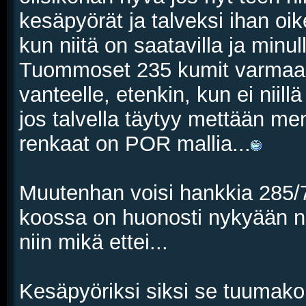
kesäpyörät ja talveksi ihan oi
kun niitä on saatavilla ja minul
Tuommoset 235 kumit varmaan 
vanteelle, etenkin, kun ei niillä
jos talvella täytyy mettään me
renkaat on POR mallia...
Muutenhan voisi hankkia 285/7
koossa on huonosti nykyään nas
niin mikä ettei...
Kesäpyöriksi siksi se tuumakok