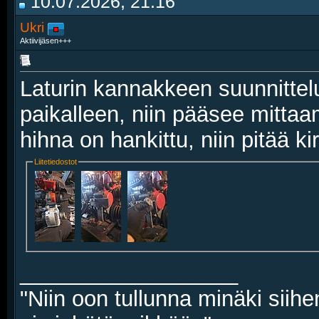
10.07.2026, 21:16
Ukri
Aktiivijäsen+++
Laturin kannakkeen suunnitte
paikalleen, niin pääsee mittaa
hihna on hankittu, niin pitää kir
Liitetiedostot
__________________
"Niin oon tullunna minäki siihe