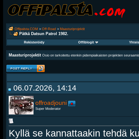
Offipalsta.COM
>
Off-Road
>
Maasturiprojektit
Pätkä Datsun Patrol 1982.
Rekisteröidy
Offiblogit
Yhtei
Maasturiprojektit
Osio on tarkoitettu etenkin pidempiaikaisten projektien seuraam
06.07.2026, 14:14
offroadjouni
Super Moderator
Kyllä se kannattaakin tehdä ku