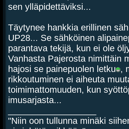
sen ylläpidettäviksi...
Täytynee hankkia erillinen sä
UP28... Se sähköinen alipaine
parantava tekijä, kun ei ole öl
Vanhasta Pajerosta nimittäin m
hajosi se painepuolen letku
,
rikkoutuminen ei aiheuta muut
toimimattomuuden, kun syöttö
imusarjasta...
__________________
"Niin oon tullunna minäki siihe