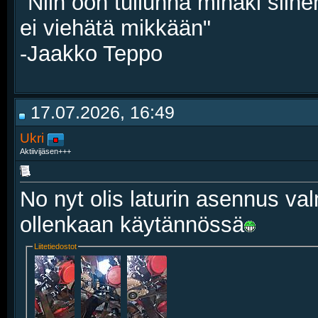
"Niin oon tullunna minäki siihe
ei viehätä mikkään"
-Jaakko Teppo
17.07.2026, 16:49
Ukri
Aktiivijäsen+++
No nyt olis laturin asennus va
ollenkaan käytännössä
Liitetiedostot