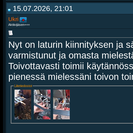
15.07.2026, 21:01
Ukri
Aktiivijäsen+++
Nyt on laturin kiinnityksen ja
varmistunut ja omasta mielestä
Toivottavasti toimii käytännös
pienessä mielessäni toivon to
Liitetiedostot
__________________