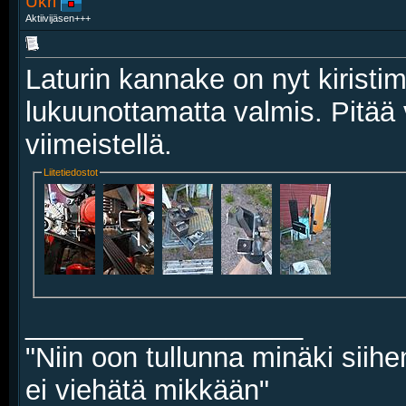
Ukri
Aktiivijäsen+++
Laturin kannake on nyt kiristi
lukuunottamatta valmis. Pitää vi
viimeistellä.
Liitetiedostot
__________________
"Niin oon tullunna minäki siihe
ei viehätä mikkään"