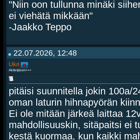
"Niin oon tullunna minäki siihe
ei viehätä mikkään"
-Jaakko Teppo
22.07.2026, 12:48
Ukri
Aktiivijäsen+++
pitäisi suunnitella jokin 100a/2
oman laturin hihnapyörän kiinn
Ei ole mitään järkeä laittaa 12
mahdollisuuskin, sitäpaitsi ei 
kestä kuormaa, kun kaikki mahd