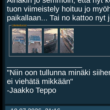
Ainakin jo semmoin, että nyt ke
tuon viimeistely hoituu jo myö
paikallaan... Tai no kattoo nyt 
Liitetiedostot
__________________
"Niin oon tullunna minäki siihe
ei viehätä mikkään"
-Jaakko Teppo