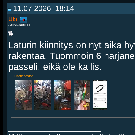
11.07.2026, 18:14
Ukri
Aktiivijäsen+++
Laturin kiinnitys on nyt aika hyv
rakentaa. Tuommoin 6 harjane
passeli, eikä ole kallis.
Liitetiedostot
__________________