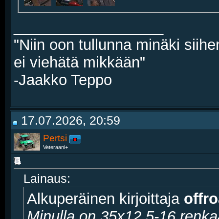
__________________
"Niin oon tullunna minäki siihe
ei viehätä mikkään"
-Jaakko Teppo
17.07.2026, 20:59
Pertsi
Veteraani+
Lainaus:
Alkuperäinen kirjoittaja
offr
Minulla on 35x12,5-16 renkaa