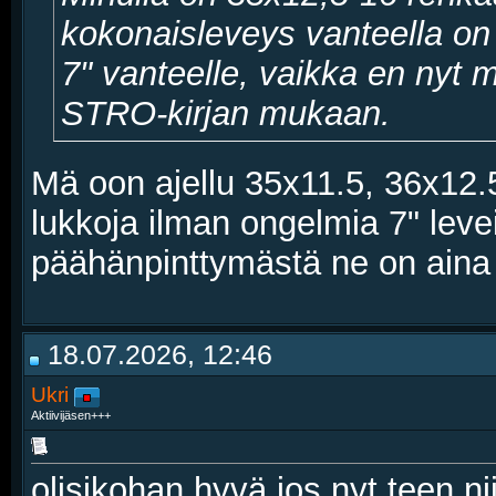
kokonaisleveys vanteella on
7" vanteelle, vaikka en nyt m
STRO-kirjan mukaan.
Mä oon ajellu 35x11.5, 36x12.5
lukkoja ilman ongelmia 7" levei
päähänpinttymästä ne on aina o
18.07.2026, 12:46
Ukri
Aktiivijäsen+++
olisikohan hyvä jos nyt teen n