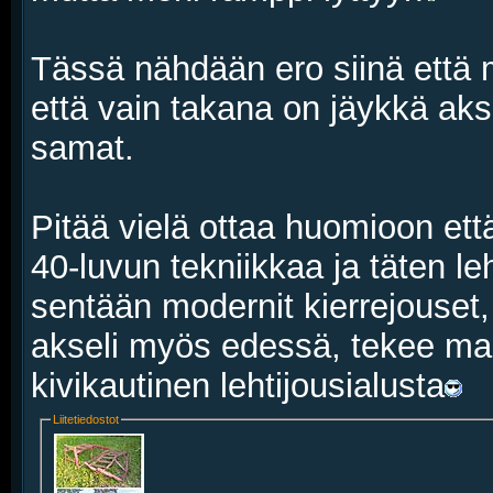
Tässä nähdään ero siinä että m
että vain takana on jäykkä aks
samat.
Pitää vielä ottaa huomioon ett
40-luvun tekniikkaa ja täten le
sentään modernit kierrejouset,
akseli myös edessä, tekee maa
kivikautinen lehtijousialusta
Liitetiedostot