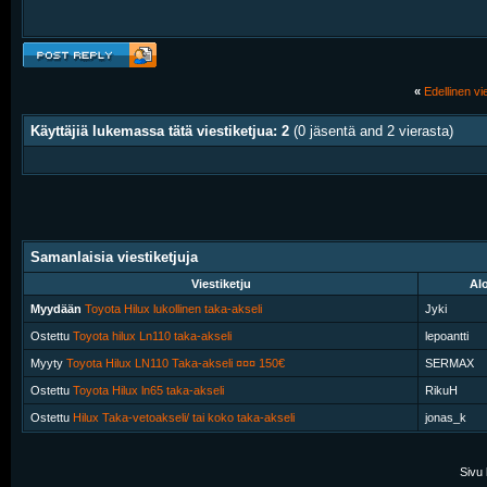
«
Edellinen vie
Käyttäjiä lukemassa tätä viestiketjua: 2
(0 jäsentä and 2 vierasta)
Samanlaisia viestiketjuja
Viestiketju
Alo
Myydään
Toyota Hilux lukollinen taka-akseli
Jyki
Ostettu
Toyota hilux Ln110 taka-akseli
lepoantti
Myyty
Toyota Hilux LN110 Taka-akseli ¤¤¤ 150€
SERMAX
Ostettu
Toyota Hilux ln65 taka-akseli
RikuH
Ostettu
Hilux Taka-vetoakseli/ tai koko taka-akseli
jonas_k
Sivu 