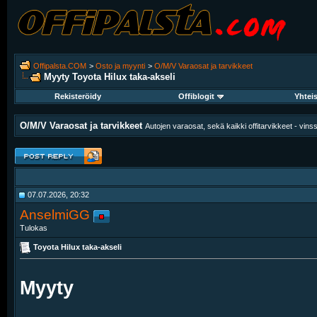
Offipalsta.COM
>
Osto ja myynti
>
O/M/V Varaosat ja tarvikkeet
Myyty Toyota Hilux taka-akseli
Rekisteröidy
Offiblogit
Yhtei
O/M/V Varaosat ja tarvikkeet
Autojen varaosat, sekä kaikki offitarvikkeet - vinssit
07.07.2026, 20:32
AnselmiGG
Tulokas
Toyota Hilux taka-akseli
Myyty