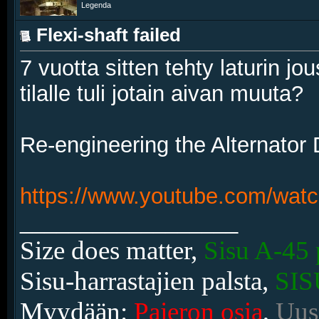
Legenda
Flexi-shaft failed
7 vuotta sitten tehty laturin jo
tilalle tuli jotain aivan muuta?
Re-engineering the Alternator 
https://www.youtube.com/wat
__________________
Size does matter,
Sisu A-45 
Sisu-harrastajien palsta,
SIS
Myydään:
Pajeron osia
,
Uusi