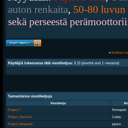
auton renkaita
,
50-80 luvun 
sekä perseestä perämoottorii
«
Edellinen vie
Käyttäjiä lukemassa tätä viestiketjua: 1
(0 jäsentä and 1 vierasta)
Samanlaisia viestiketjuja
Viestiketju
Alo
Project-7
Renegade
Project: SuoJumi
Caddy
Project: Amaranth
piparix