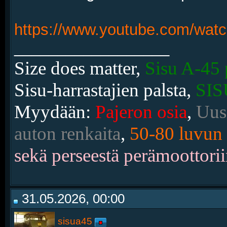
https://www.youtube.com/wa
__________________
Size does matter,
Sisu A-45 
Sisu-harrastajien palsta,
SIS
Myydään:
Pajeron osia
,
Uusi
auton renkaita
,
50-80 luvun 
sekä perseestä perämoottorii
31.05.2026, 00:00
sisua45