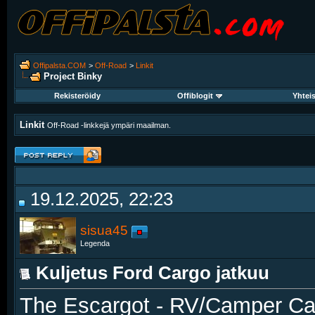
Offipalsta.COM
>
Off-Road
>
Linkit
Project Binky
Rekisteröidy
Offiblogit
Yhtei
Linkit
Off-Road -linkkejä ympäri maailman.
19.12.2025, 22:23
sisua45
Legenda
Kuljetus Ford Cargo jatkuu
The Escargot - RV/Camper Car