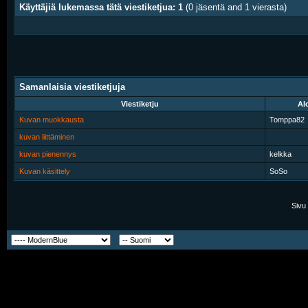
Käyttäjiä lukemassa tätä viestiketjua: 1
(0 jäsentä and 1 vierasta)
Samanlaisia viestiketjuja
Viestiketju
Alo
Kuvan muokkausta
Tomppa82
kuvan liittäminen
kuvan pienennys
kelkka
Kuvan käsittely
SoSo
Sivu 