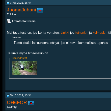
27.03.2021, 16:44
JuomaJuhani
Tulokas
Armotonta treeniä
Mahtava testi on, jos kohta verraton.
Linkki
jos
toinenkin
ja
kolmaskin
tä
Lainaus:
Tämä pitäisi lainauksena näkyä, jos ei kovin kummallista tapahdu
Ja kuva myös liitteenäkin on.
Liitetiedostot
30.10.2022, 13:34
OH6FOR
Aloittelija