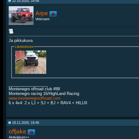
22.10.2020, 18:56
Arpe
Veteraani
Ja pikkukuva
Liitetiedostot
__________________
Montenegro offroad club #88
Montenegro racing 16/HighLand Racing
www.montenegrooffroad.com
6 x 4x4: 2 x LJ + SJ + BJ + RAV4 + HILUX
18.11.2020, 19:46
offjake
Aktiivijäsen++