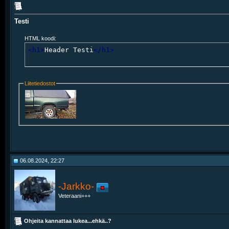
Testi
HTML koodi:
<h1>
Header Testi
</h1>
Liitetiedostot
06.08.2024, 22:27
-Jarkko-
Veteraani+++
Ohjeita kannattaa lukea...ehkä..?