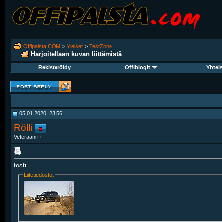
Offipalsta.COM
>
Yleiset
>
TestZone
Harjoitellaan kuvan liittämistä
Rekisteröidy
Offiblogit
Yhtei
05.01.2020, 23:56
Rölli
Veteraani++
testi
Liitetiedostot