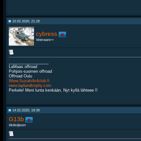
10.02.2020, 21:18
cybress
Veteraani++
__________________
LaMaas offroad
Pohjois-suomen offroad
Offroad Oulu
Www.Suzuki4x4club.fi
www.laplandtrophy.com
Perkele! Meni lunta kenkään, Nyt kyllä lähteee !!
14.02.2020, 19:39
G13b
Aktiivijäsen