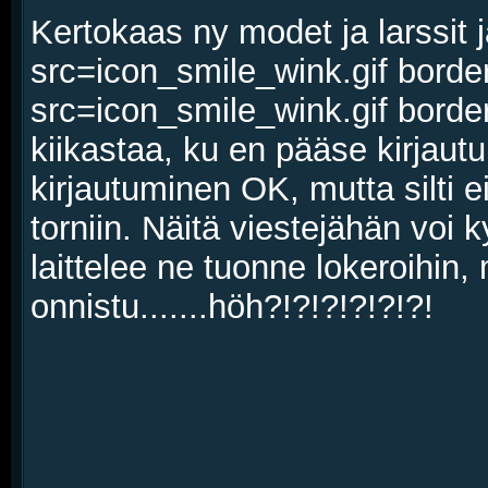
Kertokaas ny modet ja larssit j
src=icon_smile_wink.gif bord
src=icon_smile_wink.gif borde
kiikastaa, ku en pääse kirjautuu
kirjautuminen OK, mutta silti e
torniin. Näitä viestejähän voi k
laittelee ne tuonne lokeroihin,
onnistu.......höh?!?!?!?!?!?!