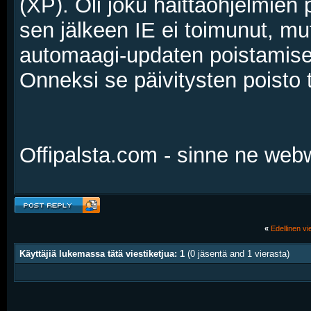
(XP). Oli joku haittaohjelmien 
sen jälkeen IE ei toimunut, mut
automaagi-updaten poistamisen
Onneksi se päivitysten poisto t
Offipalsta.com - sinne ne web
«
Edellinen vie
Käyttäjiä lukemassa tätä viestiketjua: 1
(0 jäsentä and 1 vierasta)