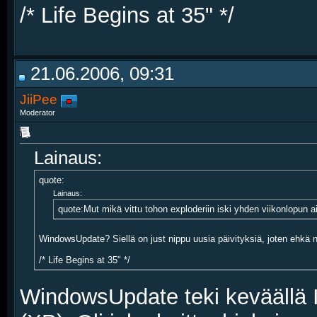
/* Life Begins at 35" */
21.06.2006, 09:31
JiiPee
Moderator
Lainaus:
quote:
Lainaus:
quote:Mut mikä vittu tohon exploderiin iski yhden viikonlopun 
WindowsUpdate? Siellä on just nippu uusia päivityksiä, joten ehkä n
/* Life Begins at 35" */
WindowsUpdate teki keväällä I