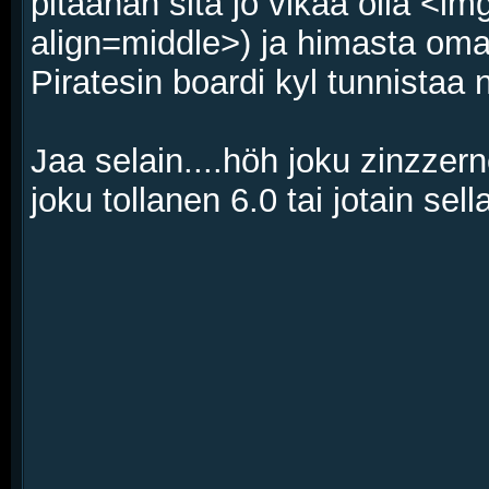
pitäähän sitä jo vikaa olla <i
align=middle>) ja himasta omalt
Piratesin boardi kyl tunnistaa 
Jaa selain....höh joku zinzzer
joku tollanen 6.0 tai jotain sell