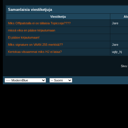
Samanlaisia viestiketjuja
Viestiketju
Alo
Miks Offipalstalla ei oo tällaisia Topicceja????
Jare
missä vika en pääse kirjautumaan
Ei pääse kirjautumaan!
Miks signature on VAAN 255 merkkiä??
Jare
Kertokaa viisaammat miks HJ ei lataa?
ugly_hj
Sivu 