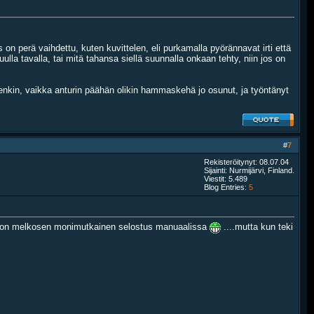
 on perä vaihdettu, kuten kuvittelen, eli purkamalla pyörännavat irti että
ulla tavalla, tai mitä tahansa siellä suunnalla onkaan tehty, niin jos on
enkin, vaikka anturin päähän olikin hammaskehä jo osunut, ja työntänyt
#
7
Rekisteröitynyt: 08.07.04
Sijainti: Nurmijärvi, Finland.
Viestit: 5.489
Blog Entries:
5
hje on melkosen monimutkainen selostus manuaalissa
....mutta kun teki