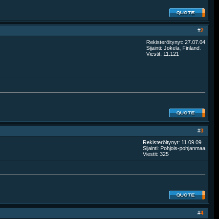
#
2
Rekisteröitynyt: 27.07.04
Sijainti: Jokela, Finland.
Viestit: 11.121
#
3
Rekisteröitynyt: 11.09.09
Sijainti: Pohjois-pohjanmaa
Viestit: 325
#
4