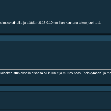
im.rakotikuilla ja säädä,n.0.15-0.10mm liian kaukana tekee juuri tätä.
laakeri stub-akselin sisässä oli kulunut ja murros pääsi "hölskymään" ja mal