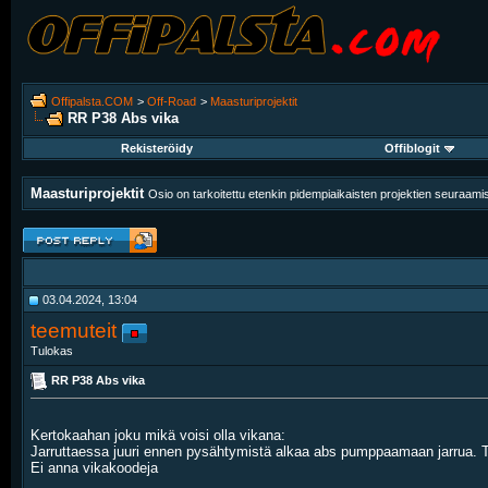
Offipalsta.COM
>
Off-Road
>
Maasturiprojektit
RR P38 Abs vika
Rekisteröidy
Offiblogit
Maasturiprojektit
Osio on tarkoitettu etenkin pidempiaikaisten projektien seuraam
03.04.2024, 13:04
teemuteit
Tulokas
RR P38 Abs vika
Kertokaahan joku mikä voisi olla vikana:
Jarruttaessa juuri ennen pysähtymistä alkaa abs pumppaamaan jarrua. Te
Ei anna vikakoodeja