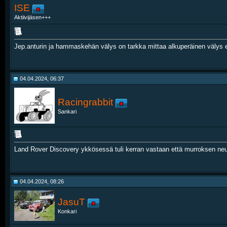
ISE
Aktiivijäsen+++
Jep.anturin ja hammaskehän välys on tarkka mittaa alkuperäinen välys es
04.04.2024, 06:37
Racingrabbit
Sankari
Land Rover Discovery ykkösessä tuli kerran vastaan että murroksen neula
04.04.2024, 08:26
JasuT
Konkari