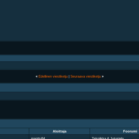
«
Edellinen viestiketju
|
Seuraava viestiketju
»
Aloittaja
Foorumi
manttu84
Tekniikka & Jutustelu