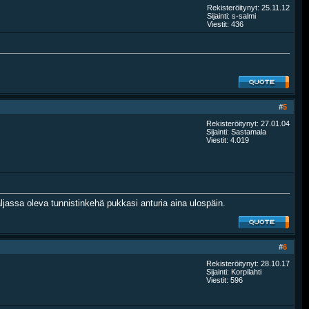
Rekisteröitynyt: 25.11.12
Sijainti: s-salmi
Viestit: 436
#
5
Rekisteröitynyt: 27.01.04
Sijainti: Sastamala
Viestit: 4.019
jassa oleva tunnistinkehä pukkasi anturia aina ulospäin.
#
6
Rekisteröitynyt: 28.10.17
Sijainti: Korpilahti
Viestit: 596