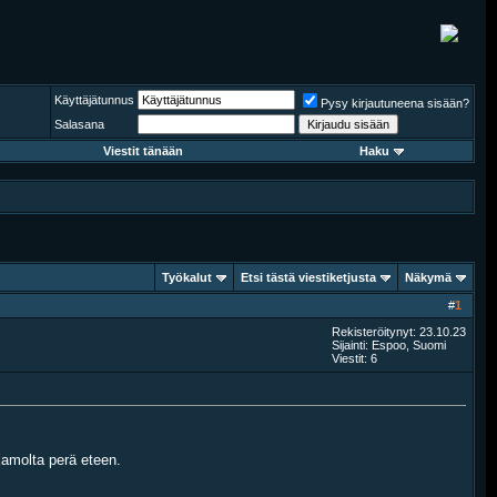
Käyttäjätunnus
Pysy kirjautuneena sisään?
Salasana
Viestit tänään
Haku
Työkalut
Etsi tästä viestiketjusta
Näkymä
#
1
Rekisteröitynyt: 23.10.23
Sijainti: Espoo, Suomi
Viestit: 6
kamolta perä eteen.