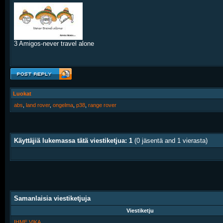
3 Amigos-never travel alone
Luokat
abs
,
land rover
,
ongelma
,
p38
,
range rover
Käyttäjiä lukemassa tätä viestiketjua: 1
(0 jäsentä and 1 vierasta)
Samanlaisia viestiketjuja
Viestiketju
IHME VIKA