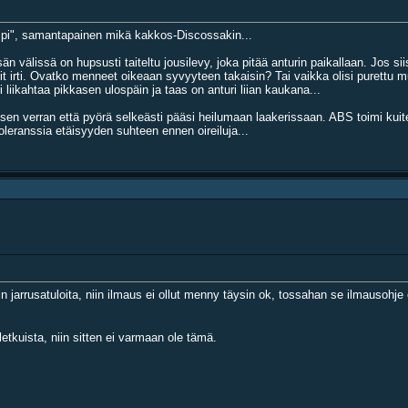
mpi", samantapainen mikä kakkos-Discossakin...
välissä on hupsusti taiteltu jousilevy, joka pitää anturin paikallaan. Jos siis
rit irti. Ovatko menneet oikeaan syvyyteen takaisin? Tai vaikka olisi purettu mu
 liikahtaa pikkasen ulospäin ja taas on anturi liian kaukana...
sen verran että pyörä selkeästi pääsi heilumaan laakerissaan. ABS toimi kuit
 toleranssia etäisyyden suhteen ennen oireiluja...
n jarrusatuloita, niin ilmaus ei ollut menny täysin ok, tossahan se ilmauso
etkuista, niin sitten ei varmaan ole tämä.