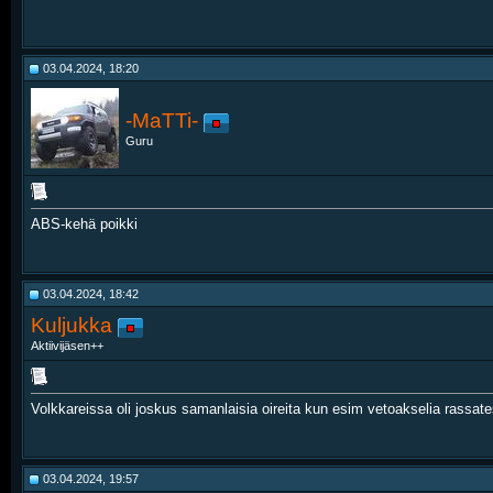
03.04.2024, 18:20
-MaTTi-
Guru
ABS-kehä poikki
03.04.2024, 18:42
Kuljukka
Aktiivijäsen++
Volkkareissa oli joskus samanlaisia oireita kun esim vetoakselia rassa
03.04.2024, 19:57