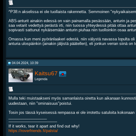
^P38:n akselissa ei ole tuollaista rakennetta. Semmoinen "nykyaikaise
ABS-anturit ainakin edessä on vain painamalla pesässään, anturin ja pesän 
saa vetarit vedettyä perästä irti, niin tuossa yhteydessä pitää ottaa antu
sopivasti sattunut nykäisemään anturin piuhaa niin tuolloinkin osaa anturi
Omassa kun meni pyöränlaakeri edestä, niin välystä navassa lopulta oli 
anturia ulospäinkin (ainakin jäljistä päätellen), eli jonkun verran siinä on
04.04.2024, 10:39
Kaitsu67
Legenda
Mulla teki muistaakseni myös samanlaista oiretta kun aikanaan kunnosti
uudestaan, niin "ominaisuus"poistui.
Tosin jos tässä kyseisessä rempassa ei ole irrotettu satuloita kokonaan l
__________________
----------------------------------------
If it works, tear it apart and find out why!
https://roverfriends.fi/palsta/