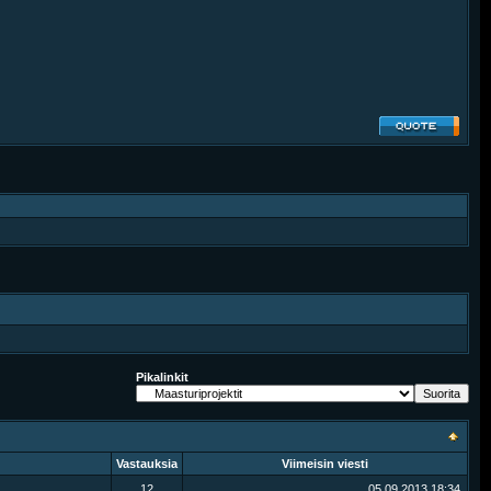
Pikalinkit
Vastauksia
Viimeisin viesti
12
05.09.2013
18:34