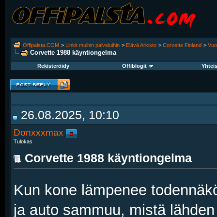
Offipalsta.COM
>
Linkit muihin palveluihin
>
Elävä Arkisto
>
Corvette Finland
>
Vuo
Corvette 1988 käyntiongelma
Rekisteröidy
Offiblogit
Yhtei
26.08.2025, 10:10
Donxxxmax
Tulokas
Corvette 1988 käyntiongelma
Kun kone lämpenee todennäköi
ja auto sammuu, mistä lähden