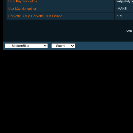
HJ:n Käyntiongelma.
välijäähdyti
Uaz käyntiongelma
-MAKE-
Corvette 50v ja Corvette Club Finland
ZR1
Sivu 