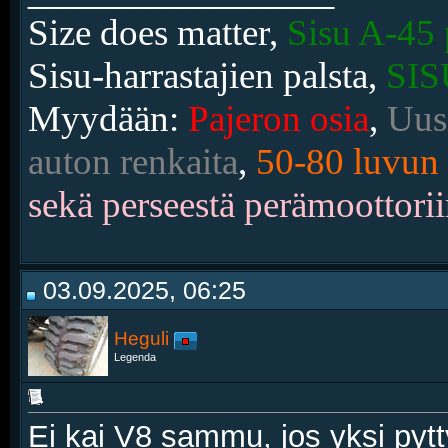
Size does matter,
Sisu A-45 
Sisu-harrastajien palsta,
SIS
Myydään:
Pajeron osia
,
Uusi
auton renkaita
,
50-80 luvun 
sekä perseestä perämoottorii
03.09.2025, 06:25
Heguli
Legenda
Ei kai V8 sammu, jos yksi pyt