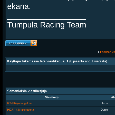
ekana.
__________________
Tumpula Racing Team
«
Edellinen vie
Käyttäjiä lukemassa tätä viestiketjua: 1
(0 jäsentä and 1 vierasta)
Samanlaisia viestiketjuja
Viestiketju
Alo
6,2d Käyntiongelma...
blazer
HDJ:n käyntiongelma
Daniel