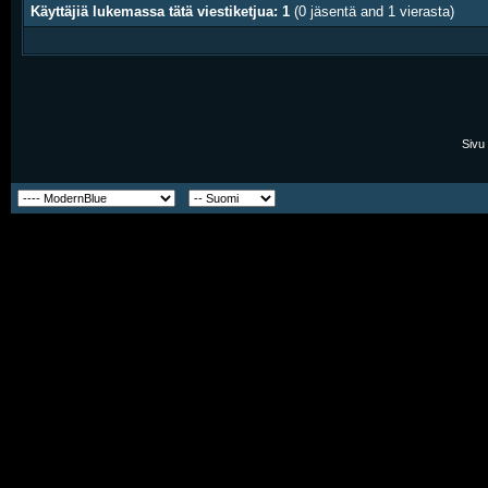
Käyttäjiä lukemassa tätä viestiketjua: 1
(0 jäsentä and 1 vierasta)
Sivu 