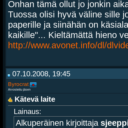
Onhan tämä ollut jo jonkin aika
Tuossa olisi hyvä väline sille j
paperille ja siinähän on käsial
kaikille"... Kieltämättä hieno v
http://www.avonet.info/dl/dlvid
07.10.2008, 19:45
Byrocrat
Arvostettu jäsen
Kätevä laite
Lainaus:
Alkuperäinen kirjoittaja
sjeepp