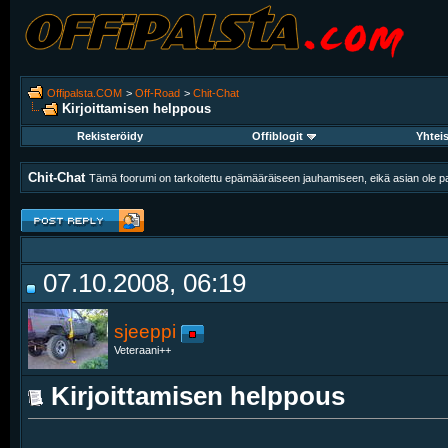
Offipalsta.COM
>
Off-Road
>
Chit-Chat
Kirjoittamisen helppous
Rekisteröidy
Offiblogit
Yhtei
Chit-Chat
Tämä foorumi on tarkoitettu epämääräiseen jauhamiseen, eikä asian ole pak
07.10.2008, 06:19
sjeeppi
Veteraani++
Kirjoittamisen helppous