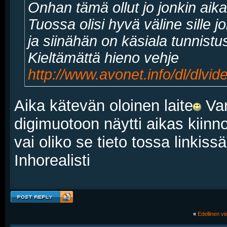
Onhan tämä ollut jo jonkin aikaa
Tuossa olisi hyvä väline sille jo
ja siinähän on käsiala tunnistus 
Kieltämättä hieno vehje
http://www.avonet.info/dl/dlvid
Aika kätevän oloinen laite
Var
digimuotoon näytti aikas kiinn
vai oliko se tieto tossa linkiss
Inhorealisti
«
Edellinen vie