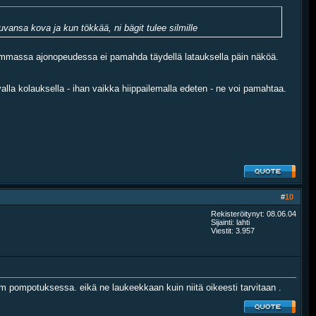
kuvansa kova ja kun tökkää, ni bägit tulee silmille
itaammassa ajonopeudessa ei pamahda täydellä latauksella päin näköä.
lla kolauksella - ihan vaikka hiippailemalla edeten - ne voi pamahtaa.
#
10
Rekisteröitynyt: 08.06.04
Sijainti: lahti
Viestit: 3.957
mm pompotuksessa. eikä ne laukeekkaan kuin niitä oikeesti tarvitaan .