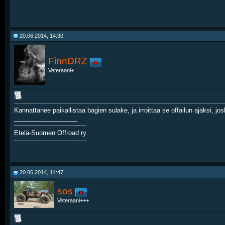
20.06.2014, 14:30
FinnDRZ
Veteraani+
Kannattanee paikallistaa bagien sulake, ja irroittaa se offailun ajaksi, 
__________________
------------------------------------
Etelä-Suomen Offroad ry
------------------------------------
20.06.2014, 14:47
sos
Veteraani+++