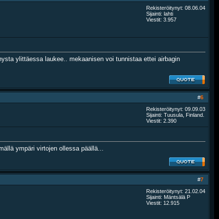
Rekisteröitynyt: 08.06.04
Sijainti: lahti
Viestit: 3.957
sta ylittäessa laukee.. mekaanisen voi tunnistaa ettei airbagin
#
6
Rekisteröitynyt: 09.09.03
Sijainti: Tuusula, Finland.
Viestit: 2.390
llä ympäri virtojen ollessa päällä...
#
7
Rekisteröitynyt: 21.02.04
Sijainti: Mäntsälä P
Viestit: 12.915