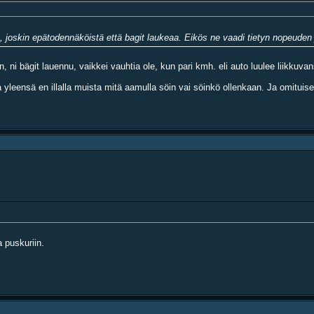
ksi, joskin epätodennäköistä että bagit laukeaa. Eikös ne vaadi tietyn nopeude
, ni bägit lauennu, vaikkei vauhtia ole, kun pari kmh. eli auto luulee liikkuvan
oska yleensä en illalla muista mitä aamulla söin vai söinkö ollenkaan. Ja omitu
 puskuriin.