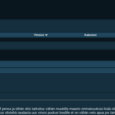
Yhteisö
Kalenteri
 pensa ja tähän olisi tarkoitus vähän muutella maasto ominaisuuksia lisää niin
us olistehä raudasta uus vinssi puskuri keulille et on vähän veto apua jos tarv