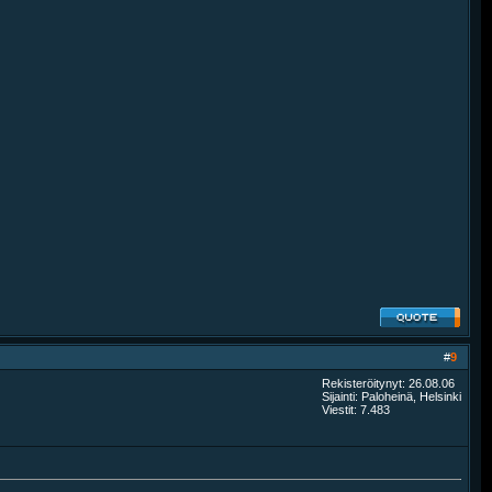
#
9
Rekisteröitynyt: 26.08.06
Sijainti: Paloheinä, Helsinki
Viestit: 7.483