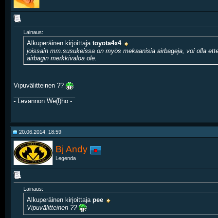
Lainaus:
Alkuperäinen kirjoittaja
toyota4x4
joissain mm.susukeissa on myös mekaanisia airbageja, voi olla ette
airbagin merkkivaloa ole.
Vipuvälitteinen ??
__________________
- Levannon We(l)ho -
20.06.2014, 18:59
Bj Andy
Legenda
Lainaus:
Alkuperäinen kirjoittaja
pee
Vipuvälitteinen ??