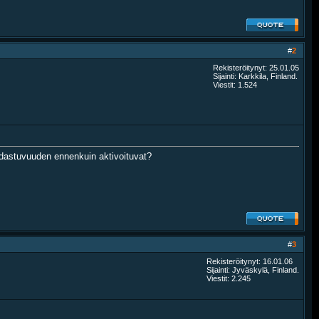
#
2
Rekisteröitynyt: 25.01.05
Sijainti: Karkkila, Finland.
Viestit: 1.524
 hidastuvuuden ennenkuin aktivoituvat?
#
3
Rekisteröitynyt: 16.01.06
Sijainti: Jyväskylä, Finland.
Viestit: 2.245