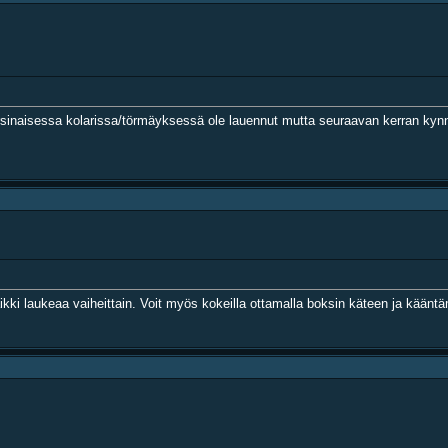
sinaisessa kolarissa/törmäyksessä ole lauennut mutta seuraavan kerran kynny
ki laukeaa vaiheittain. Voit myös kokeilla ottamalla boksin käteen ja kääntämä