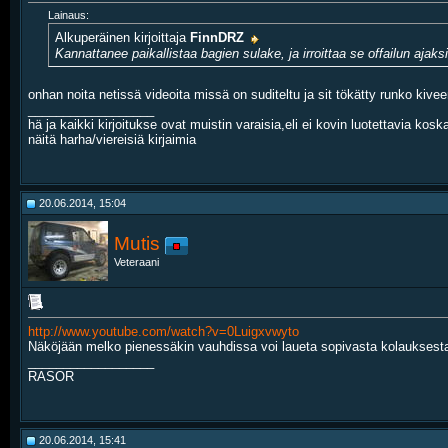
Lainaus:
Alkuperäinen kirjoittaja
FinnDRZ
Kannattanee paikallistaa bagien sulake, ja irroittaa se offailun aja
onhan noita netissä videoita missä on suditeltu ja sit tökätty runko kiveen
__________________
hä ja kaikki kirjoitukse ovat muistin varaisia,eli ei kovin luotettavia k
näitä harha/viereisiä kirjaimia
20.06.2014, 15:04
Mutis
Veteraani
http://www.youtube.com/watch?v=0Luigxvwyto
Näköjään melko pienessäkin vauhdissa voi laueta sopivasta kolauksesta
__________________
RASOR
20.06.2014, 15:41