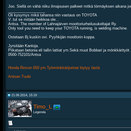
Joo. Siellä on vähä niiku ilmajousen palkeet mitkä törmäyksen aikana jous
__________________
Oli kysymys mikä tahansa niin vastaus on TOYOTA
V..tut se mitään heikkoa ole...
Antsa. The member of Lahnajärven moottoriurheilusukeltajat Ry.
Only tool you need to keep your TOYOTA running, is welding machine.
Ostetaan Bj kuskin ovi. Pyyhkijän moottorin koppa.
Jyrsitään Kantoja.
Piikataan betonia eli tallin lattiat ym.Sekä muut Bobbari ja mönkkärityöt.
0500-752101/Antsa
Honda Rincon 650 ym.Työmönkkärijorinat löytyy tästä
Antsan Tuubi
21.06.2014, 15:19
Timo_L
Legenda