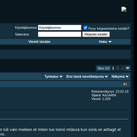
Käyttäjätunnus
Pysy kirjautuneena sisään?
Salasana
Viestit tänään
Haku
Sivu 1/2
1
2
>
Työkalut
Etsi tästä viestiketjusta
Näkymä
#
1
Rekisteröitynyt: 23.02.10
Sijainti: KAJAANI
Viestit: 1.029
 tuli vain mieleen et miten tuo toimii mtässä kun siinä on airbagit et
is..