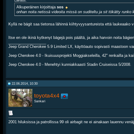
Lainaus:
Alkuperäinen kirjoittaja
sos
onhan noita netissä videoita missä on suditeltu ja sit tökätty runko k
Kyllä ne bägit saa tietonsa lähinnä kiihtyvyysantureista että laukeaako
Itse en ole ikinä kytkenyt bägejä pois päältä, ja aika harvoin noita bä
__________________
Jeep Grand Cherokee 5.9 Limited LX, käyttöauto sopivasti maastoon var
Jeep Cherokee 4.0 - Ikuisuusprojekti Moggiakseleilla, 42" renkailla ja k
Jeep Cherokee 4.0 - Menehtyi kunniakkaasti Stadin Cruiseissa 5/2008.
22.06.2014, 10:30
toyota4x4
Sankari
2001 hiluksissa ja patrollissa 99 oli airbagit ne ei ainakaan lauennu ve