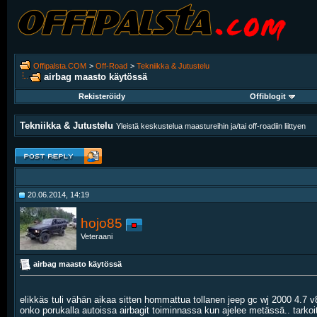
Offipalsta.COM
>
Off-Road
>
Tekniikka & Jutustelu
airbag maasto käytössä
Rekisteröidy
Offiblogit
Tekniikka & Jutustelu
Yleistä keskustelua maastureihin ja/tai off-roadiin liittyen
20.06.2014, 14:19
hojo85
Veteraani
airbag maasto käytössä
elikkäs tuli vähän aikaa sitten hommattua tollanen jeep gc wj 2000 4.7 v8
onko porukalla autoissa airbagit toiminnassa kun ajelee metässä.. tarkoit