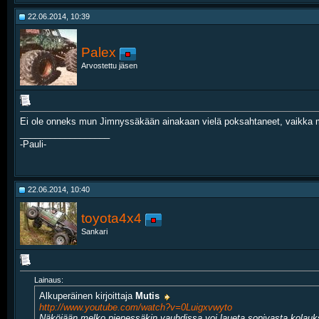
22.06.2014, 10:39
Palex
Arvostettu jäsen
Ei ole onneks mun Jimnyssäkään ainakaan vielä poksahtaneet, vaikka me
__________________
-Pauli-
22.06.2014, 10:40
toyota4x4
Sankari
Lainaus:
Alkuperäinen kirjoittaja
Mutis
http://www.youtube.com/watch?v=0Luigxvwyto
Näköjään melko pienessäkin vauhdissa voi laueta sopivasta kolauks