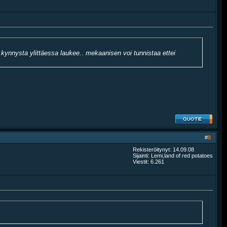
kynnysta ylittäessa laukee.. mekaanisen voi tunnistaa ettei
#
8
Rekisteröitynyt: 14.09.08
Sijainti: Lemi,land of red potatoes
Viestit: 6.261