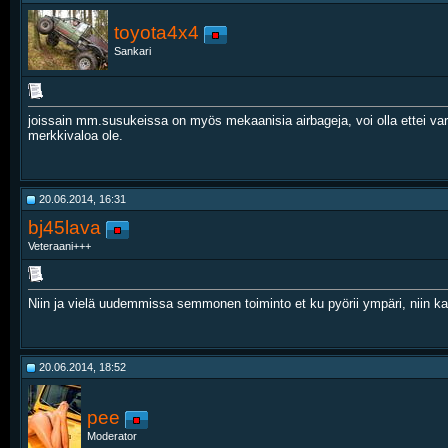
toyota4x4
Sankari
joissain mm.susukeissa on myös mekaanisia airbageja, voi olla ettei var
merkkivaloa ole.
20.06.2014, 16:31
bj45lava
Veteraani+++
Niin ja vielä uudemmissa semmonen toiminto et ku pyörii ympäri, niin kaik
20.06.2014, 18:52
pee
Moderator