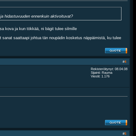
n ja hidastuvuuden ennenkuin aktivoituvat?
sa kova ja kun tökkää, ni bägit tulee silmille
iset sanat saattaapi johtua tän noupädin kosketus näppäimistä, ku tulee
#
4
Rekisteröitynyt: 08.04.08
Sijainti: Rauma
Viestit: 1.176
#
5