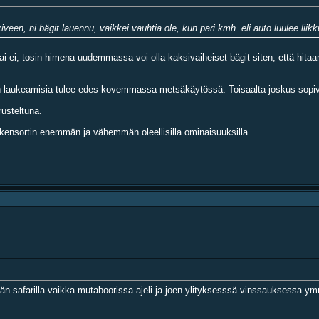
iveen, ni bägit lauennu, vaikkei vauhtia ole, kun pari kmh. eli auto luulee liik
 vai ei, tosin himena uudemmassa voi olla kaksivaiheiset bägit siten, että h
gien laukeamisia tulee edes kovemmassa metsäkäytössä. Toisaalta joskus sopiva
usteltuna.
aikensortin enemmän ja vähemmän oleellisilla ominaisuuksilla.
näjän safarilla vaikka mutaboorissa ajeli ja joen ylityksesssä vinssauksessa y