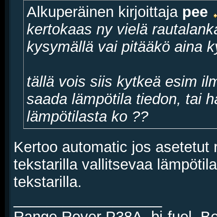
Alkuperäinen kirjoittaja
pee
kertokaas ny vielä rautalanka
kysymällä vai pitääkö aina 
tällä vois siis kytkeä esim 
saada lämpötila tiedon, tai 
lämpötilasta ko ??
Kertoo automatic jos asetetut r
tekstarilla vallitsevaa lämpöti
tekstarilla.
__________________
Range Rover P38A, bi-fuel. 