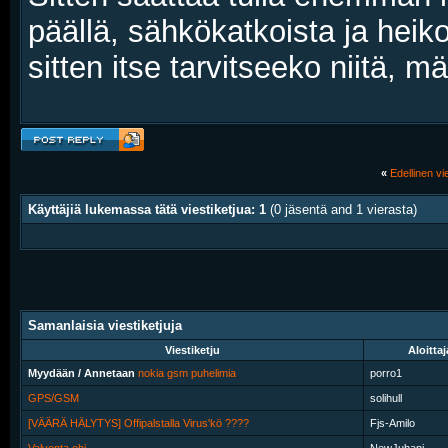
päällä, sähkökatkoista ja heik
sitten itse tarvitseeko niitä, m
«
Edellinen vie
Käyttäjiä lukemassa tätä viestiketjua: 1
(0 jäsentä and 1 vierasta)
Samanlaisia viestiketjuja
Viestiketju
Aloittaj
Myydään / Annetaan
nokia gsm puhelimia
porro1
GPS/GSM
solihull
[VÄÄRÄ HÄLYTYS] Offipalstalla Virus'kö ????
Fjs-Amilo