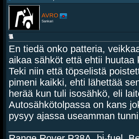
AVRO
Sankari
En tiedä onko patteria, veikkaa
aikaa sähköt että ehtii huutaa
Teki niin että töpselistä poiste
pimeni kaikki, ehti lähettää sen
herää kun tuli isosähkö, eli lai
Autosähkötolpassa on kans jo
pysyy ajassa useamman tunnin,
__________________
Range Rover P38A, bi-fuel. 