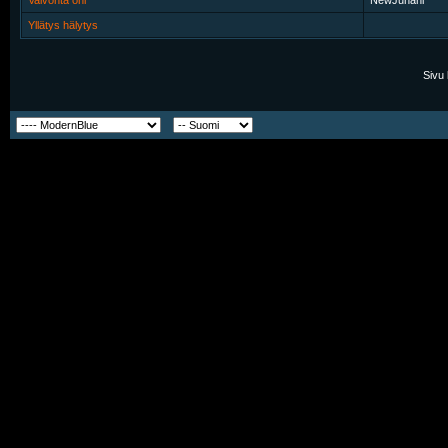
Valvonta ohi
NewJuhani
Yllätys hälytys
Sivu 