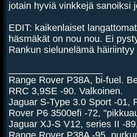
jotain hyviä vinkkejä sanoiksi jo
EDIT: kaikenlaiset langattom
häsmäkät on nou nou. Ei pysty 
Rankun sielunelämä häiriintyy s
__________________
Range Rover P38A, bi-fuel. 
RRC 3,9SE -90. Valkoinen.
Jaguar S-Type 3.0 Sport -01,
Rover P6 3500efi -72, "pikkua
Jaguar XJ-S V12, series II -89,
Range Rover P38A -95, purku