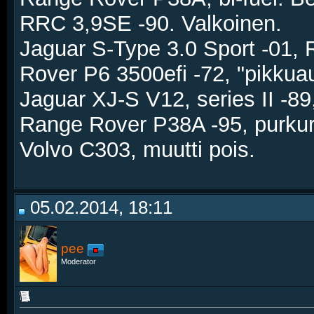
RRC 3,9SE -90. Valkoinen.
Jaguar S-Type 3.0 Sport -01,
Rover P6 3500efi -72, "pikkua
Jaguar XJ-S V12, series II -89,
Range Rover P38A -95, purku
Volvo C303, muutti pois.
05.02.2014, 18:11
pee
Moderator