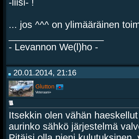
-liisi- !
... jos ^^^ on ylimääräinen toim
__________________
- Levannon We(l)ho -
20.01.2014, 21:16
Glutton
Veteraani+
Itsekkin olen vähän haeskellut 
aurinko sähkö järjestelmä val
Pitäisi olla pieni kulutuksinen,