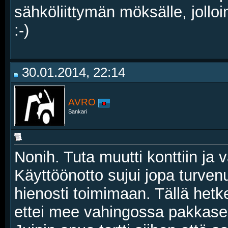
sähköliittymän möksälle, jolloin
:-)
30.01.2014, 22:14
AVRO
Sankari
Nonih. Tuta muutti konttiin ja v
Käyttöönotto sujui jopa turvenu
hienosti toimimaan. Tällä hetke
ettei mee vahingossa pakkasell