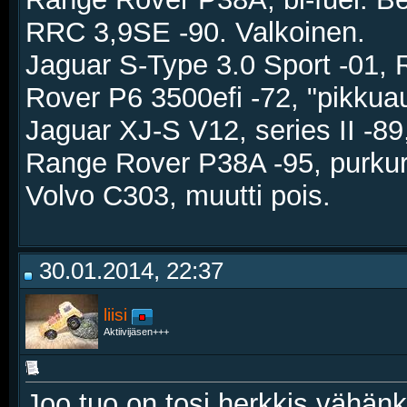
RRC 3,9SE -90. Valkoinen.
Jaguar S-Type 3.0 Sport -01,
Rover P6 3500efi -72, "pikkua
Jaguar XJ-S V12, series II -89,
Range Rover P38A -95, purku
Volvo C303, muutti pois.
30.01.2014, 22:37
liisi
Aktiivijäsen+++
Joo tuo on tosi herkkis vähänkä