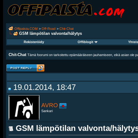
Offipalsta.COM
>
Off-Road
>
Chit-Chat
GSM lämpötilan valvonta/hälytys
Rekisteröidy
Offiblogit
Yhtei
Chit-Chat
Tämä foorumi on tarkoitettu epämääräiseen jauhamiseen, eikä asian ole pak
19.01.2014, 18:47
AVRO
Sankari
GSM lämpötilan valvonta/hälyty