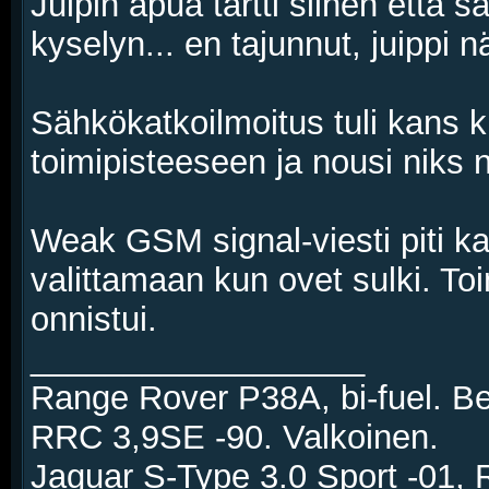
Juipin apua tartti siihen että sa
kyselyn... en tajunnut, juippi 
Sähkökatkoilmoitus tuli kans 
toimipisteeseen ja nousi niks 
Weak GSM signal-viesti piti ka
valittamaan kun ovet sulki. To
onnistui.
__________________
Range Rover P38A, bi-fuel. 
RRC 3,9SE -90. Valkoinen.
Jaguar S-Type 3.0 Sport -01,