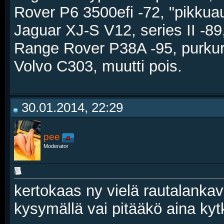
Rover P6 3500efi -72, "pikkua
Jaguar XJ-S V12, series II -89,
Range Rover P38A -95, purku
Volvo C303, muutti pois.
30.01.2014, 22:29
pee
Moderator
kertokaas ny vielä rautalankave
kysymällä vai pitääkö aina ky