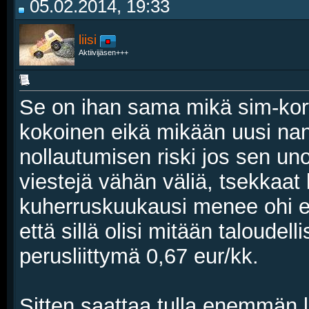
05.02.2014, 19:33
liisi
Aktiivijäsen+++
Se on ihan sama mikä sim-kortt
kokoinen eikä mikään uusi nano
nollautumisen riski jos sen uno
viestejä vähän väliä, tsekkaat
kuherruskuukausi menee ohi ei n
että sillä olisi mitään taloudel
perusliittymä 0,67 eur/kk.
Sitten saattaa tulla enemmän l