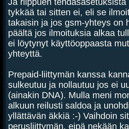
Ja riippuen tehdasasetuksista s
tykkää tai sitten ei, eli se ilm
takaisin ja jos gsm-yhteys on
päältä jos ilmoituksia alkaa tul
ei löytynyt käyttöoppaasta mut
yhteyttä.
Prepaid-liittymän kanssa kanna
sulkeutuu ja nollautuu jos ei 
(ainakin DNA). Mulla meni mo
alkuun reilusti saldoa ja unohd
yllättävän äkkiä :-) Vaihdoin s
perusliittymän, eipä nekään kall