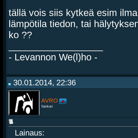
tällä vois siis kytkeä esim il
lämpötila tiedon, tai hälytykse
ko ??
__________________
- Levannon We(l)ho -
30.01.2014, 22:36
AVRO
Sankari
Lainaus: