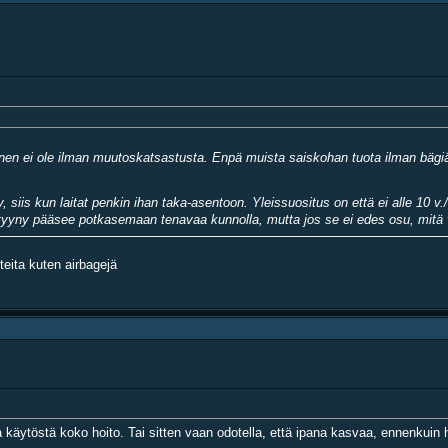
aillinen ei ole ilman muutoskatsastusta. Enpä muista saiskohan tuota ilman bägi
ty, siis kun laitat penkin ihan taka-asentoon. Yleissuositus on että ei alle 1
ä ja tyyny pääsee potkasemaan tenavaa kunnolla, mutta jos se ei edes osu, mitä 
teita kuten airbagejä
a käytöstä koko hoito. Tai sitten vaan odotella, että ipana kasvaa, ennenkuin h