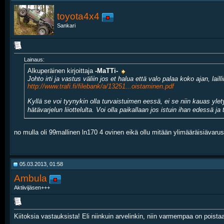
toyota4x4
Sankari
Lainaus:
Alkuperäinen kirjoittaja
-MaTTi-
Johto irti ja vastus väliin jos et halua että valo palaa koko ajan, l
http://www.trafi.fi/filebank/a/13251...oistaminen.pdf
Kyllä se voi tyynykin olla turvaistuimen eessä, ei se niin kauas yle
hätävarjelun liiottelulta. Voi olla paikallaan jos istuin ihan edess
no mulla oli 99mallinen ln170 4 ovinen eikä ollu mitään ylimääräisiävarus
05.03.2013, 01:58
Ambula
Aktiivijäsen+++
Kiitoksia vastauksista! Eli niinkuin arvelinkin, niin varmempaa on poista