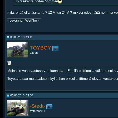
5w lasikanta hoitaa homman
miks pitää olla lasikanta ? 12 V vai 24 V ? miksei edes näitä hommia voi
__________________
- Levannon We(l)ho -
05.03.2013, 21:23
TOYBOY
Jäsen
Meinasin vaan vastusarvon kannalta... Ei sillä polttimolla väliä oo noita
Toyotalta saa muistaakseni kyllä ihan oikeella littimellä olevan vastukse
05.03.2013, 21:34
-Stedt-
Veteraani++