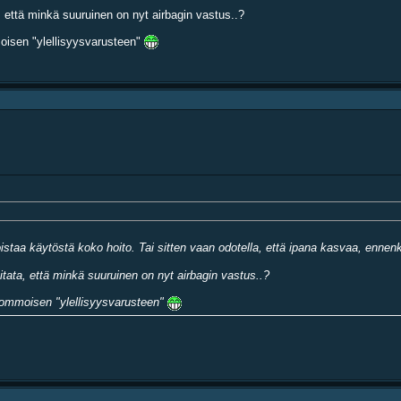
 että minkä suuruinen on nyt airbagin vastus..?
moisen "ylellisyysvarusteen"
oistaa käytöstä koko hoito. Tai sitten vaan odotella, että ipana kasvaa, ennenk
ata, että minkä suuruinen on nyt airbagin vastus..?
tuommoisen "ylellisyysvarusteen"