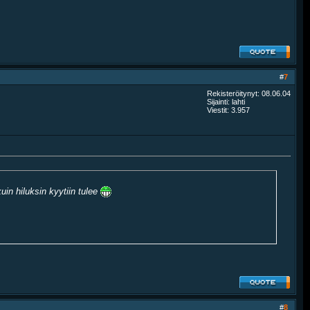
#
7
Rekisteröitynyt: 08.06.04
Sijainti: lahti
Viestit: 3.957
uin hiluksin kyytiin tulee
#
8