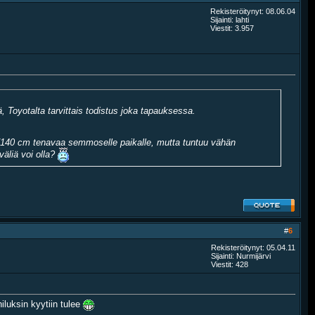
Rekisteröitynyt: 08.06.04
Sijainti: lahti
Viestit: 3.957
ä, Toyotalta tarvittais todistus joka tapauksessa.
0 v./140 cm tenavaa semmoselle paikalle, mutta tuntuu vähän
väliä voi olla?
#
6
Rekisteröitynyt: 05.04.11
Sijainti: Nurmijärvi
Viestit: 428
iluksin kyytiin tulee