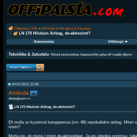
Offipalsta.COM
>
Off-Road
>
Tekniikka & Jutustelu
LN 170 Hiluksin Airbag, de-aktivointi?
Rekisteröidy
Offiblogit
Tekniikka & Jutustelu
Yleistä keskustelua maastureihin ja/tai off-roadiin liittyen
04.03.2013, 22:08
Ambula
Aktiivijäsen+++
LN 170 Hiluksin Airbag, de-aktivointi?
Eli mulla on kyseissä kamppeessa (vm -98) repsikallakin airbag. Miten se
istuin?
Mutta joo, eli mistä / miten de-aktivoidaan. Ja jos jotenkin onnistuu, tu