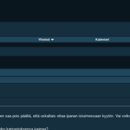
Yhteisö
Kalenteri
n saa pois päältä, että uskaltais ottaa ipanan istuimessaan kyytiin. Vai voiko
leeko katsastuksessa jupinaa?