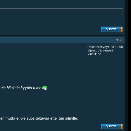
#
12
Rekisteröitynyt: 28.12.09
Sijainti: Järvenpää
Viestit: 88
uin hiluksin kyytiin tulee
n mutta ei ole suositeltavaa ettei tuu silmille.