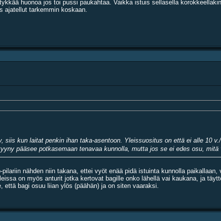
ykkää huonoa jos toi pussi paukahtaa. Vaikka istuis sellasella korokkeellakin
es ajatellut tarkemmin koskaan.
ty, siis kun laitat penkin ihan taka-asentoon. Yleissuositus on että ei alle 1
ä ja tyyny pääsee potkasemaan tenavaa kunnolla, mutta jos se ei edes osu, mitä 
b-pilariin nähden niin takana, ettei vyöt enää pidä istuinta kunnolla paikal
eissa on myös anturit jotka kertovat bagille onko lähellä vai kaukana, ja täytt
että bagi osuu liian ylös (päähän) ja on siten vaaraksi.