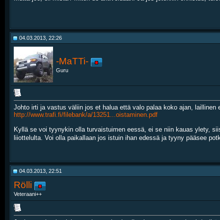
04.03.2013, 22:26
-MaTTi-
Guru
Johto irti ja vastus väliin jos et halua että valo palaa koko ajan, lailli
http://www.trafi.fi/filebank/a/13251...oistaminen.pdf
Kyllä se voi tyynykin olla turvaistuimen eessä, ei se niin kauas ylety, s
liiottelulta. Voi olla paikallaan jos istuin ihan edessä ja tyyny pääsee 
04.03.2013, 22:51
Rölli
Veteraani++