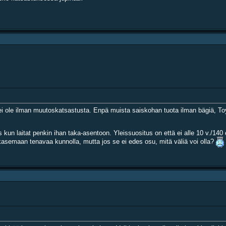
nen ei ole ilman muutoskatsastusta. Enpä muista saiskohan tuota ilman bägiä, To
iis kun laitat penkin ihan taka-asentoon. Yleissuositus on että ei alle 10 v./
potkasemaan tenavaa kunnolla, mutta jos se ei edes osu, mitä väliä voi olla?