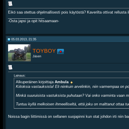
Eikö saa otettua ohjelmallisesti pois käytöstä? Kaverilta ottivat rellusta i
__________________
-Osta japsi ja opit hitsaamaan-
05.03.2013, 21:35
TOYBOY
Jäsen
Lainaus:
Alkuperäinen kirjoittaja
Ambula
Kiitoksia vastauksista! Eli niinkuin arvelinkin, niin varmempaa on p
Minkä suuruisista vastuksista puhutaan? Vai onko varminta vaan mit
Tuntuu kyllä melkoisen ihmeelliseltä, että joku on malttanut ottaa 
Noissa bagin liittimissä on sellanen suojapinni kun otat johdon irti niin 