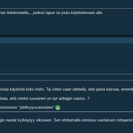
han tietokoneella,,,,jonkun lapun se joutu kirjottelemaan alle.
oistaa käytöstä koko hoito. Tai sitten vaan odotella, että ipana kasvaa, ennenk
ata, että minkä suuruinen on nyt airbagin vastus..?
tuommoisen "ylellisyysvarusteen"
bagin nastat kytkeytyy oikoseen. Sen ohittamalla onnistuu vastuksen mittaamine