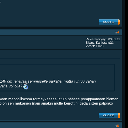
.
#
4
Rekisteröitynyt: 03.01.11
Sijainti: Kankaanpää
Viestit: 1.028
0 v./140 cm tenavaa semmoselle paikalle, mutta tuntuu vähän
väliä voi olla?
laan, vaan mahdollisessa törmäyksessä istuin pääsee pomppaamaan hieman
ö on sen mukainen (näin ainakin mulle kerrottin, tiedä sitten paljonko
#
5