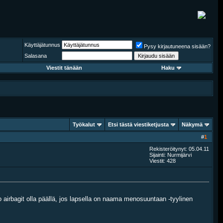
Käyttäjätunnus
Pysy kirjautuneena sisään?
Salasana
Viestit tänään
Haku
Työkalut
Etsi tästä viestiketjusta
Näkymä
#
1
Rekisteröitynyt: 05.04.11
Sijainti: Nurmijärvi
Viestit: 428
 airbagit olla päällä, jos lapsella on naama menosuuntaan -tyylinen