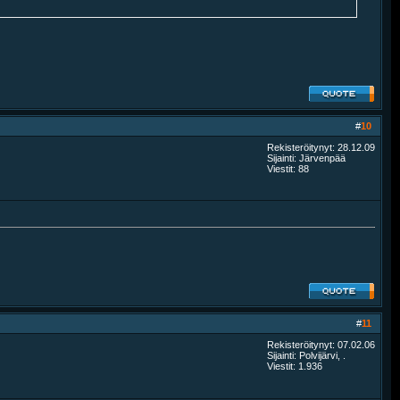
#
10
Rekisteröitynyt: 28.12.09
Sijainti: Järvenpää
Viestit: 88
#
11
Rekisteröitynyt: 07.02.06
Sijainti: Polvijärvi, .
Viestit: 1.936