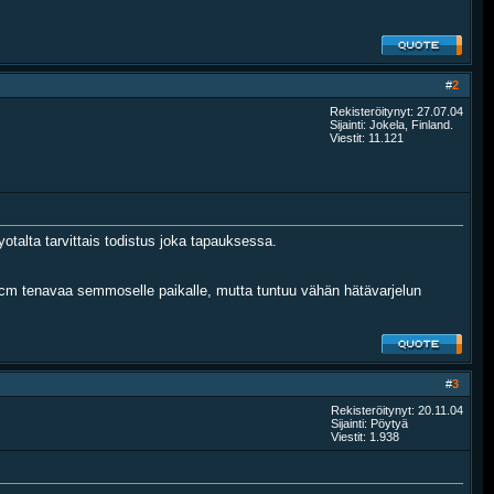
#
2
Rekisteröitynyt: 27.07.04
Sijainti: Jokela, Finland.
Viestit: 11.121
yotalta tarvittais todistus joka tapauksessa.
140 cm tenavaa semmoselle paikalle, mutta tuntuu vähän hätävarjelun
#
3
Rekisteröitynyt: 20.11.04
Sijainti: Pöytyä
Viestit: 1.938