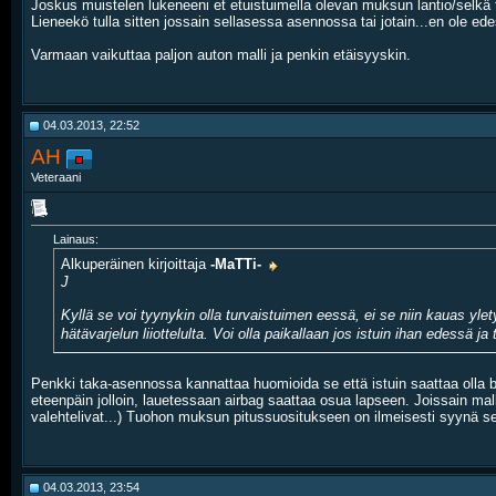
Joskus muistelen lukeneeni et etuistuimella olevan muksun lantio/selkä t
Lieneekö tulla sitten jossain sellasessa asennossa tai jotain...en ole ed
Varmaan vaikuttaa paljon auton malli ja penkin etäisyyskin.
04.03.2013, 22:52
AH
Veteraani
Lainaus:
Alkuperäinen kirjoittaja
-MaTTi-
J
Kyllä se voi tyynykin olla turvaistuimen eessä, ei se niin kauas yle
hätävarjelun liiottelulta. Voi olla paikallaan jos istuin ihan edess
Penkki taka-asennossa kannattaa huomioida se että istuin saattaa olla 
eteenpäin jolloin, lauetessaan airbag saattaa osua lapseen. Joissain mall
valehtelivat...) Tuohon muksun pitussuositukseen on ilmeisesti syynä se, 
04.03.2013, 23:54