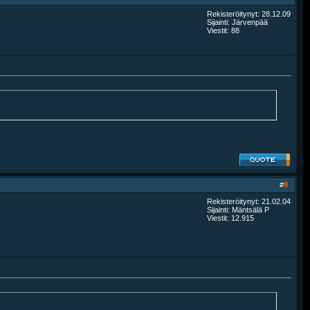
Rekisteröitynyt: 28.12.09
Sijainti: Järvenpää
Viestit: 88
#
9
Rekisteröitynyt: 21.02.04
Sijainti: Mäntsälä P
Viestit: 12.915