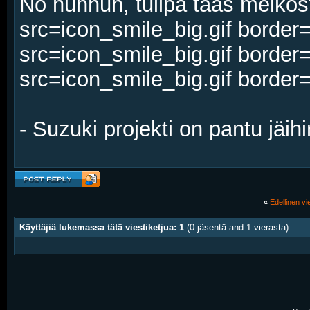
No huhhuh, tulipa taas melkost
src=icon_smile_big.gif border
src=icon_smile_big.gif border
src=icon_smile_big.gif border
- Suzuki projekti on pantu jäihi
«
Edellinen vie
Käyttäjiä lukemassa tätä viestiketjua: 1
(0 jäsentä and 1 vierasta)