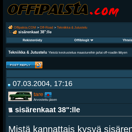
Offipalsta.COM
>
Off-Road
>
Tekniikka & Jutustelu
sisärenkaat 38":lle
Rekisteröidy
Offiblogit
Yhtei
Tekniikka & Jutustelu
Yleistä keskustelua maastureihin ja/tai off-roadiin liittyen
07.03.2004, 17:16
tare
Arvostettu jäsen
sisärenkaat 38":lle
Mistä kannattais kysyä sisäre