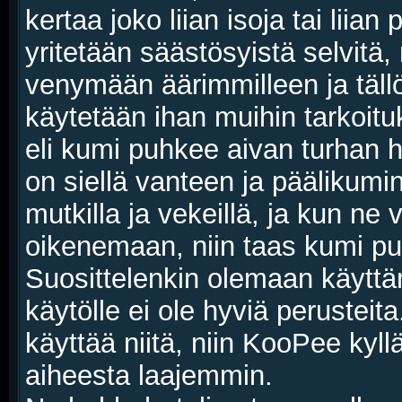
kertaa joko liian isoja tai liia
yritetään säästösyistä selvitä
venymään äärimmilleen ja tällö
käytetään ihan muihin tarkoituk
eli kumi puhkee aivan turhan h
on siellä vanteen ja päälikumin
mutkilla ja vekeillä, ja kun ne
oikenemaan, niin taas kumi p
Suosittelenkin olemaan käyttäm
käytölle ei ole hyviä perusteit
käyttää niitä, niin KooPee kyl
aiheesta laajemmin.