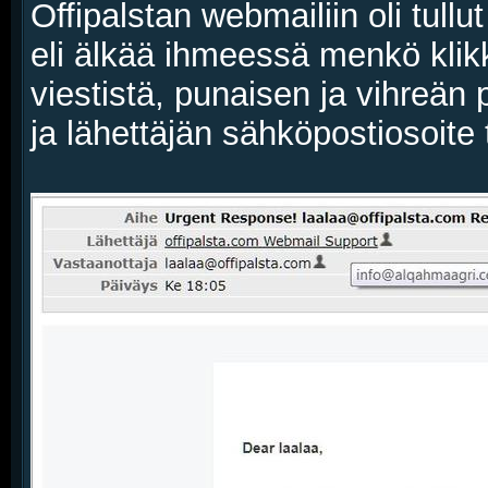
Offipalstan webmailiin oli tull
eli älkää ihmeessä menkö klik
viestistä, punaisen ja vihreän pa
ja lähettäjän sähköpostiosoit