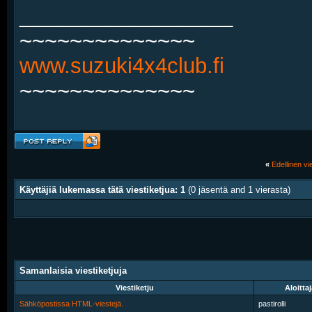
__________________
~~~~~~~~~~~~~~
www.suzuki4x4club.fi
~~~~~~~~~~~~~~
«
Edellinen vie
Käyttäjiä lukemassa tätä viestiketjua: 1
(0 jäsentä and 1 vierasta)
Samanlaisia viestiketjuja
Viestiketju
Aloittaj
Sähköpostissa HTML-viestejä.
pastirolli