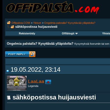
Offipalsta.COM
>
Yleiset
>
Ongelmia palstalla? Kysyttävää ylläpidolta?
sähköpostissa huijausviesti
Rekisteröidy
Offiblogit
Yhtei
Ongelmia palstalla? Kysyttävää ylläpidolta?
Kysymyksiä foorumiin tai sen k
19.05.2022, 23:14
LaaLaa
Legenda
sähköpostissa huijausviesti