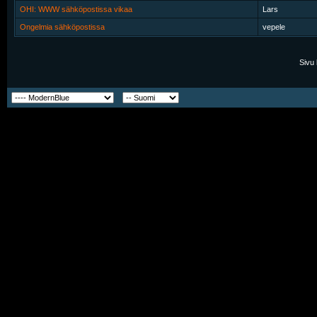
OHI: WWW sähköpostissa vikaa
Lars
Ongelmia sähköpostissa
vepele
Sivu 