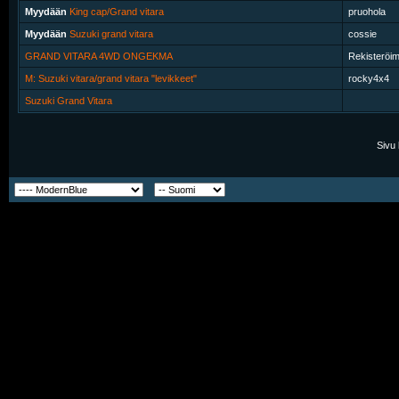
Myydään
King cap/Grand vitara
pruohola
Myydään
Suzuki grand vitara
cossie
GRAND VITARA 4WD ONGEKMA
Rekisteröi
M: Suzuki vitara/grand vitara "levikkeet"
rocky4x4
Suzuki Grand Vitara
Sivu 