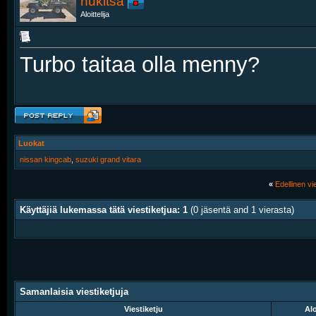
nukitsa
Aloittelija
Turbo taitaa olla menny?
Luokat
nissan kingcab
,
suzuki grand vitara
«
Edellinen vie
Käyttäjiä lukemassa tätä viestiketjua: 1
(0 jäsentä and 1 vierasta)
Samanlaisia viestiketjuja
Viestiketju
Alo