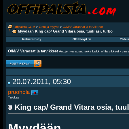
Offipalsta.COM
>
Osto ja myynti
>
O/M/V Varaosat ja tarvikkeet
Myydään
King cap/ Grand Vitara osia, tuulilasi, turbo
Rekisteröidy
Offiblogit
Yhtei
O/M/V Varaosat ja tarvikkeet
Autojen varaosat, sekä kaikki offitarvikkeet - vinssit
20.07.2011, 05:30
pruohola
Tulokas
King cap/ Grand Vitara osia, tuul
Myydään