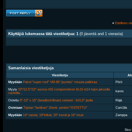
«
Edellinen vie
Käyttäjiä lukemassa tätä viestiketjua: 1
(0 jäsentä and 1 vierasta)
Samanlaisia viestiketjuja
Viestiketju
Alo
Myydään
Patrol "super roof" VM-88 "purettu" +muuta palikkaa
Pörö
Myyty
33"/12.5"/15" aurora rt02 compomotiven 8x15 et14 tojon jakosilla
kares
vanteilla...
Ostettu
8"-10" x 15" (beadlock/ilman) vanteet - 6x5,5" jaolla
Räjä
Ostetaan
Tojotan "lantikan" 2henk. penkki "OSTETTU"
Cam1lla
Myydään
14" nastat, 18"kitkat, 20" kesät ja 16" insat
Zamppa
Sivu 