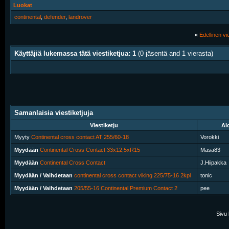
Luokat
continental
,
defender
,
landrover
«
Edellinen vie
Käyttäjiä lukemassa tätä viestiketjua: 1
(0 jäsentä and 1 vierasta)
Samanlaisia viestiketjuja
Viestiketju
Alo
Myyty
Continental cross contact AT 255/60-18
Vorokki
Myydään
Continental Cross Contact 33x12,5xR15
Masa83
Myydään
Continental Cross Contact
J.Hiipakka
Myydään / Vaihdetaan
continental cross contact viking 225/75-16 2kpl
tonic
Myydään / Vaihdetaan
205/55-16 Continental Premium Contact 2
pee
Sivu 