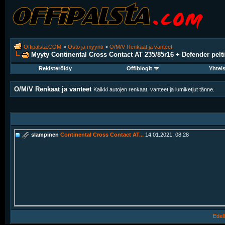
Offipalsta.COM
>
Osto ja myynti
>
O/M/V Renkaat ja vanteet
Myyty Continental Cross Contact AT 235/85r16 + Defender pelti
Rekisteröidy
Offiblogit
Yhtei
O/M/V Renkaat ja vanteet
Kaikki autojen renkaat, vanteet ja lumiketjut tänne.
slampinen
Continental Cross Contact AT...
14.01.2021,
08:28
Edell