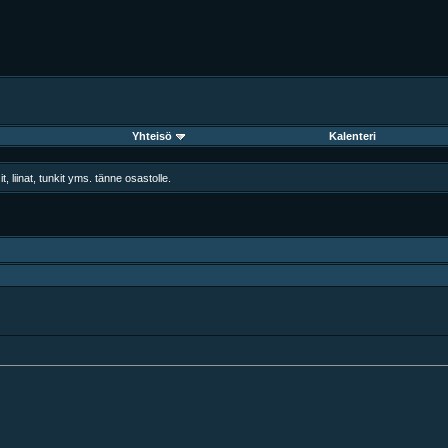
Yhteisö
Kalenteri
, liinat, tunkit yms. tänne osastolle.