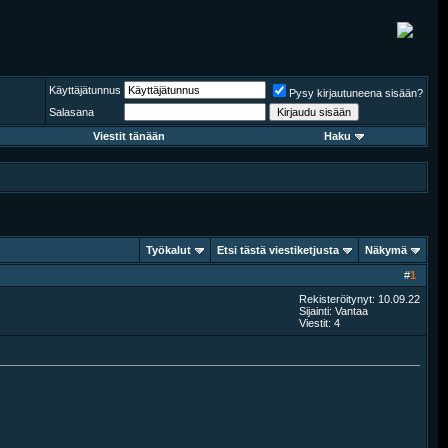
Käyttäjätunnus
Pysy kirjautuneena sisään?
Salasana
Viestit tänään
Haku
Työkalut
Etsi tästä viestiketjusta
Näkymä
#
1
Rekisteröitynyt: 10.09.22
Sijainti: Vantaa
Viestit: 4