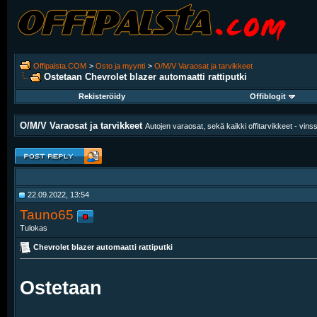
Offipalsta.COM
>
Osto ja myynti
>
O/M/V Varaosat ja tarvikkeet
Ostetaan
Chevrolet blazer automaatti rattiputki
Rekisteröidy
Offiblogit
O/M/V Varaosat ja tarvikkeet
Autojen varaosat, sekä kaikki offitarvikkeet - vinssit
22.09.2022, 13:54
Tauno65
Tulokas
Chevrolet blazer automaatti rattiputki
Ostetaan