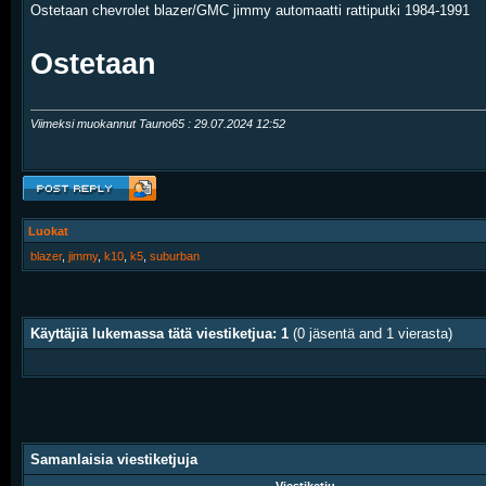
Ostetaan chevrolet blazer/GMC jimmy automaatti rattiputki 1984-1991
Ostetaan
Viimeksi muokannut Tauno65 : 29.07.2024
12:52
Luokat
blazer
,
jimmy
,
k10
,
k5
,
suburban
Käyttäjiä lukemassa tätä viestiketjua: 1
(0 jäsentä and 1 vierasta)
Samanlaisia viestiketjuja