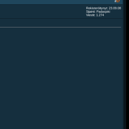
#
57
Rekisteröitynyt: 23.09.08
Sijainti: Padasjoki
Viestit: 1.274