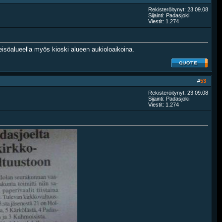
Rekisteröitynyt: 23.09.08
Sijainti: Padasjoki
Viestit: 1.274
Yleisöalueella myös kioski alueen aukioloaikoina.
#
53
Rekisteröitynyt: 23.09.08
Sijainti: Padasjoki
Viestit: 1.274