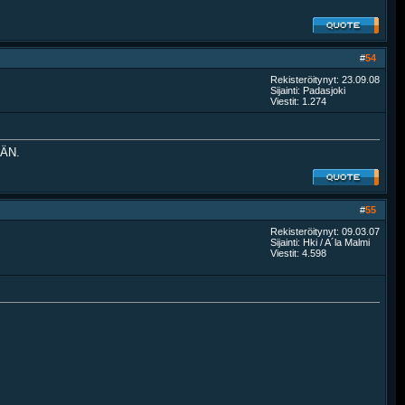
#
54
Rekisteröitynyt: 23.09.08
Sijainti: Padasjoki
Viestit: 1.274
ÄN.
#
55
Rekisteröitynyt: 09.03.07
Sijainti: Hki / A´la Malmi
Viestit: 4.598