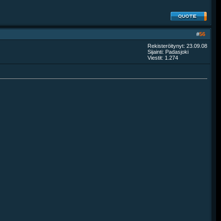
#
56
Rekisteröitynyt: 23.09.08
Sijainti: Padasjoki
Viestit: 1.274