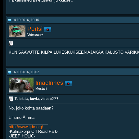
Paikallismedian etusivun julkkikset.
14.10.2016, 10:10
Pertsi
Veteraani+
KUN SAAVUTTE KILPAILUKESKUKSEEN AJAKAA KALUSTO VARIK
16.10.2016, 10:02
ImacInnes
Mestari
Tuloksia, kuvia, videoo???
No, joko kohta saadaan?
t. Ismo Ämmä
__________________
http://www.fjdc.org/
-Kulmakorpi Off Road Park-
-JEEP HOLIC-