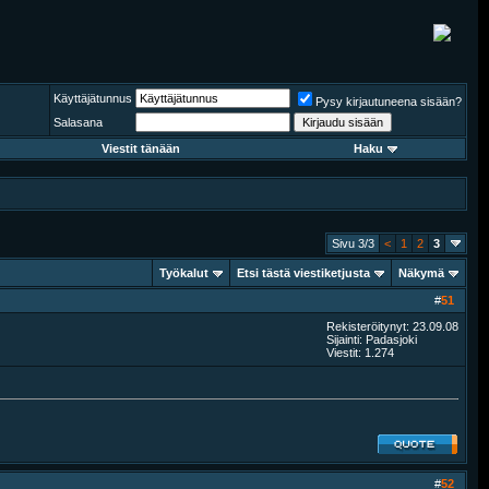
Käyttäjätunnus
Pysy kirjautuneena sisään?
Salasana
Viestit tänään
Haku
Sivu 3/3
<
1
2
3
Työkalut
Etsi tästä viestiketjusta
Näkymä
#
51
Rekisteröitynyt: 23.09.08
Sijainti: Padasjoki
Viestit: 1.274
#
52