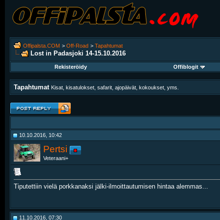
Offipalsta.COM
>
Off-Road
>
Tapahtumat
Lost in Padasjoki 14-15.10.2016
Rekisteröidy
Offiblogit
Tapahtumat
Kisat, kisatulokset, safarit, ajopäivät, kokoukset, yms.
10.10.2016, 10:42
Pertsi
Veteraani+
Tiputettiin vielä porkkanaksi jälki-ilmoittautumisen hintaa alemmas...
11.10.2016, 07:30