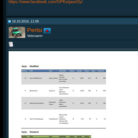
https://www.facebook.com/GPKorjausOy/
16.10.2016, 11:06
Pertsi
Veteraani+