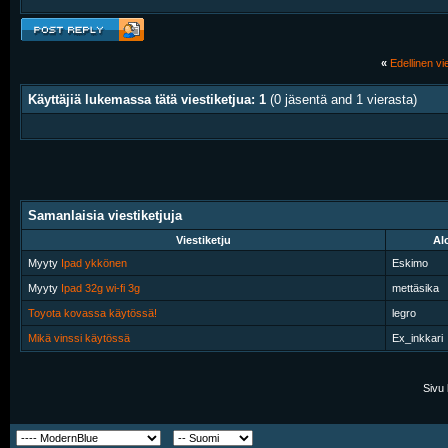
«
Edellinen vie
Käyttäjiä lukemassa tätä viestiketjua: 1
(0 jäsentä and 1 vierasta)
Samanlaisia viestiketjuja
Viestiketju
Alo
Myyty
Ipad ykkönen
Eskimo
Myyty
Ipad 32g wi-fi 3g
mettäsika
Toyota kovassa käytössä!
legro
Mikä vinssi käytössä
Ex_inkkari
Sivu 