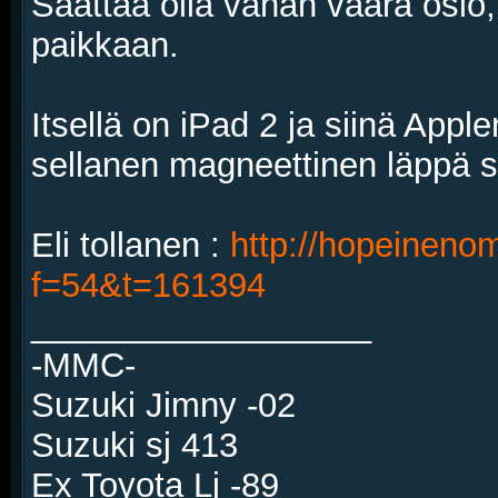
Saattaa olla vähän väärä osio,
paikkaan.
Itsellä on iPad 2 ja siinä Appl
sellanen magneettinen läppä s
Eli tollanen :
http://hopeineno
f=54&t=161394
__________________
-MMC-
Suzuki Jimny -02
Suzuki sj 413
Ex Toyota Lj -89