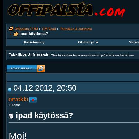
Offipalsta.COM
>
Off-Road
>
Tekniikka & Jutustelu
ipad käytössä?
Rekisteröidy
Offiblogit
Yhtei
Tekniikka & Jutustelu
Yleistä keskustelua maastureihin ja/tai off-roadiin liittyen
04.12.2012, 20:50
orvokki
Tulokas
ipad käytössä?
Moi!