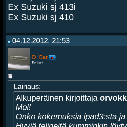
Ex Suzuki sj 413i
Ex Suzuki sj 410
04.12.2012, 21:53
D_Bar
Konkari
Lainaus:
Alkuperäinen kirjoittaja
orvokk
Moi!
Onko kokemuksia ipad3:sta ja 
Hyviä telineitä kumminkin löytyy