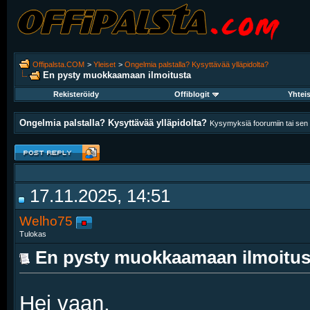
Offipalsta.COM
>
Yleiset
>
Ongelmia palstalla? Kysyttävää ylläpidolta?
En pysty muokkaamaan ilmoitusta
Rekisteröidy
Offiblogit
Yhtei
Ongelmia palstalla? Kysyttävää ylläpidolta?
Kysymyksiä foorumiin tai sen k
17.11.2025, 14:51
Welho75
Tulokas
En pysty muokkaamaan ilmoitus
Hei vaan,