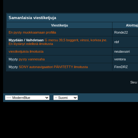
Samanlaisia viestiketjuja
Viestiketju
Aloitta
En pysty muokkaamaan profiilia
Ronde22
Myydään / Vaihdetaan
G mersu 39,5 boggerit, vinssi, korkea jne.
nbf
En löytänyt edellistä ilmoitusta
viestiketjuista ilmoitusta
neulavuori
Myyty
pysty vannesaha
ventora
Myyty
SONY autonavigaattori PÄIVITETTY ilmoitusta
FinnDRZ
Sivu 