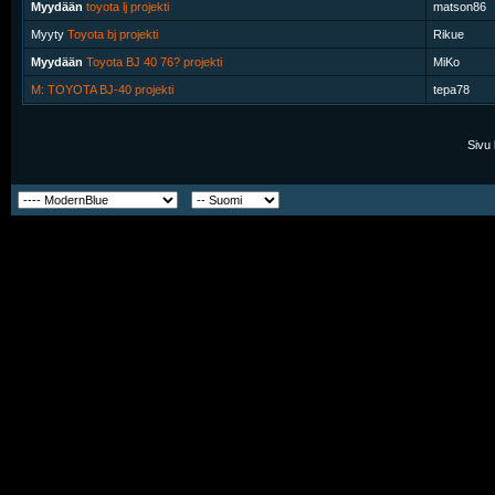
Myydään
toyota lj projekti
matson86
Myyty
Toyota bj projekti
Rikue
Myydään
Toyota BJ 40 76? projekti
MiKo
M: TOYOTA BJ-40 projekti
tepa78
Sivu 