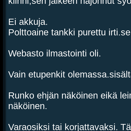
kiinni,sen jälkeen hajonnut sy
Ei akkuja.
Polttoaine tankki purettu irti.
Webasto ilmastointi oli.
Vain etupenkit olemassa.sisältä
Runko ehjän näköinen eikä leim
näköinen.
Varaosiksi tai korjattavaksi. Tä