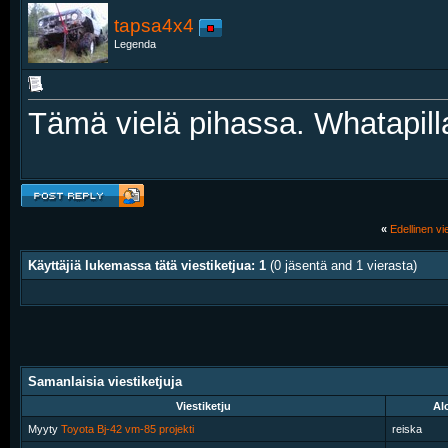
tapsa4x4
Legenda
Tämä vielä pihassa. Whatapilla
«
Edellinen vie
Käyttäjiä lukemassa tätä viestiketjua: 1
(0 jäsentä and 1 vierasta)
Samanlaisia viestiketjuja
Viestiketju
Alo
Myyty
Toyota Bj-42 vm-85 projekti
reiska