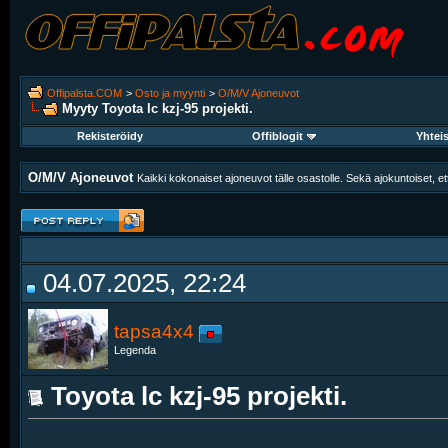
Offipalsta.COM
>
Osto ja myynti
>
O/M/V Ajoneuvot
Myyty Toyota lc kzj-95 projekti.
Rekisteröidy
Offiblogit
Yhtei
O/M/V Ajoneuvot
Kaikki kokonaiset ajoneuvot tälle osastolle. Sekä ajokuntoiset,
04.07.2025, 22:24
tapsa4x4
Legenda
Toyota lc kzj-95 projekti.