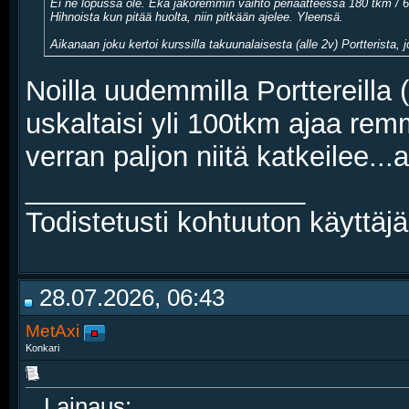
Ei ne lopussa ole. Eka jakoremmin vaihto periaatteessa 180 tkm / 6
Hihnoista kun pitää huolta, niin pitkään ajelee. Yleensä.
Aikanaan joku kertoi kurssilla takuunalaisesta (alle 2v) Portterista, j
Noilla uudemmilla Porttereilla
uskaltaisi yli 100tkm ajaa rem
verran paljon niitä katkeilee...
__________________
Todistetusti kohtuuton käyttäjä 
28.07.2026, 06:43
MetAxi
Konkari
Lainaus: