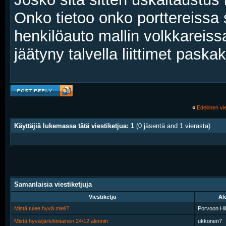
Onko tietoo onko porttereissa
henkilöauto mallin volkkareiss
jäätyny talvella liittimet paskak
«
Edellinen vie
Käyttäjiä lukemassa tätä viestiketjua: 1
(0 jäsentä and 1 vierasta)
Samanlaisia viestiketjuja
Viestiketju
Alo
Mistä tulee hyvä mieli?
Porvoon Hi
Mistä hyvä/järkihintainen 24/12 alennin
ukkonen7