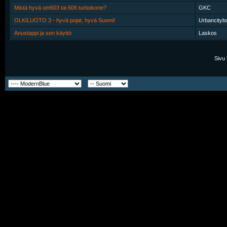
Mistä hyvä om603 tai 606 turbokone?
GKC
OLKILUOTO 3 - hyvä pojat, hyvä Suomi!
Urbancityb
Anustappi ja sen käyttö
Laskos
Sivu 