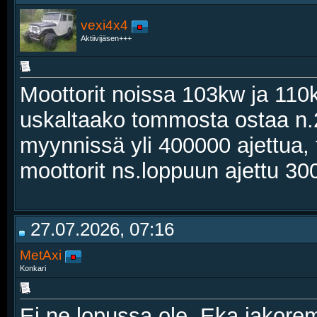
vexi4x4
Aktiivijäsen+++
Moottorit noissa 103kw ja 110k
uskaltaako tommosta ostaa n.
myynnissä yli 400000 ajettua,
moottorit ns.loppuun ajettu 30
27.07.2026, 07:16
MetAxi
Konkari
Ei ne lopussa ole. Eka jakore