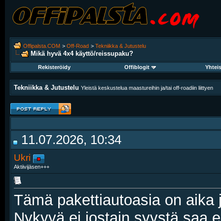
Offipalsta.COM
>
Off-Road
>
Tekniikka & Jutustelu
Mikä hyvä 4x4 käyttö/reissupaku?
Rekisteröidy
Offiblogit
Yhtei
Tekniikka & Jutustelu
Yleistä keskustelua maastureihin ja/tai off-roadiin liittyen
11.07.2026, 10:34
Ukri
Aktiivijäsen+++
Tämä pakettiautoasia on aika j
Nykyyä ei jostain syystä saa en