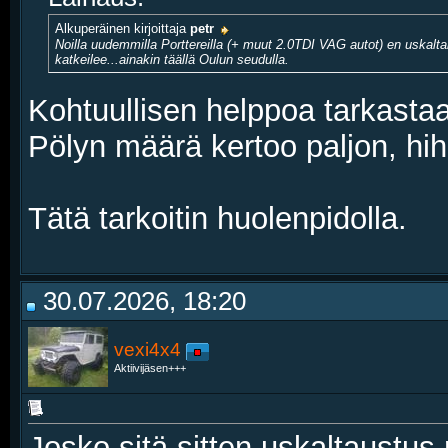
Alkuperäinen kirjoittaja
petr
Noilla uudemmilla Porttereilla (+ muut 2.0TDI VAG autot) en uskaltai
katkeilee...ainakin täällä Oulun seudulla.
Kohtuullisen helppoa tarkasta
Pölyn määrä kertoo paljon, hi
Tätä tarkoitin huolenpidolla.
30.07.2026, 18:20
vexi4x4
Aktiivijäsen+++
Josko sitä sitten uskaltaustus