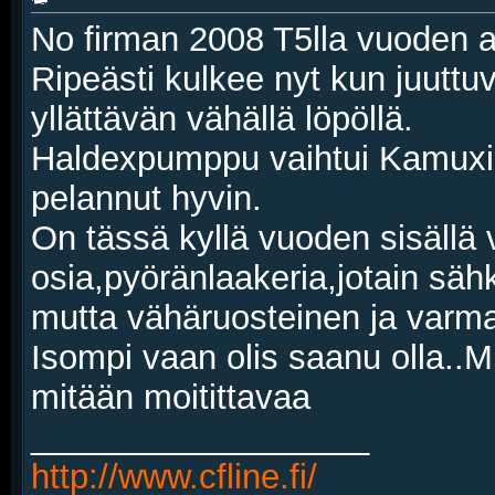
No firman 2008 T5lla vuoden aj
Ripeästi kulkee nyt kun juuttuv
yllättävän vähällä löpöllä.
Haldexpumppu vaihtui Kamuxin pi
pelannut hyvin.
On tässä kyllä vuoden sisällä v
osia,pyöränlaakeria,jotain säh
mutta vähäruosteinen ja varmaa
Isompi vaan olis saanu olla..M
mitään moitittavaa
__________________
http://www.cfline.fi/