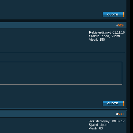
#
529
Rekisteröitynyt: 01.11.16
Sijainti: Espoo, Suomi
Viestit: 150
#
530
Rekisteröitynyt: 08.07.17
Sijainti: Liperi
Viestit: 63