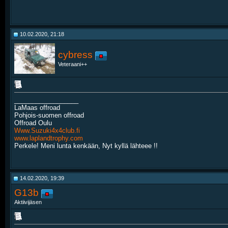
10.02.2020, 21:18
cybress
Veteraani++
__________________
LaMaas offroad
Pohjois-suomen offroad
Offroad Oulu
Www.Suzuki4x4club.fi
www.laplandtrophy.com
Perkele! Meni lunta kenkään, Nyt kyllä lähteee !!
14.02.2020, 19:39
G13b
Aktiivijäsen