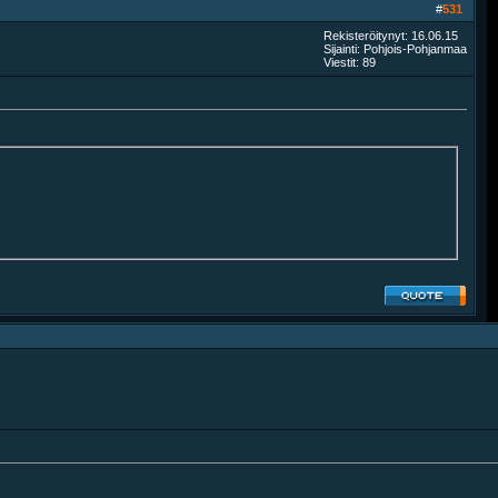
#
531
Rekisteröitynyt: 16.06.15
Sijainti: Pohjois-Pohjanmaa
Viestit: 89