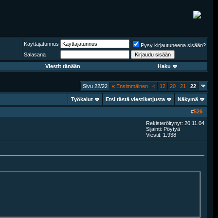
Käyttäjätunnus
Pysy kirjautuneena sisään?
Salasana
Viestit tänään
Haku
Sivu 22/22
«
Ensimmäinen
<
12
20
21
22
Työkalut
Etsi tästä viestiketjusta
Näkymä
#
526
Rekisteröitynyt: 20.11.04
Sijainti: Pöytyä
Viestit: 1.938