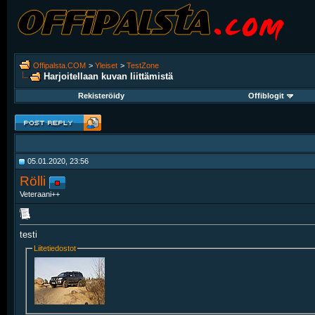
Offipalsta.COM
>
Yleiset
>
TestZone
Harjoitellaan kuvan liittämistä
Rekisteröidy
Offiblogit
05.01.2020, 23:56
Rölli
Veteraani++
testi
Liitetiedostot