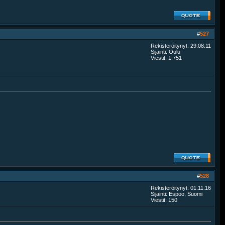
#
527
Rekisteröitynyt: 29.08.11
Sijainti: Oulu
Viestit: 1.751
#
528
Rekisteröitynyt: 01.11.16
Sijainti: Espoo, Suomi
Viestit: 150