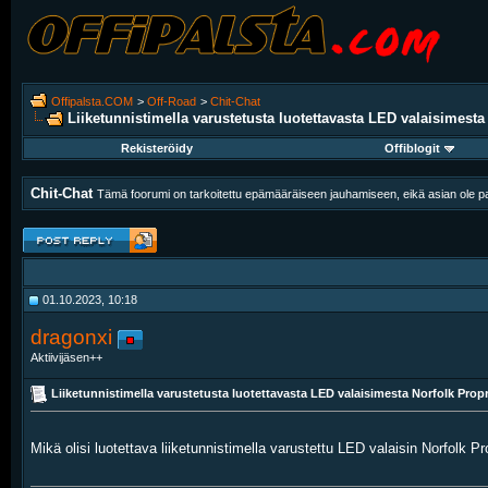
Offipalsta.COM
>
Off-Road
>
Chit-Chat
Liiketunnistimella varustetusta luotettavasta LED valaisimesta
Rekisteröidy
Offiblogit
Chit-Chat
Tämä foorumi on tarkoitettu epämääräiseen jauhamiseen, eikä asian ole pak
01.10.2023, 10:18
dragonxi
Aktiivijäsen++
Liiketunnistimella varustetusta luotettavasta LED valaisimesta Norfolk Propr
Mikä olisi luotettava liiketunnistimella varustettu LED valaisin Norfolk Pr