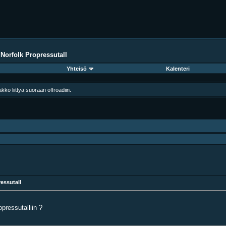
 Norfolk Propressutall
Yhteisö
Kalenteri
ko liittyä suoraan offroadiin.
essutall
opressutalliin ?