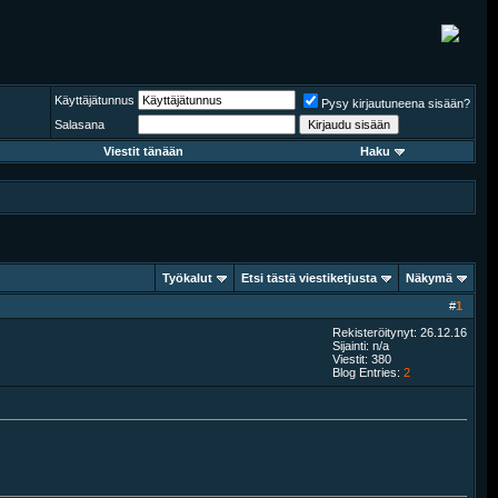
Käyttäjätunnus
Pysy kirjautuneena sisään?
Salasana
Viestit tänään
Haku
Työkalut
Etsi tästä viestiketjusta
Näkymä
#
1
Rekisteröitynyt: 26.12.16
Sijainti: n/a
Viestit: 380
Blog Entries:
2