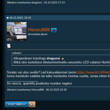
Viimeksi muokannut dragonxi : 03.10.2023
17:13
06.10.2023, 20:33
Hessu888
Arvostettu jäsen
Lainaus:
Alkuperäinen kirjoittaja
dragonxi
Mikä olisi luotettava liiketunnistimella varustettu LED valaisin Norfo
Sisään vai ulos ovelle? Led katuvalaisimet (esim.
https://www.ikh.fi/fi/l
tunnu kestävän sadetta tai edes kosteutta montaa vuotta, ostaa sitten ki
__________________
An nescis, quantilla prudentia mundus regatur
Viimeksi muokannut Hessu888 : 06.10.2023
20:36