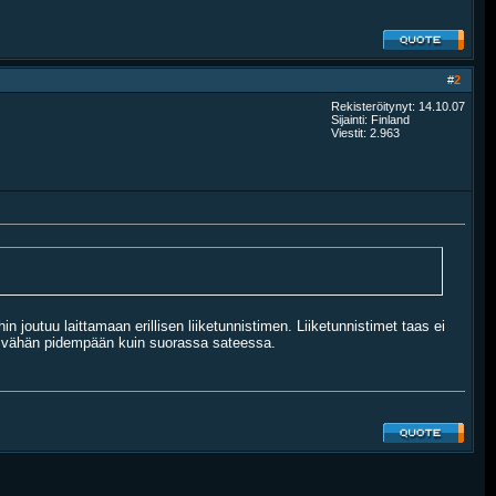
#
2
Rekisteröitynyt: 14.10.07
Sijainti: Finland
Viestit: 2.963
in joutuu laittamaan erillisen liiketunnistimen. Liiketunnistimet taas ei
stää vähän pidempään kuin suorassa sateessa.