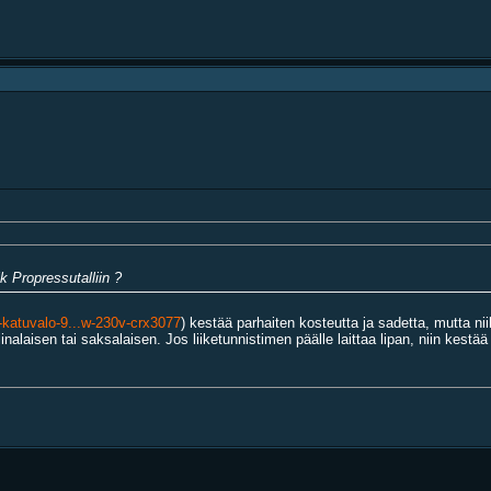
lk Propressutalliin ?
ed-katuvalo-9...w-230v-crx3077
) kestää parhaiten kosteutta ja sadetta, mutta niih
inalaisen tai saksalaisen. Jos liiketunnistimen päälle laittaa lipan, niin ke