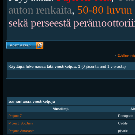
auton renkaita
,
50-80 luvun 
sekä perseestä perämoottorii
«
Edellinen vie
Käyttäjiä lukemassa tätä viestiketjua: 1
(0 jäsentä and 1 vierasta)
Samanlaisia viestiketjuja
Viestiketju
Alo
Project-7
Renegade
Project: SuoJumi
Caddy
Project: Amaranth
piparix