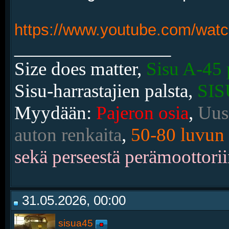
https://www.youtube.com/wa
__________________
Size does matter,
Sisu A-45 
Sisu-harrastajien palsta,
SIS
Myydään:
Pajeron osia
,
Uusi
auton renkaita
,
50-80 luvun 
sekä perseestä perämoottorii
31.05.2026, 00:00
sisua45