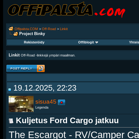
Offipalsta.COM
>
Off-Road
>
Linkit
Project Binky
Rekisteröidy
Offiblogit
Yhtei
Linkit
Off-Road -linkkejä ympäri maailman.
19.12.2025, 22:23
sisua45
Legenda
Kuljetus Ford Cargo jatkuu
The Escargot - RV/Camper Car