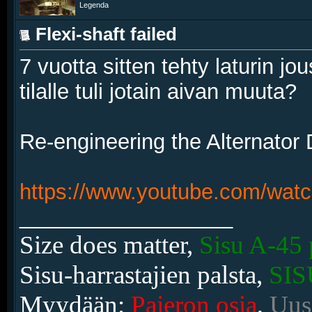
Legenda
Flexi-shaft failed
7 vuotta sitten tehty laturin jo
tilalle tuli jotain aivan muuta?
Re-engineering the Alternator 
https://www.youtube.com/wat
__________________
Size does matter,
Sisu A-45 
Sisu-harrastajien palsta,
SIS
Myydään:
Pajeron osia
,
Uusi