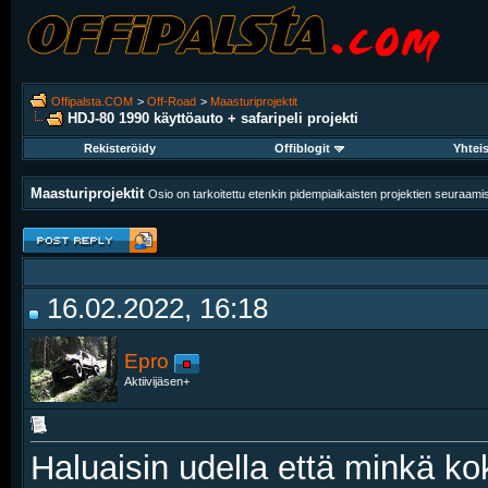
Offipalsta.COM
>
Off-Road
>
Maasturiprojektit
HDJ-80 1990 käyttöauto + safaripeli projekti
Rekisteröidy
Offiblogit
Yhtei
Maasturiprojektit
Osio on tarkoitettu etenkin pidempiaikaisten projektien seuraam
16.02.2022, 16:18
Epro
Aktiivijäsen+
Haluaisin udella että minkä ko