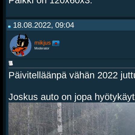
Palkki on 120x60x3.
18.08.2022, 09:04
mikjus
Moderator
Päivitelläänpä vähän 2022 jutt
Joskus auto on jopa hyötykäy