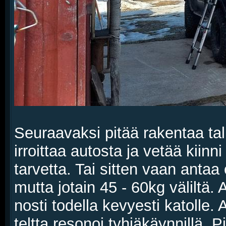
Seuraavaksi pitää rakentaa talli
irroittaa autosta ja vetää kiin
tarvetta. Tai sitten vaan antaa 
mutta jotain 45 - 60kg väliltä.
nosti todella kevyesti katolle.
teltta resonoi tyhjäkäynnillä. P