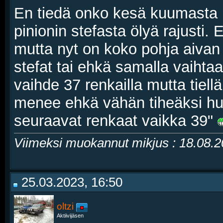
En tiedä onko kesä kuumasta k
pinionin stefasta ölyä rajusti. 
mutta nyt on koko pohja aivan 
stefat tai ehkä samalla vaihtaa
vaihde 37 renkailla mutta tiell
menee ehkä vähän tiheäksi hu
seuraavat renkaat vaikka 39"
Viimeksi muokannut mikjus : 18.08.
25.03.2023, 16:50
oltzi
Aktiivijäsen