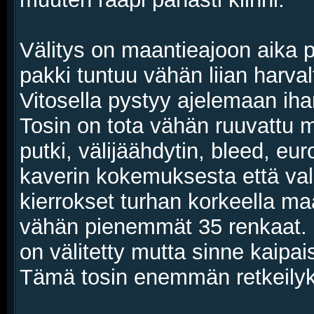
Välitys on maantieajoon aika 
pakki tuntuu vähän liian harvalt
Vitosella pystyy ajelemaan iha
Tosin on tota vähän ruuvattu mu
putki, välijäähdytin, bleed, e
kaverin kokemuksesta että valit
kierrokset turhan korkeella maa
vähän pienemmät 35 renkaat. M
on välitetty mutta sinne kaipai
Tämä tosin enemmän retkeilykäy