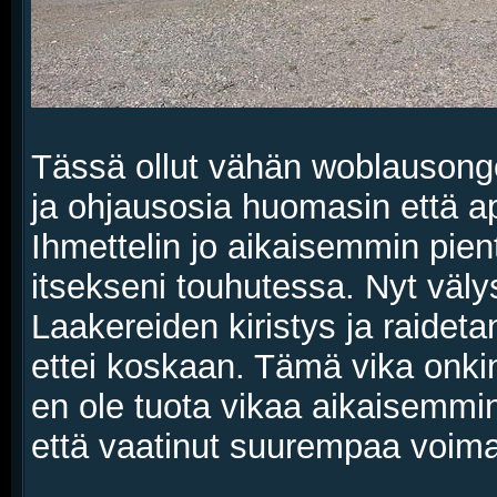
Tässä ollut vähän woblausongel
ja ohjausosia huomasin että a
Ihmettelin jo aikaisemmin pient
itsekseni touhutessa. Nyt välys
Laakereiden kiristys ja raide
ettei koskaan. Tämä vika onki
en ole tuota vikaa aikaisemmin 
että vaatinut suurempaa voima