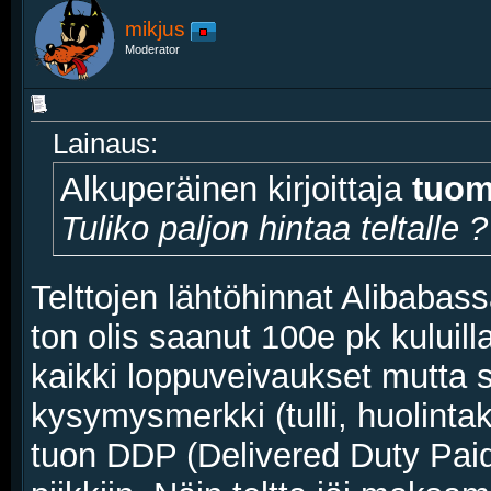
mikjus
Moderator
Lainaus:
Alkuperäinen kirjoittaja
tuom
Tuliko paljon hintaa teltalle ?
Telttojen lähtöhinnat Alibabass
ton olis saanut 100e pk kuluill
kaikki loppuveivaukset mutta si
kysymysmerkki (tulli, huolintak
tuon DDP (Delivered Duty Paid