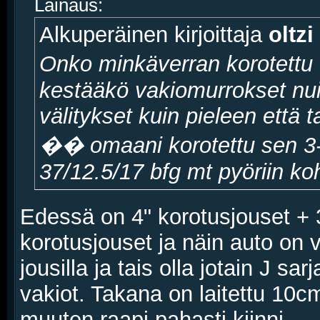
Lainaus:
Alkuperäinen kirjoittaja
oltzi
Onko minkäverran korotettu
kestääkö vakiomurrokset nui
välitykset kuin pieleen että 
�� omaani korotettu sen 3-4
37/12.5/17 bfg mt pyöriin ko
Edessä on 4" korotusjouset + 3
korotusjouset ja näin auto on
jousilla ja tais olla jotain J sa
vakiot. Takana on laitettu 10cm
muuten raapi pahasti kiinni.