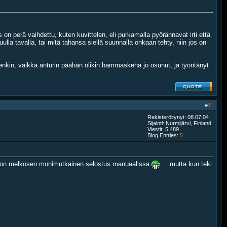
 on perä vaihdettu, kuten kuvittelen, eli purkamalla pyörännavat irti että
ulla tavalla, tai mitä tahansa siellä suunnalla onkaan tehty, niin jos on
enkin, vaikka anturin päähän olikin hammaskehä jo osunut, ja työntänyt
#
7
Rekisteröitynyt: 08.07.04
Sijainti: Nurmijärvi, Finland.
Viestit: 5.489
Blog Entries:
5
hje on melkosen monimutkainen selostus manuaalissa
....mutta kun teki