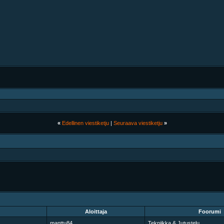
«
Edellinen viestiketju
|
Seuraava viestiketju
»
Aloittaja
Foorumi
manttu84
Tekniikka & Jutustelu