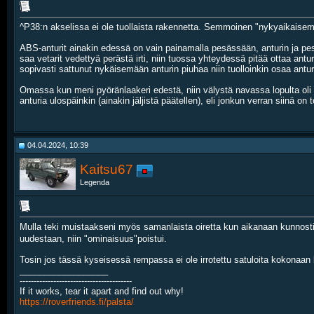
^P38:n akselissa ei ole tuollaista rakennetta. Semmoinen "nykyaikaise
ABS-anturit ainakin edessä on vain painamalla pesässään, anturin ja pesän 
saa vetarit vedettyä perästä irti, niin tuossa yhteydessä pitää ottaa antu
sopivasti sattunut nykäisemään anturin piuhaa niin tuolloinkin osaa anturi
Omassa kun meni pyöränlaakeri edestä, niin välystä navassa lopulta oli 
anturia ulospäinkin (ainakin jäljistä päätellen), eli jonkun verran siinä on
04.04.2024, 10:39
Kaitsu67
Legenda
Mulla teki muistaakseni myös samanlaista oiretta kun aikanaan kunnosti
uudestaan, niin "ominaisuus"poistui.
Tosin jos tässä kyseisessä rempassa ei ole irrotettu satuloita kokonaan l
__________________
----------------------------------------
If it works, tear it apart and find out why!
https://roverfriends.fi/palsta/