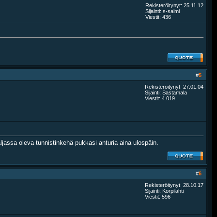
Rekisteröitynyt: 25.11.12
Sijainti: s-salmi
Viestit: 436
#
5
Rekisteröitynyt: 27.01.04
Sijainti: Sastamala
Viestit: 4.019
jassa oleva tunnistinkehä pukkasi anturia aina ulospäin.
#
6
Rekisteröitynyt: 28.10.17
Sijainti: Korpilahti
Viestit: 596