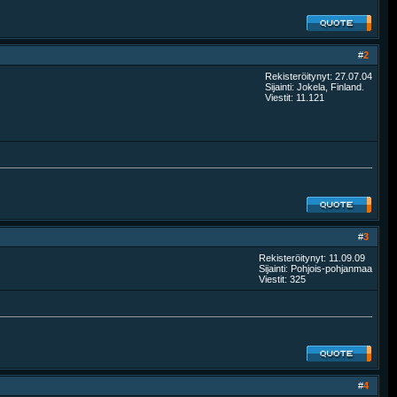
#
2
Rekisteröitynyt: 27.07.04
Sijainti: Jokela, Finland.
Viestit: 11.121
#
3
Rekisteröitynyt: 11.09.09
Sijainti: Pohjois-pohjanmaa
Viestit: 325
#
4