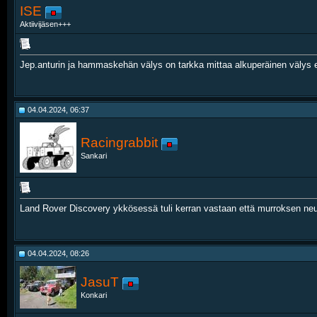
ISE
Aktiivijäsen+++
Jep.anturin ja hammaskehän välys on tarkka mittaa alkuperäinen välys es
04.04.2024, 06:37
Racingrabbit
Sankari
Land Rover Discovery ykkösessä tuli kerran vastaan että murroksen neula
04.04.2024, 08:26
JasuT
Konkari