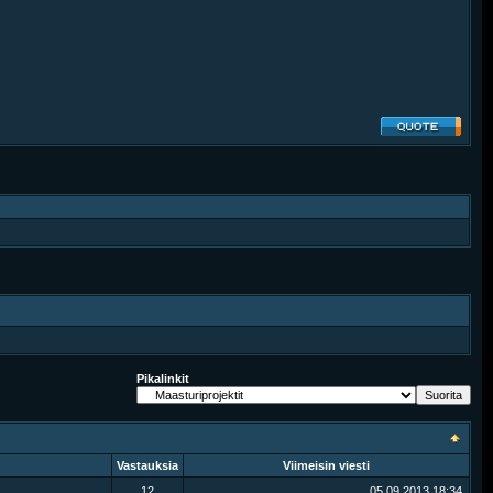
Pikalinkit
Vastauksia
Viimeisin viesti
12
05.09.2013
18:34