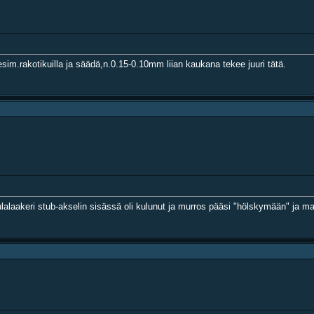
im.rakotikuilla ja säädä,n.0.15-0.10mm liian kaukana tekee juuri tätä.
laakeri stub-akselin sisässä oli kulunut ja murros pääsi "hölskymään" ja mal