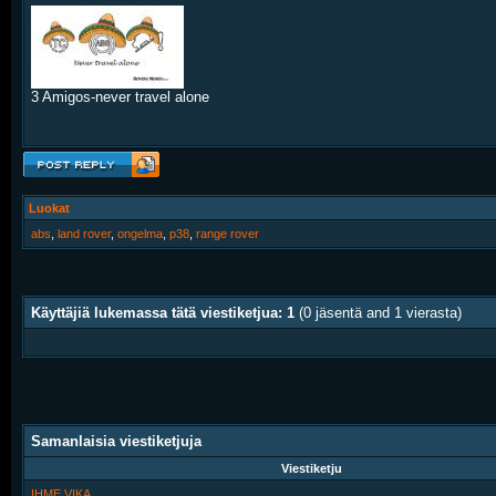
3 Amigos-never travel alone
Luokat
abs
,
land rover
,
ongelma
,
p38
,
range rover
Käyttäjiä lukemassa tätä viestiketjua: 1
(0 jäsentä and 1 vierasta)
Samanlaisia viestiketjuja
Viestiketju
IHME VIKA