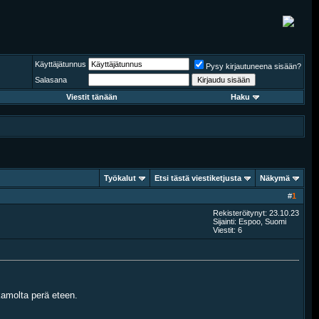
Käyttäjätunnus
Pysy kirjautuneena sisään?
Salasana
Viestit tänään
Haku
Työkalut
Etsi tästä viestiketjusta
Näkymä
#
1
Rekisteröitynyt: 23.10.23
Sijainti: Espoo, Suomi
Viestit: 6
kamolta perä eteen.