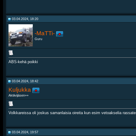
03.04.2024, 18:20
-MaTTi-
Guru
ABS-kehä poikki
03.04.2024, 18:42
Kuljukka
Aktiivijäsen++
Volkkareissa oli joskus samanlaisia oireita kun esim vetoakselia rassa
03.04.2024, 19:57