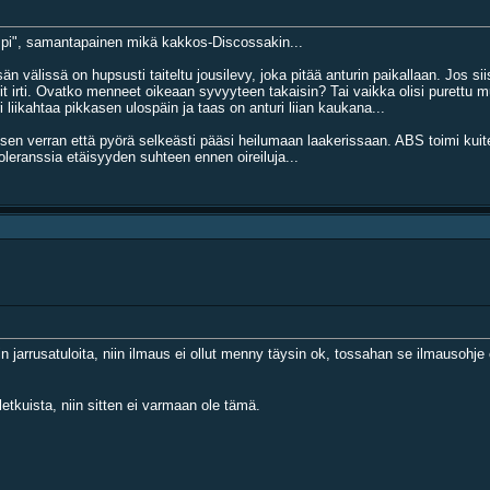
mpi", samantapainen mikä kakkos-Discossakin...
välissä on hupsusti taiteltu jousilevy, joka pitää anturin paikallaan. Jos siis
rit irti. Ovatko menneet oikeaan syvyyteen takaisin? Tai vaikka olisi purettu mu
 liikahtaa pikkasen ulospäin ja taas on anturi liian kaukana...
sen verran että pyörä selkeästi pääsi heilumaan laakerissaan. ABS toimi kuit
 toleranssia etäisyyden suhteen ennen oireiluja...
n jarrusatuloita, niin ilmaus ei ollut menny täysin ok, tossahan se ilmauso
etkuista, niin sitten ei varmaan ole tämä.