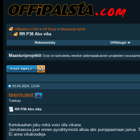
Offipalsta.COM
>
Off-Road
>
Maasturiprojektit
RR P38 Abs vika
Rekisteröidy
Offiblogit
Maasturiprojektit
Osio on tarkoitettu etenkin pidempiaikaisten projektien seuraam
03.04.2024, 13:04
teemuteit
Tulokas
RR P38 Abs vika
Kertokaahan joku mikä voisi olla vikana:
Jarruttaessa juuri ennen pysähtymistä alkaa abs pumppaamaan jarrua. Te
Ei anna vikakoodeja