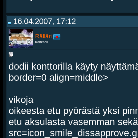
16.04.2007, 17:12
Rälläri
Konkari+
dodii konttorilla käyty näyttä
border=0 align=middle>
vikoja
oikeesta etu pyörästä yksi pinn
etu aksulasta vasemman sekä o
src=icon_smile_dissapprove.gi