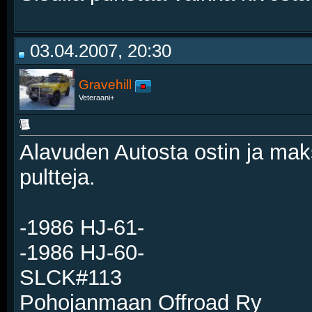
03.04.2007, 20:30
Gravehill
Veteraani+
Alavuden Autosta ostin ja maks
pultteja.
-1986 HJ-61-
-1986 HJ-60-
SLCK#113
Pohojanmaan Offroad Ry