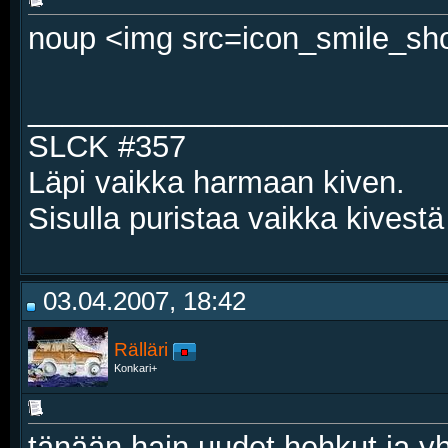
noup <img src=icon_smile_sho
________________________
SLCK #357
Läpi vaikka harmaan kiven.
Sisulla puristaa vaikka kivestä
03.04.2007, 18:42
Rälläri
Konkari+
tänään hain uudet hehkut ja y