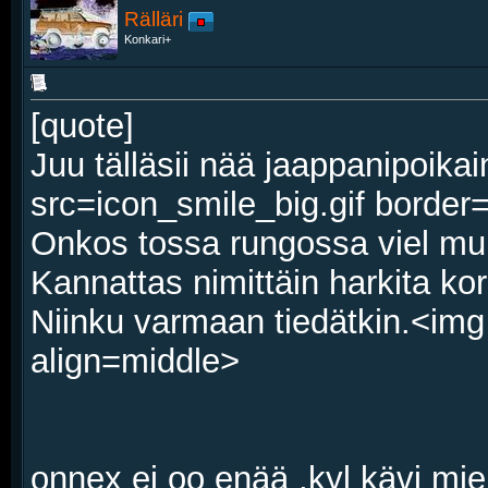
Rälläri
Konkari+
[quote]
Juu tälläsii nää jaappanipoikai
src=icon_smile_big.gif border
Onkos tossa rungossa viel muu
Kannattas nimittäin harkita kori
Niinku varmaan tiedätkin.<img
align=middle>
onnex ei oo enää ,kyl kävi miel