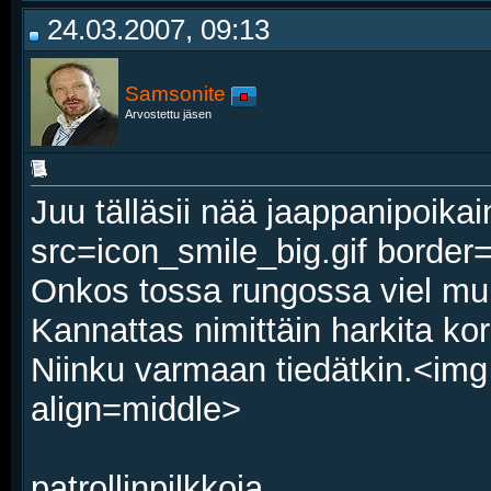
24.03.2007, 09:13
Samsonite
Arvostettu jäsen
Juu tälläsii nää jaappanipoikai
src=icon_smile_big.gif border
Onkos tossa rungossa viel muu
Kannattas nimittäin harkita kori
Niinku varmaan tiedätkin.<img
align=middle>
patrollinpilkkoja