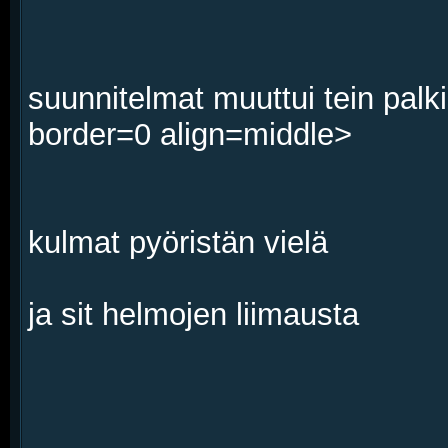
suunnitelmat muuttui tein pal
border=0 align=middle>
kulmat pyöristän vielä
ja sit helmojen liimausta