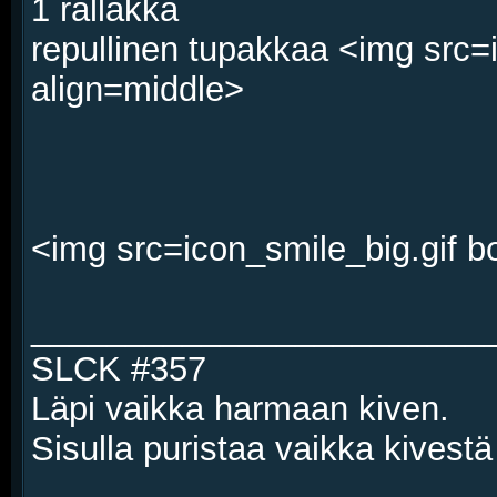
1 rälläkkä
repullinen tupakkaa <img src=
align=middle>
<img src=icon_smile_big.gif b
________________________
SLCK #357
Läpi vaikka harmaan kiven.
Sisulla puristaa vaikka kivestä