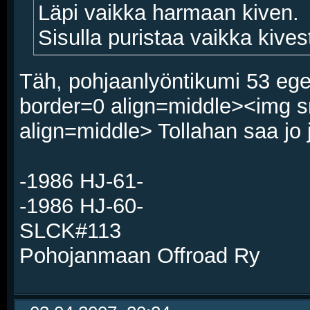
Läpi vaikka harmaan kiven.
Sisulla puristaa vaikka kives
Täh, pohjaanlyöntikumi 53 eg
border=0 align=middle><img s
align=middle> Tollahan saa jo 
-1986 HJ-61-
-1986 HJ-60-
SLCK#113
Pohojanmaan Offroad Ry