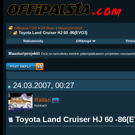
Offipalsta.COM
>
Off-Road
>
Maasturiprojektit
Toyota Land Cruiser HJ 60 -86(EVO3)
Rekisteröidy
Offiblogit
Yhtei
Maasturiprojektit
Osio on tarkoitettu etenkin pidempiaikaisten projektien seuraam
24.03.2007, 00:27
Rälläri
Konkari+
Toyota Land Cruiser HJ 60 -86(