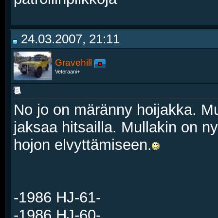
24.03.2007, 21:11
Gravehill
Veteraani+
No jo on märänny hoijakka. Mu
jaksaa hitsailla. Mullakin on 
hojon elvyttämiseen.
-1986 HJ-61-
-1986 HJ-60-