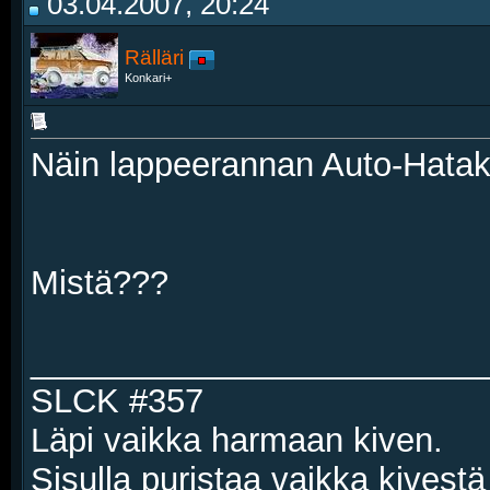
03.04.2007, 20:24
Rälläri
Konkari+
Näin lappeerannan Auto-Hatak
Mistä???
________________________
SLCK #357
Läpi vaikka harmaan kiven.
Sisulla puristaa vaikka kivestä