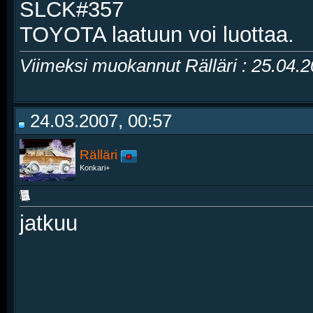
SLCK#357
TOYOTA laatuun voi luottaa.
Viimeksi muokannut Rälläri : 25.04.
24.03.2007, 00:57
Rälläri
Konkari+
jatkuu