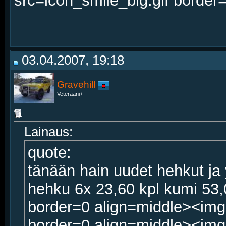
src=icon_smile_big.gif border
03.04.2007, 19:18
Gravehill
Veteraani+
Lainaus:
quote:
tänään hain uudet hehkut ja
hehku 6x 23,60 kpl kumi 53,
border=0 align=middle><img
border=0 align=middle><img