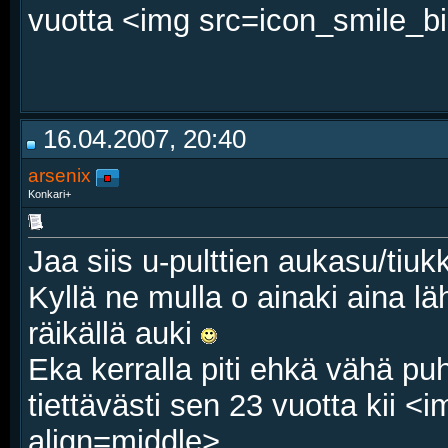
vuotta <img src=icon_smile_bi
16.04.2007, 20:40
arsenix
Konkari+
Jaa siis u-pulttien aukasu/tiuk
Kyllä ne mulla o ainaki aina läh
räikällä auki
Eka kerralla piti ehkä vähä puhi
tiettävästi sen 23 vuotta kii 
align=middle>