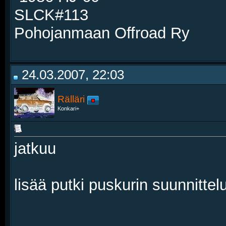
SLCK#113
Pohojanmaan Offroad Ry
24.03.2007, 22:03
Rälläri
Konkari+
jatkuu
lisää putki puskurin suunnittel