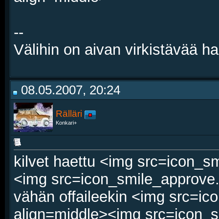
--
Välihin on aivan virkistävää ha
08.05.2007, 20:24
Rälläri
Konkari+
kilvet haettu <img src=icon_sm
<img src=icon_smile_approve.g
vähän offaileekin <img src=ic
align=middle><img src=icon_sm