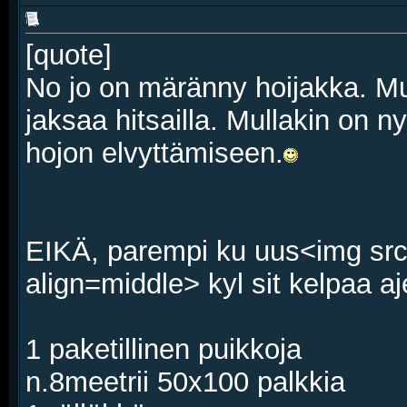
[quote]
No jo on märänny hoijakka. Mu
jaksaa hitsailla. Mullakin on 
hojon elvyttämiseen.
EIKÄ, parempi ku uus<img src
align=middle> kyl sit kelpaa aj
1 paketillinen puikkoja
n.8meetrii 50x100 palkkia