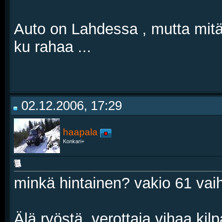
Auto on Lahdessa , mutta mitä
ku rahaa ...
02.12.2006, 17:29
haapala
Konkari+
minkä hintainen? vakio 61 vaih
Älä ryöstä, verottaja vihaa kilp