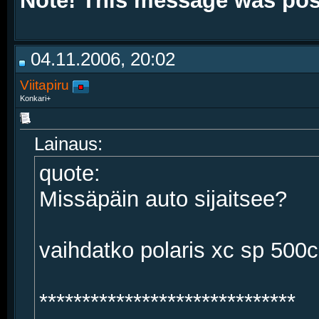
Note! This message was po
04.11.2006, 20:02
Viitapiru
Konkari+
Lainaus:
quote:
Missäpäin auto sijaitsee?
vaihdatko polaris xc sp 500
******************************