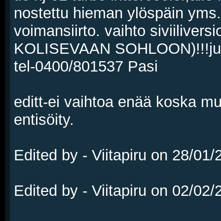
nostettu hieman ylöspäin yms..
voimansiirto. vaihto siviiliversi
KOLISEVAAN SOHLOON)!!!juu j
tel-0400/801537 Pasi
editt-ei vaihtoa enää koska mu
entisöity.
Edited by - Viitapiru on 28/01
Edited by - Viitapiru on 02/02