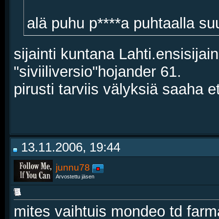
alä puhu p****a puhtaalla suu
sijainti kuntana Lahti.ensisijai
"siviiliversio"hojander 61.
pirusti tarviis välyksiä saaha e
13.11.2006, 19:44
junnu78
Arvostettu jäsen
mites vaihtuis mondeo td farm