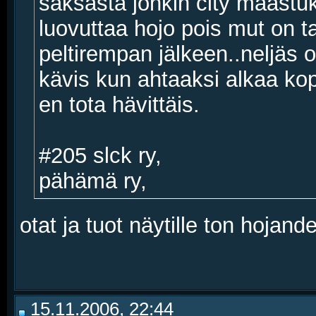
saksasta jonkin city maastuk
luovuttaa hojo pois mut on ta
peltirempan jälkeen..neljäs o
kävis kun ahtaaksi alkaa k
en tota hävittäis.
#205 slck ry,
pähämä ry,
otat ja tuot näytille ton hojande
15.11.2006, 22:44