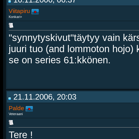
Viitapiru
Konkari+
"synnytyskivut"täytyy vain kärs
juuri tuo (and lommoton hojo) k
se on series 61:kkönen.
21.11.2006, 20:03
Palde
Veteraani
Tere !