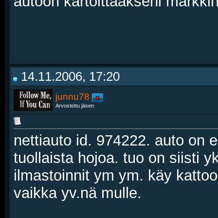
autoon kartoittaakseni markki
14.11.2006, 17:20
junnu78
Arvostettu jäsen
nettiauto id. 974222. auto on
tuollaista hojoa. tuo on siisti 
ilmastoinnit ym ym. käy kattoo 
vaikka yv.nä mulle.