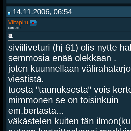
14.11.2006, 06:54
Viitapiru
Konkari+
siviiliveturi (hj 61) olis nytte
semmosia enää olekkaan .
joten kuunnellaan välirahatarj
viestistä.
tuosta "taunuksesta" vois kert
mimmonen se on toisinkuin
em.bertasta...
väkästelen kuiten tän ilmon(ku