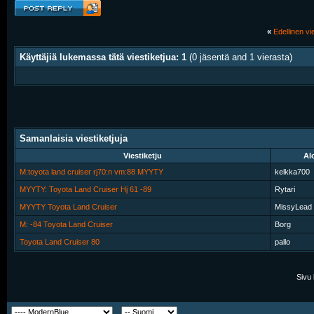
«
Edellinen vie
Käyttäjiä lukemassa tätä viestiketjua: 1
(0 jäsentä and 1 vierasta)
Samanlaisia viestiketjuja
Viestiketju
Alo
M:toyota land cruiser rj70:n vm:88 MYYTY
kelkka700
MYYTY: Toyota Land Cruiser Hj 61 -89
Rytari
MYYTY Toyota Land Cruiser
MissyLead
M: -84 Toyota Land Cruiser
Borg
Toyota Land Cruiser 80
pallo
Sivu 