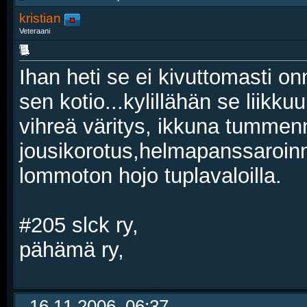
kristian
Veteraani
Ihan heti se ei kivuttomasti o
sen kotio...kylillähän se liik
vihreä väritys, ikkuna tummenn
jousikorotus,helmapanssaroinni
lommoton hojo tuplavaloilla.
#205 slck ry,
pähämä ry,
16.11.2006, 06:37