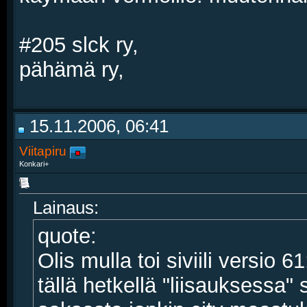
#205 slck ry,
pähämä ry,
15.11.2006, 06:41
Viitapiru
Konkari+
Lainaus:
quote:
Olis mulla toi siviili versio
tällä hetkellä "liisauksessa"