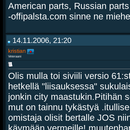
American parts, Russian parts
-offipalsta.com sinne ne mieh
14.11.2006, 21:20
kristian
Veteraani
Olis mulla toi siviili versio 61
hetkellä "liisauksessa" sukula
jonkin city maastukin.Pitihän s
mut on tainnu tykästyä .itullis
omistaja olisit bertalle JOS ni
käymään vermeille! muutenhan 