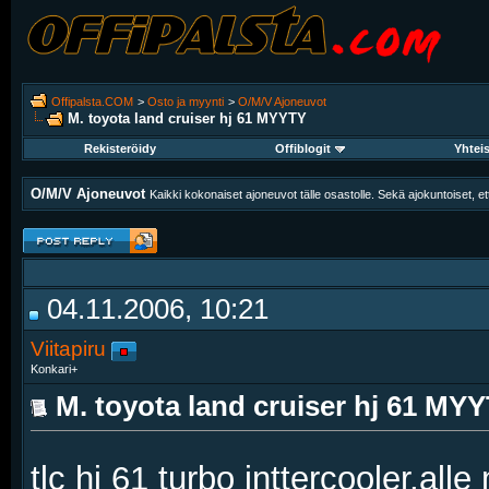
Offipalsta.COM
>
Osto ja myynti
>
O/M/V Ajoneuvot
M. toyota land cruiser hj 61 MYYTY
Rekisteröidy
Offiblogit
Yhtei
O/M/V Ajoneuvot
Kaikki kokonaiset ajoneuvot tälle osastolle. Sekä ajokuntoiset,
04.11.2006, 10:21
Viitapiru
Konkari+
M. toyota land cruiser hj 61 MY
tlc hj 61 turbo inttercooler,all