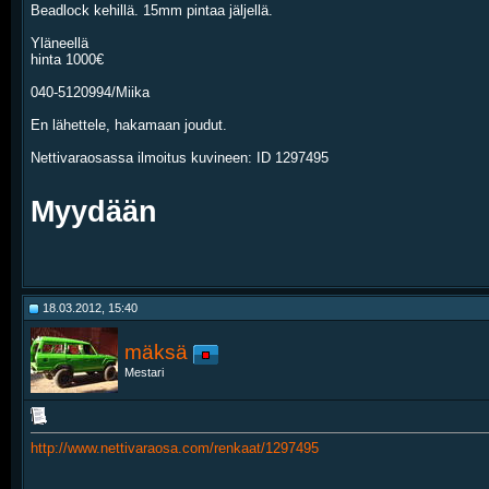
Beadlock kehillä. 15mm pintaa jäljellä.
Yläneellä
hinta 1000€
040-5120994/Miika
En lähettele, hakamaan joudut.
Nettivaraosassa ilmoitus kuvineen: ID 1297495
Myydään
18.03.2012, 15:40
mäksä
Mestari
http://www.nettivaraosa.com/renkaat/1297495