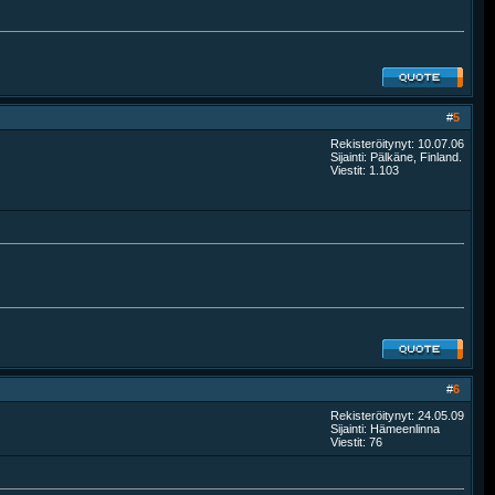
#
5
Rekisteröitynyt: 10.07.06
Sijainti: Pälkäne, Finland.
Viestit: 1.103
#
6
Rekisteröitynyt: 24.05.09
Sijainti: Hämeenlinna
Viestit: 76