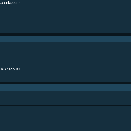
tkö erikseen?
€ / tarjous!