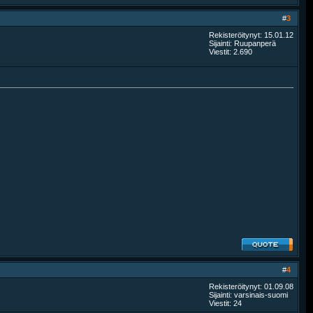
#
3
Rekisteröitynyt: 15.01.12
Sijainti: Ruupanperä
Viestit: 2.690
#
4
Rekisteröitynyt: 01.09.08
Sijainti: varsinais-suomi
Viestit: 24