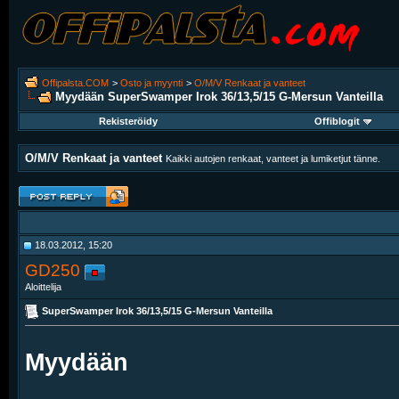
Offipalsta.COM
>
Osto ja myynti
>
O/M/V Renkaat ja vanteet
Myydään
SuperSwamper Irok 36/13,5/15 G-Mersun Vanteilla
Rekisteröidy
Offiblogit
O/M/V Renkaat ja vanteet
Kaikki autojen renkaat, vanteet ja lumiketjut tänne.
18.03.2012, 15:20
GD250
Aloittelija
SuperSwamper Irok 36/13,5/15 G-Mersun Vanteilla
Myydään