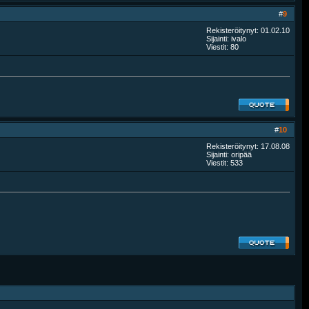
#
9
Rekisteröitynyt: 01.02.10
Sijainti: ivalo
Viestit: 80
#
10
Rekisteröitynyt: 17.08.08
Sijainti: oripää
Viestit: 533