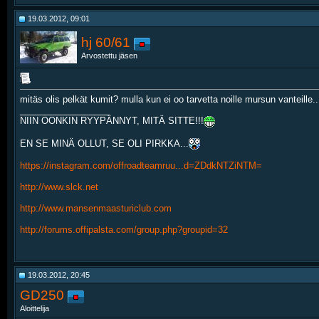
19.03.2012, 09:01
hj 60/61
Arvostettu jäsen
mitäs olis pelkät kumit? mulla kun ei oo tarvetta noille mursun vanteille..
__________________
NIIN OONKIN RYYPÄNNYT, MITÄ SITTE!!!
EN SE MINÄ OLLUT, SE OLI PIRKKA...
https://instagram.com/offroadteamruu...d=ZDdkNTZiNTM=
http://www.slck.net
http://www.mansenmaasturiclub.com
http://forums.offipalsta.com/group.php?groupid=32
19.03.2012, 20:45
GD250
Aloittelija