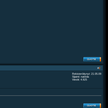
#
2
Rekisteröitynyt: 21.05.09
Sijainti: nakkila
Viestit: 4.925