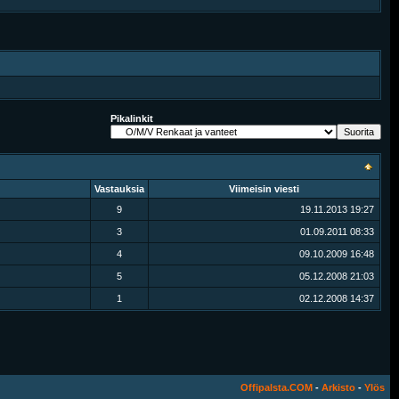
Pikalinkit
Vastauksia
Viimeisin viesti
9
19.11.2013
19:27
3
01.09.2011
08:33
4
09.10.2009
16:48
5
05.12.2008
21:03
1
02.12.2008
14:37
Offipalsta.COM
-
Arkisto
-
Ylös