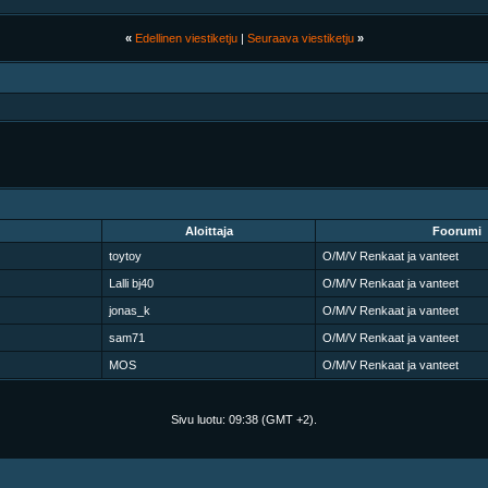
«
Edellinen viestiketju
|
Seuraava viestiketju
»
Aloittaja
Foorumi
toytoy
O/M/V Renkaat ja vanteet
Lalli bj40
O/M/V Renkaat ja vanteet
jonas_k
O/M/V Renkaat ja vanteet
sam71
O/M/V Renkaat ja vanteet
MOS
O/M/V Renkaat ja vanteet
Sivu luotu:
09:38
(GMT +2).