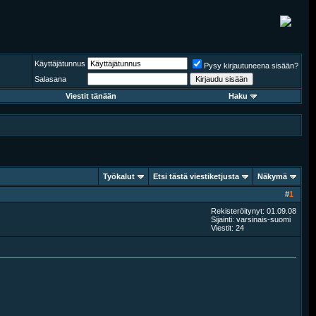
Käyttäjätunnus
Pysy kirjautuneena sisään?
Salasana
Viestit tänään
Haku
Työkalut
Etsi tästä viestiketjusta
Näkymä
#
1
Rekisteröitynyt: 01.09.08
Sijainti: varsinais-suomi
Viestit: 24