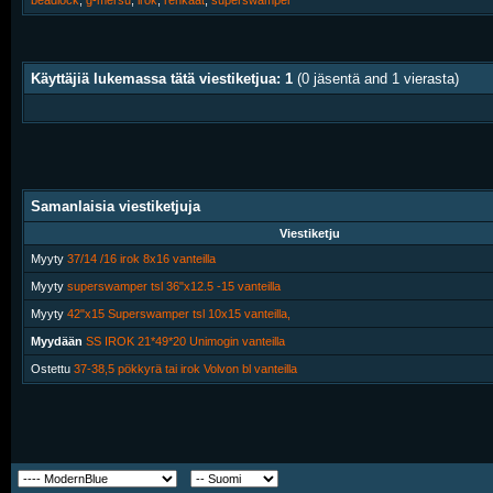
beadlock
,
g-mersu
,
irok
,
renkaat
,
superswamper
Käyttäjiä lukemassa tätä viestiketjua: 1
(0 jäsentä and 1 vierasta)
Samanlaisia viestiketjuja
Viestiketju
Myyty
37/14 /16 irok 8x16 vanteilla
Myyty
superswamper tsl 36"x12.5 -15 vanteilla
Myyty
42"x15 Superswamper tsl 10x15 vanteilla,
Myydään
SS IROK 21*49*20 Unimogin vanteilla
Ostettu
37-38,5 pökkyrä tai irok Volvon bl vanteilla