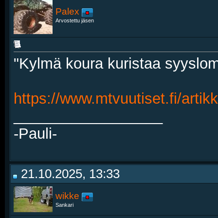
Palex
Arvostettu jäsen
"Kylmä koura kuristaa syysl
https://www.mtvuutiset.fi/artik
__________________
-Pauli-
21.10.2025, 13:33
wikke
Sankari