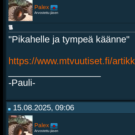
Palex
Arvostettu jäsen
"Pikahelle ja tympeä käänne"
https://www.mtvuutiset.fi/artik
__________________
-Pauli-
15.08.2025, 09:06
Palex
Arvostettu jäsen