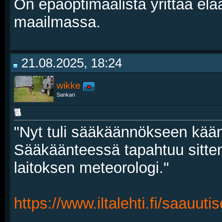
On epäoptimaalista yrittää elä
maailmassa.
21.08.2025, 18:24
wikke
Sankari
"Nyt tuli sääkäännökseen kää
Sääkäänteessä tapahtuu sitten
laitoksen meteorologi."
https://www.iltalehti.fi/saauut