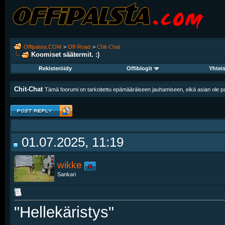
Offipalsta.COM
>
Off-Road
>
Chit-Chat
Koomiset säätermit. :)
Rekisteröidy
Offiblogit
Yhtei
Chit-Chat
Tämä foorumi on tarkoitettu epämääräiseen jauhamiseen, eikä asian ole pak
01.07.2025, 11:19
wikke
Sankari
"Hellekäristys"