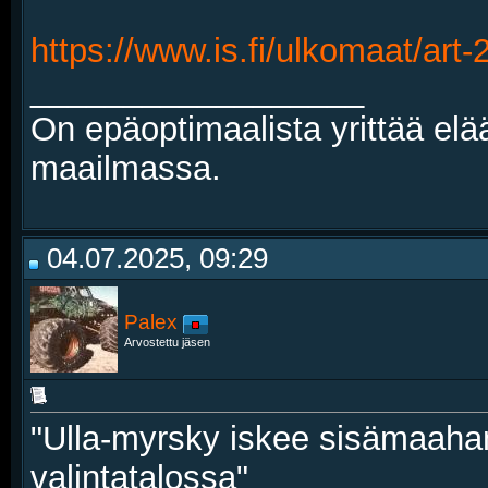
https://www.is.fi/ulkomaat/ar
__________________
On epäoptimaalista yrittää elä
maailmassa.
04.07.2025, 09:29
Palex
Arvostettu jäsen
"Ulla-myrsky iskee sisämaahan
valintatalossa"