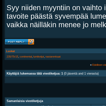
Syy niiden myyntiin on vaihto i
tavoite päästä syvempää lum
vaikka näilläkin menee jo melko
Luokat
235/75r15
,
continental
,
lumiketjut
,
nastarenkaat
«
Edellinen vie
Käyttäjiä lukemassa tätä viestiketjua: 1
(0 jäsentä and 1 vierasta)
Samanlaisia viestiketjuja