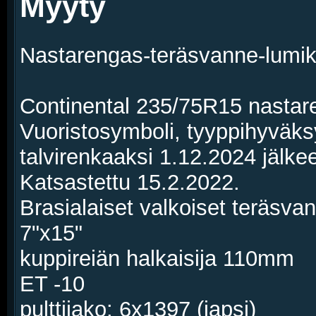
Myyty
Nastarengas-teräsvanne-lumike
Continental 235/75R15 nastare
Vuoristosymboli, tyyppihyväks
talvirenkaaksi 1.12.2024 jälke
Katsastettu 15.2.2022.
Brasialaiset valkoiset teräsvan
7"x15"
kuppireiän halkaisija 110mm
ET -10
pulttijako: 6x1397 (japsi)