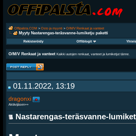
Offipalsta.COM
>
Osto ja myynti
>
O/M/V Renkaat ja vanteet
Myyty Nastarengas-teräsvanne-lumiketju paketti
Rekisteröidy
Offiblogit
Yhtei
O/M/V Renkaat ja vanteet
Kaikki autojen renkaat, vanteet ja lumiketjut tänne.
01.11.2022, 13:19
dragonxi
Aktiivijäsen++
Nastarengas-teräsvanne-lumiketj