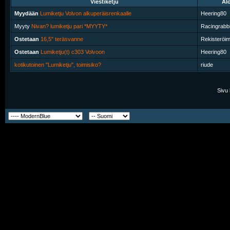
Viestiketju
Alo
Myydään
Lumiketju Volvon alkuperäisrenkaalle
Heering80
Myyty
Nivan? lumiketju pari *MYYTY*
Racingrabbi
Ostetaan
16,5" teräsvanne
Rekisteröi
Ostetaan
Lumiketju(t) c303 Volvoon
Heering80
kotikutoinen "Lumiketju", toimisiko?
riude
Sivu 