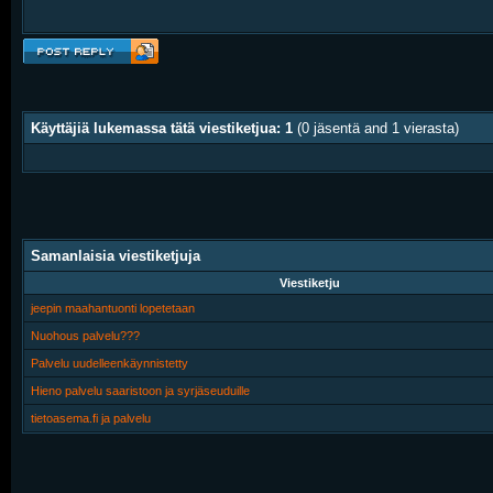
Käyttäjiä lukemassa tätä viestiketjua: 1
(0 jäsentä and 1 vierasta)
Samanlaisia viestiketjuja
Viestiketju
jeepin maahantuonti lopetetaan
Nuohous palvelu???
Palvelu uudelleenkäynnistetty
Hieno palvelu saaristoon ja syrjäseuduille
tietoasema.fi ja palvelu