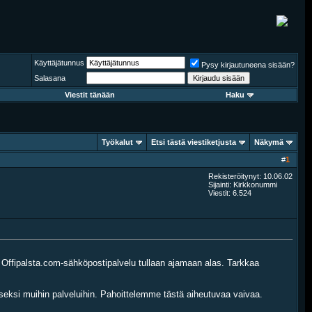
Käyttäjätunnus
Pysy kirjautuneena sisään?
Salasana
Viestit tänään
Haku
Työkalut
Etsi tästä viestiketjusta
Näkymä
#
1
Rekisteröitynyt: 10.06.02
Sijainti: Kirkkonummi
Viestit: 6.524
 Offipalsta.com-sähköpostipalvelu tullaan ajamaan alas. Tarkkaa
eksi muihin palveluihin. Pahoittelemme tästä aiheutuvaa vaivaa.