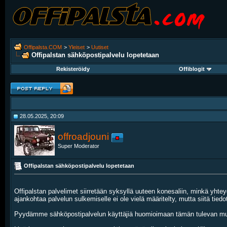
Offipalsta.COM
>
Yleiset
>
Uutiset
Offipalstan sähköpostipalvelu lopetetaan
Rekisteröidy
Offiblogit
28.05.2025, 20:09
offroadjouni
Super Moderator
Offipalstan sähköpostipalvelu lopetetaan
Offipalstan palvelimet siirretään syksyllä uuteen konesaliin, minkä yh
ajankohtaa palvelun sulkemiselle ei ole vielä määritelty, mutta siitä tie
Pyydämme sähköpostipalvelun käyttäjiä huomioimaan tämän tulevan muuto