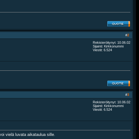
#
2
Rekisteröitynyt: 10.06.02
Sijainti: Kirkkonummi
Viestit: 6.524
#
3
Rekisteröitynyt: 10.06.02
Sijainti: Kirkkonummi
Viestit: 6.524
i vielä luvata aikataulua sille.