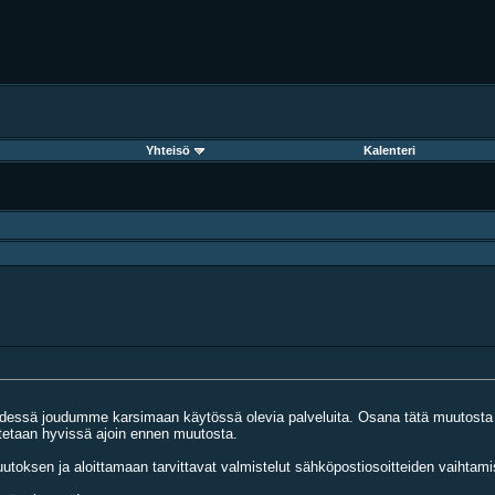
Yhteisö
Kalenteri
teydessä joudumme karsimaan käytössä olevia palveluita. Osana tätä muutosta
dotetaan hyvissä ajoin ennen muutosta.
ksen ja aloittamaan tarvittavat valmistelut sähköpostiosoitteiden vaihtamis