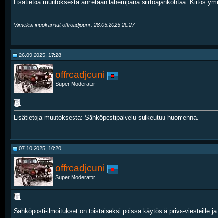
Lisätietoa muutoksesta annetaan lähempänä siirtoajankohtaa. Kiitos ym
Viimeksi muokannut offroadjouni : 28.05.2025
20:27
26.09.2025, 17:28
offroadjouni
Super Moderator
Lisätietoja muutoksesta: Sähköpostipalvelu sulkeutuu huomenna.
07.10.2025, 10:20
offroadjouni
Super Moderator
Sähköposti-ilmoitukset on toistaiseksi poissa käytöstä priva-viesteille j