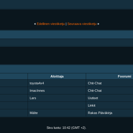
«
Edellinen viestiketju
|
Seuraava viestiketju
»
Aloittaja
Foorumi
toyota4x4
Chit-Chat
ImacInnes
Chit-Chat
Lars
Uutiset
Linkit
MäIte
Rakas Päiväkirja
Sivu luotu:
10:42
(GMT +2).