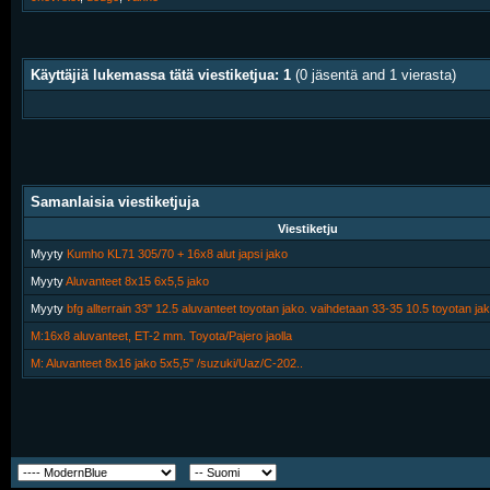
Käyttäjiä lukemassa tätä viestiketjua: 1
(0 jäsentä and 1 vierasta)
Samanlaisia viestiketjuja
Viestiketju
Myyty
Kumho KL71 305/70 + 16x8 alut japsi jako
Myyty
Aluvanteet 8x15 6x5,5 jako
Myyty
bfg allterrain 33" 12.5 aluvanteet toyotan jako. vaihdetaan 33-35 10.5 toyotan ja
M:16x8 aluvanteet, ET-2 mm. Toyota/Pajero jaolla
M: Aluvanteet 8x16 jako 5x5,5" /suzuki/Uaz/C-202..