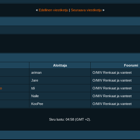
«
Edellinen viestiketju
|
Seuraava viestiketju
»
Aloittaja
Foorumi
ariman
O/M/V Renkaat ja vanteet
Jare
O/M/V Renkaat ja vanteet
ko
tdi
O/M/V Renkaat ja vanteet
Nalle
O/M/V Renkaat ja vanteet
KooPee
O/M/V Renkaat ja vanteet
Sivu luotu:
04:58
(GMT +2).