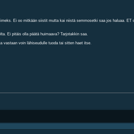
viimeks. Ei oo mitkään siistit mutta kai niistä semmosetki saa jos haluaa. E
ta. Ei pitäis olla päätä huimaava? Tarjotakkin saa.
 vastaan voin lähiseudulle tuoda tai sitten haet itse.