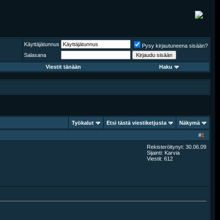
Käyttäjätunnus
Pysy kirjautuneena sisään?
Salasana
Viestit tänään
Haku
Työkalut
Etsi tästä viestiketjusta
Näkymä
#
1
Rekisteröitynyt: 30.06.09
Sijainti: Karvia
Viestit: 612