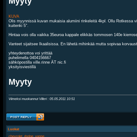
Myyty
KUVA
Olis myynnissä kuvan mukaisia alumiini rinkeleitä 4kpl. Ollu Rotkessa 
kuitenki 5".
Hintaa vois olla vaikka 35euroa kappale elikkäs tommosen 140e kierrosel
Vanteet sijaitsee Ikaalisissa. En lähetä mihinkää mutta sopivaa korvausta
yhteydenottoa voi yrittää
puhelimella 0404156667
sähköpostilla ville.rinne ÄT nic.fi
yksityisviestillä
Myyty
Viimeksi muokannut Villeri : 05.05.2011
10:51
Luokat
chevrolet
,
dodge
,
vanne