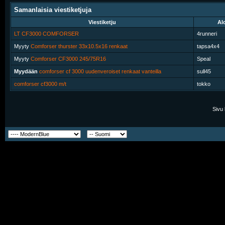
Samanlaisia viestiketjuja
Viestiketju
Alo
LT CF3000 COMFORSER
4runneri
Myyty
Comforser thurster 33x10.5x16 renkaat
tapsa4x4
Myyty
Comforser CF3000 245/75R16
Speal
Myydään
comforser cf 3000 uudenveroiset renkaat vanteilla
sull45
comforser cf3000 m/t
tokko
Sivu 