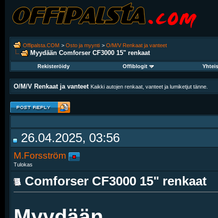
Offipalsta.COM
>
Osto ja myynti
>
O/M/V Renkaat ja vanteet
Myydään
Comforser CF3000 15" renkaat
Rekisteröidy
Offiblogit
Yhtei
O/M/V Renkaat ja vanteet
Kaikki autojen renkaat, vanteet ja lumiketjut tänne.
26.04.2025, 03:56
M.Forsström
Tulokas
Comforser CF3000 15" renkaat
Myydään