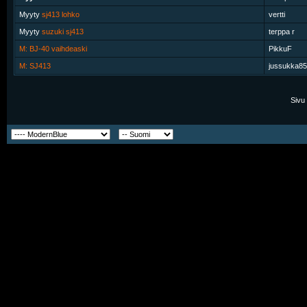
Myyty
sj413 lohko
vertti
Myyty
suzuki sj413
terppa r
M: BJ-40 vaihdeaski
PikkuF
M: SJ413
jussukka85
Sivu 