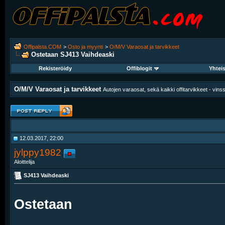
Offipalsta.COM
>
Osto ja myynti
>
O/M/V Varaosat ja tarvikkeet
Ostetaan
SJ413 Vaihdeaski
Rekisteröidy
Offiblogit
Yhtei
O/M/V Varaosat ja tarvikkeet
Autojen varaosat, sekä kaikki offitarvikkeet - vinssit
12.03.2017, 22:00
jylppy1982
Aloittelija
SJ413 Vaihdeaski
Ostetaan