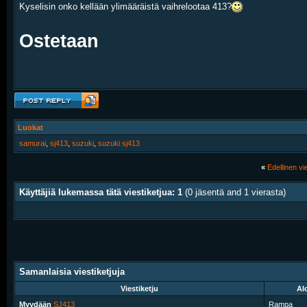
Kyselisin onko kellään ylimääräistä vaihrelootaa 413?
Ostetaan
Luokat
samurai
,
sj413
,
suzuki
,
suzuki sj413
«
Edellinen vie
Käyttäjiä lukemassa tätä viestiketjua: 1
(0 jäsentä and 1 vierasta)
Samanlaisia viestiketjuja
Viestiketju
Alo
Myydään
SJ413
Rampa