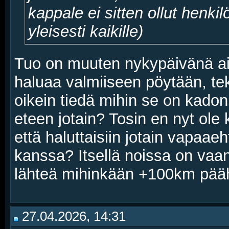
kappale ei sitten ollut henki
yleisesti kaikille)
Tuo on muuten nykypäivänä aik
haluaa valmiiseen pöytään, te
oikein tiedä mihin se on kado
eteen jotain? Tosin en nyt ole
että haluttaisiin jotain vapaa
kanssa? Itsellä noissa on vaa
lähteä mihinkään +100km pääh
27.04.2026, 14:31