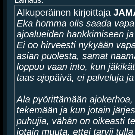
Lainaus:
Alkuperäinen kirjoittaja
JAM
Eka homma olis saada vapae
ajoalueiden hankkimiseen ja y
Ei oo hirveesti nykyään vap
asian puolesta, samat naamat
loppuu vaan into, kun jäkikä
taas ajopäivä, ei palveluja ja
Ala pyörittämään ajokerhoa, 
tekemään ja kun jotain järjes
puhujia, vähän on oikeasti t
jotain muuta, ettei tarvii tull