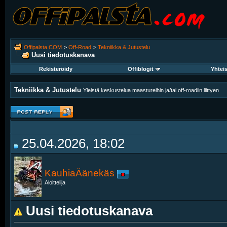
Offipalsta.COM
>
Off-Road
>
Tekniikka & Jutustelu
Uusi tiedotuskanava
Rekisteröidy
Offiblogit
Yhtei
Tekniikka & Jutustelu
Yleistä keskustelua maastureihin ja/tai off-roadiin liittyen
25.04.2026, 18:02
KauhiaÄänekäs
Aloittelija
Uusi tiedotuskanava