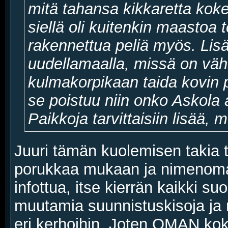
mitä tahansa kikkaretta koke
siellä oli kuitenkin maastoa
rakennettua peliä myös. Lis
uudellamaalla, missä on vähi
kulmakorpikaan taida kovin 
se poistuu niin onko Askola 
Paikkoja tarvittaisiin lisää, 
Juuri tämän kuolemisen takia t
porukkaa mukaan ja nimenomaan
infottua, itse kierrän kaikki suo
muutamia suunnistuskisoja ja 
eri kerhoihin. Joten OMAN kok