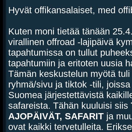
Hyvät offikansalaiset, med off
Kuten moni tietää tänään 25.4
virallinen offroad -lajipäivä kym
tapahtumissa on tullut puheeksi
tapahtumiin ja eritoten uusia harr
Tämän keskustelun myötä tuli 
ryhmä/sivu ja tiktok -tili, joiss
Suomea järjestettävistä kaikil
safareista. Tähän kuuluisi siis
AJOPÄIVÄT, SAFARIT
ja muu
ovat kaikki tervetulleita. Eriks