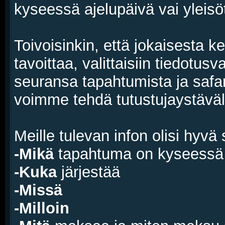
kyseessä ajelupäivä vai yleis
Toivoisinkin, että jokaisesta 
tavoittaa, valittaisiin tiedotus
seuransa tapahtumista ja safa
voimme tehdä tutustujaystävä
Meille tulevan infon olisi hyvä 
-Mikä
tapahtuma on kyseessä (
-Kuka
järjestää
-Missä
-Milloin