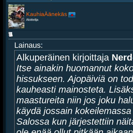
KauhiaÄänekäs
Aloittelija
Lainaus:
Alkuperäinen kirjoittaja
Nerd
Itse ainakin huomannut koko
hissukseen. Ajopäiviä on tod
kauheasti mainosteta. Lisäk
maastureita niin jos joku halu
käydä jossain kokeilemassa n
Salossa kun järjestettiin näit
ole enää ollut pitkään aikaan)