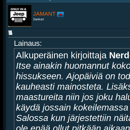
JAMANT
Sankari
Lainaus:
Alkuperäinen kirjoittaja
Nerd
Itse ainakin huomannut koko
hissukseen. Ajopäiviä on tod
kauheasti mainosteta. Lisäk
maastureita niin jos joku halu
käydä jossain kokeilemassa n
Salossa kun järjestettiin näit
ole enää ollut pitkään aikaan)