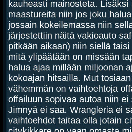
kauheasti mainosteta. Lisäksi
maastureita niin jos joku halua
jossain kokeilemassa niin sell
järjestettiin näitä vakioauto saf
pitkään aikaan) niin siellä tai
mitä ylipäätään on missään ta
halua ajaa millään miljoonan aje
kokoajan hitsailla. Mut tosiaa
vähemmän on vaihtoehtoja offa
offailuun sopivaa autoa niin e
Jimnyä ei saa. Wrangleria ei sa
vaihtoehdot taitaa olla jotain c
citykikkare on vaan omasta m