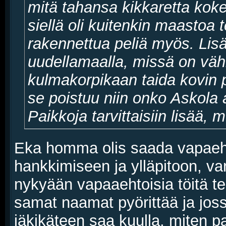
mitä tahansa kikkaretta koke
siellä oli kuitenkin maastoa
rakennettua peliä myös. Lis
uudellamaalla, missä on vähi
kulmakorpikaan taida kovin 
se poistuu niin onko Askola 
Paikkoja tarvittaisiin lisää, 
Eka homma olis saada vapaeht
hankkimiseen ja ylläpitoon, vars
nykyään vapaaehtoisia töitä 
samat naamat pyörittää ja jos
jäkikäteen saa kuulla, miten pa