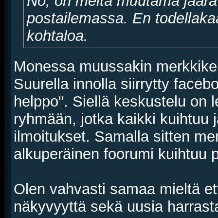
No, on meitä muutama jäärä v
postailemassa. En todellakaa
kohtaloa.
Monessa muussakin merkkikerh
Suurella innolla siirrytty faceb
helppo". Siellä keskustelu on 
ryhmään, jotka kaikki kuihtuu ja
ilmoitukset. Samalla sitten m
alkuperäinen foorumi kuihtuu po
Olen vahvasti samaa mieltä että
näkyvyyttä sekä uusia harrasta