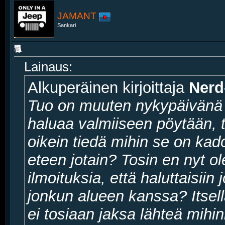
JAMANT
Sankari
Lainaus:
Alkuperäinen kirjoittaja
Nerd
Tuo on muuten nykypäivänä ai
haluaa valmiiseen pöytään, 
oikein tiedä mihin se on ka
eteen jotain? Tosin en nyt o
ilmoituksia, että haluttaisii
jonkun alueen kanssa? Itsel
ei tosiaan jaksa lähteä mi