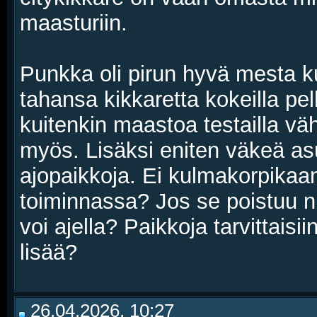
maasturiin.
Punkka oli pirun hyvä mesta k
tahansa kikkaretta kokeilla pe
kuitenkin maastoa testailla v
myös. Lisäksi eniten väkeä as
ajopaikkoja. Ei kulmakorpikaan
toiminnassa? Jos se poistuu n
voi ajella? Paikkoja tarvittaisi
lisää?
26.04.2026, 10:27