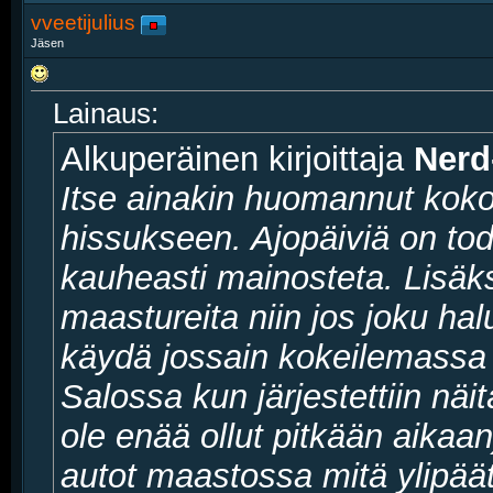
vveetijulius
Jäsen
Lainaus:
Alkuperäinen kirjoittaja
Nerd
Itse ainakin huomannut koko
hissukseen. Ajopäiviä on tod
kauheasti mainosteta. Lisäk
maastureita niin jos joku halu
käydä jossain kokeilemassa n
Salossa kun järjestettiin näit
ole enää ollut pitkään aikaan)
autot maastossa mitä ylipä