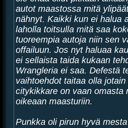
autot maastossa mitä ylipä
nähnyt. Kaikki kun ei halua a
laholla toitsulla mitä saa kok
tuoreempia autoja niin sen
offailuun. Jos nyt haluaa ka
ei sellaista taida kukaan te
Wrangleria ei saa. Defestä te
vaihtoehdot taitaa olla jotain
citykikkare on vaan omasta
oikeaan maasturiin.
Punkka oli pirun hyvä mesta