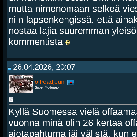
mutta nimenomaan selkeä viest
niin lapsenkengissä, että aina
nostaa lajia suuremman yleisön
kommentista
26.04.2026, 20:07
offroadjouni
Super Moderator
Kyllä Suomessa vielä offaamaa
vuonna minä olin 26 kertaa of
ajotapahtuma jäi välistä, kun e