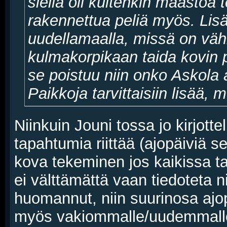
siellä oli kuitenkin maastoa
rakennettua peliä myös. Lis
uudellamaalla, missä on vähi
kulmakorpikaan taida kovin 
se poistuu niin onko Askola 
Paikkoja tarvittaisiin lisää, 
Niinkuin Jouni tossa jo kirjotte
tapahtumia riittää (ajopäiviä se
kova tekeminen jos kaikissa t
ei välttämättä vaan tiedoteta n
huomannut, niin suurinosa ajo
myös vakiommalle/uudemmalle k