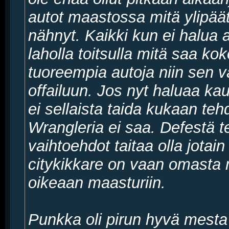
autot maastossa mitä ylipä
nähnyt. Kaikki kun ei halua a
laholla toitsulla mitä saa kok
tuoreempia autoja niin sen
offailuun. Jos nyt haluaa ka
ei sellaista taida kukaan te
Wrangleria ei saa. Defestä te
vaihtoehdot taitaa olla jotain
citykikkare on vaan omasta
oikeaan maasturiin.
Punkka oli pirun hyvä mesta