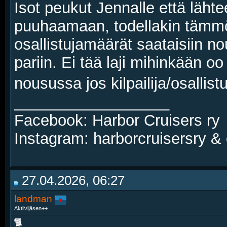
Isot peukut Jennalle että läh
puuhaamaan, todellakin tämmös
osallistujamäärät saataisiin no
pariin. Ei tää laji mihinkään
nousussa jos kilpailija/osall
__________________
Facebook: Harbor Cruisers ry
Instagram: harborcruisersry &
27.04.2026, 06:27
landman
Aktiivijäsen++