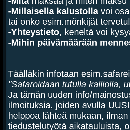
-Mitä
maksaa ja miten maksu s
-Millaisella kalustolla
voi osal
tai onko esim.mönkijät tervetul
-Yhteystieto
, keneltä voi kysy
-Mihin päivämäärään menne
Täälläkin infotaan esim.safarei
"Safaroidaan tutulla kalliolla, u
Ja tämän uuden info/mainostusk
ilmoituksia, joiden avulla UUS
helppoa lähteä mukaan, ilman e
tiedustelutyötä aikatauluista, 