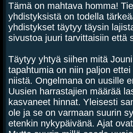
Tämä on mahtava homma! Tiet
yhdistyksistä on todella tärkeää
yhdistykset täytyy täysin lajist
sivustoa juuri tarvittaisiin et
Täytyy yhtyä siihen mitä Jouni 
tapahtumia on niin paljon ettei
niistä. Ongelmana on uusille e
Uusien harrastajien määrää lask
kasvaneet hinnat. Yleisesti sa
ole ja se on varmaan suurin sy
etenkin nykypäivänä. Ajat ovat