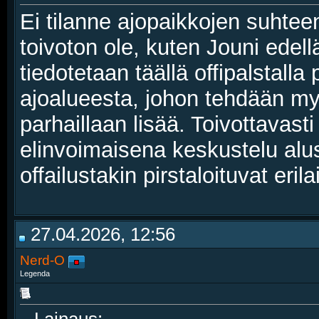
Ei tilanne ajopaikkojen suhte
toivoton ole, kuten Jouni edell
tiedotetaan täällä offipalstalla 
ajoalueesta, johon tehdään myö
parhaillaan lisää. Toivottavasti
elinvoimaisena keskustelu alus
offailustakin pirstaloituvat eril
27.04.2026, 12:56
Nerd-O
Legenda