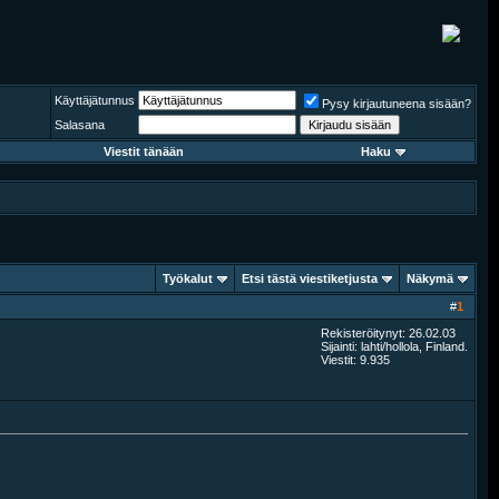
Käyttäjätunnus
Pysy kirjautuneena sisään?
Salasana
Viestit tänään
Haku
Työkalut
Etsi tästä viestiketjusta
Näkymä
#
1
Rekisteröitynyt: 26.02.03
Sijainti: lahti/hollola, Finland.
Viestit: 9.935