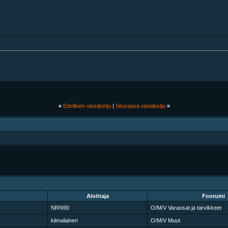
«
Edellinen viestiketju
|
Seuraava viestiketju
»
Aloittaja
Foorumi
NRN90
O/M/V Varaosat ja tarvikkeet
kiimalainen
O/M/V Muut