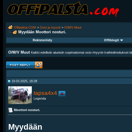
Offipalsta.COM
>
Osto ja myynti
>
O/M/V Muut
Myydään
Moottori nosturi.
Rekisteröidy
Offiblogit
O/M/V Muut
Kaikki edellisiin alueisiin sopimattomat osto-/myynti-/vaihtoilmoitukset t
19.03.2025, 18:28
tapsa4x4
Legenda
Moottori nosturi.
Myydään