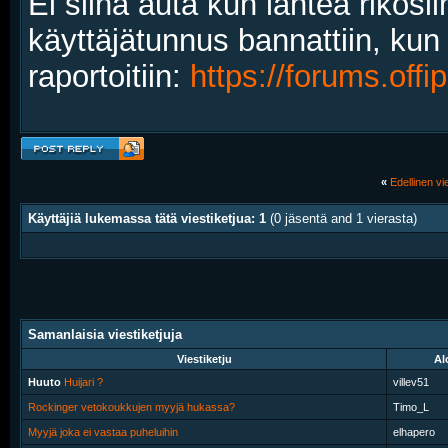
Ei siinä auta kun lähteä rikos
käyttäjätunnus bannattiin, kun
raportoitiin:
https://forums.off
«
Edellinen vie
Käyttäjiä lukemassa tätä viestiketjua: 1
(0 jäsentä and 1 vierasta)
Samanlaisia viestiketjuja
Viestiketju
Al
Huuto
Huijari ?
villev51
Rockinger vetokoukkujen myyjä hukassa?
Timo_L
Myyjä joka ei vastaa puheluihin
elhapero