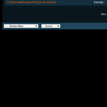
O:Rokin laatikkopaketti*Myyjä ota yhteyttä*
Käyttäjä
Sivu 