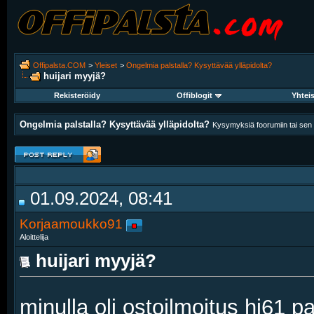
Offipalsta.COM
>
Yleiset
>
Ongelmia palstalla? Kysyttävää ylläpidolta?
huijari myyjä?
Rekisteröidy
Offiblogit
Yhtei
Ongelmia palstalla? Kysyttävää ylläpidolta?
Kysymyksiä foorumiin tai sen k
01.09.2024, 08:41
Korjaamoukko91
Aloittelija
huijari myyjä?
minulla oli ostoilmoitus hj61 