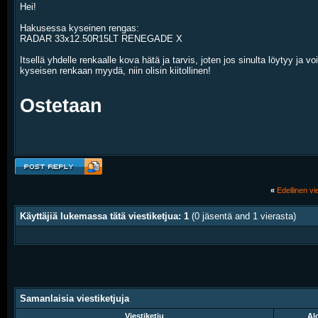
Hei!
Hakusessa kyseinen rengas:
RADAR 33x12.50R15LT RENEGADE X
Itsellä yhdelle renkaalle kova hätä ja tarvis, joten jos sinulta löytyy ja voi
kyseisen renkaan myydä, niin olisin kiitollinen!
Ostetaan
«
Edellinen vie
Käyttäjiä lukemassa tätä viestiketjua: 1
(0 jäsentä and 1 vierasta)
Samanlaisia viestiketjuja
Viestiketju
Alo