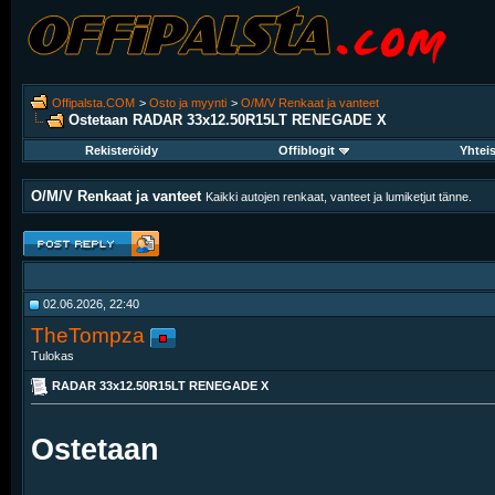
Offipalsta.COM
>
Osto ja myynti
>
O/M/V Renkaat ja vanteet
Ostetaan
RADAR 33x12.50R15LT RENEGADE X
Rekisteröidy
Offiblogit
Yhtei
O/M/V Renkaat ja vanteet
Kaikki autojen renkaat, vanteet ja lumiketjut tänne.
02.06.2026, 22:40
TheTompza
Tulokas
RADAR 33x12.50R15LT RENEGADE X
Ostetaan