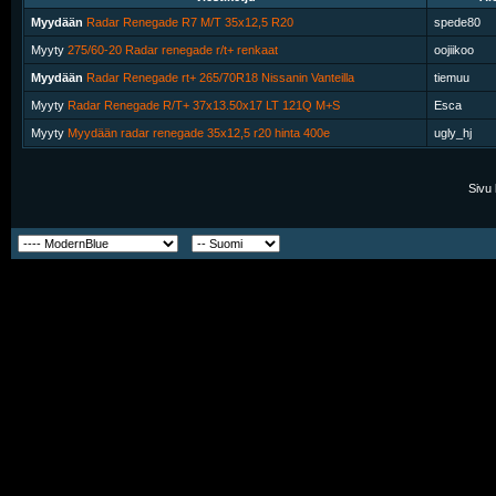
Myydään
Radar Renegade R7 M/T 35x12,5 R20
spede80
Myyty
275/60-20 Radar renegade r/t+ renkaat
oojiikoo
Myydään
Radar Renegade rt+ 265/70R18 Nissanin Vanteilla
tiemuu
Myyty
Radar Renegade R/T+ 37x13.50x17 LT 121Q M+S
Esca
Myyty
Myydään radar renegade 35x12,5 r20 hinta 400e
ugly_hj
Sivu 