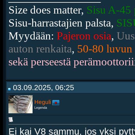
Size does matter,
Sisu A-45 
Sisu-harrastajien palsta,
SIS
Myydään:
Pajeron osia
,
Uusi
auton renkaita
,
50-80 luvun 
sekä perseestä perämoottorii
03.09.2025, 06:25
Heguli
Legenda
Ei kai V8 sammu, jos yksi pyt