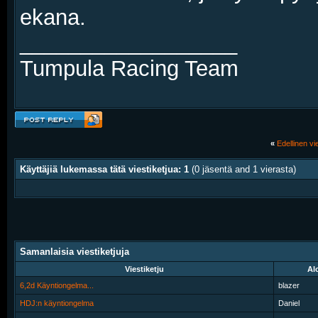
ekana.
__________________
Tumpula Racing Team
«
Edellinen vie
Käyttäjiä lukemassa tätä viestiketjua: 1
(0 jäsentä and 1 vierasta)
Samanlaisia viestiketjuja
Viestiketju
Alo
6,2d Käyntiongelma...
blazer
HDJ:n käyntiongelma
Daniel