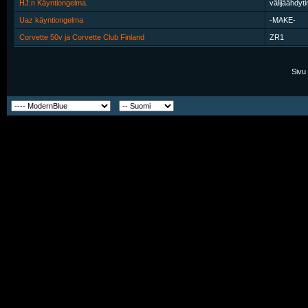
HJ:n Käyntiongelma.
välijäähdyti
Uaz käyntiongelma
-MAKE-
Corvette 50v ja Corvette Club Finland
ZR1
Sivu 