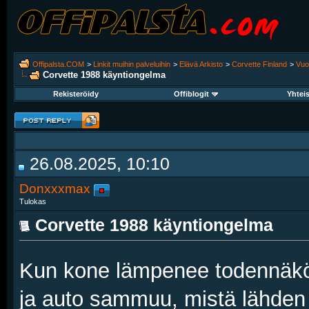
Offipalsta.COM
>
Linkit muihin palveluihin
>
Elävä Arkisto
>
Corvette Finland
>
Vuo
Corvette 1988 käyntiongelma
Rekisteröidy
Offiblogit
Yhtei
26.08.2025, 10:10
Donxxxmax
Tulokas
Corvette 1988 käyntiongelma
Kun kone lämpenee todennäköi
ja auto sammuu, mistä lähden