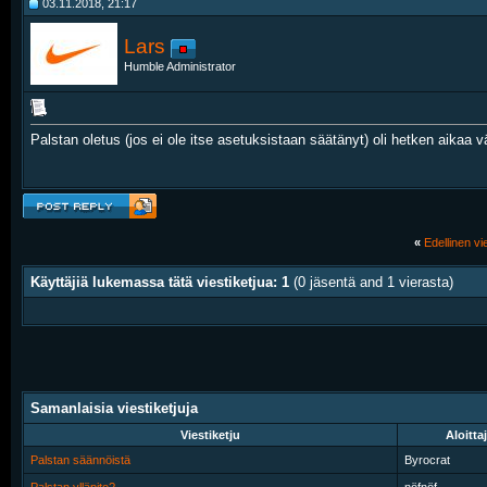
03.11.2018, 21:17
Lars
Humble Administrator
Palstan oletus (jos ei ole itse asetuksistaan säätänyt) oli hetken aikaa 
«
Edellinen vie
Käyttäjiä lukemassa tätä viestiketjua: 1
(0 jäsentä and 1 vierasta)
Samanlaisia viestiketjuja
Viestiketju
Aloitta
Palstan säännöistä
Byrocrat