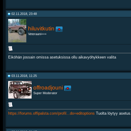
02.11.2018, 23:48
hiluvitkutin
Veteraani+++
Eiköhän jossain omissa asetuksissa ollu aikavyöhykkeen valita
03.11.2018, 11:25
offroadjouni
Super Moderator
https://forums.offipalsta.com/profil...do=editoptions
Tuolta löytyy asetus