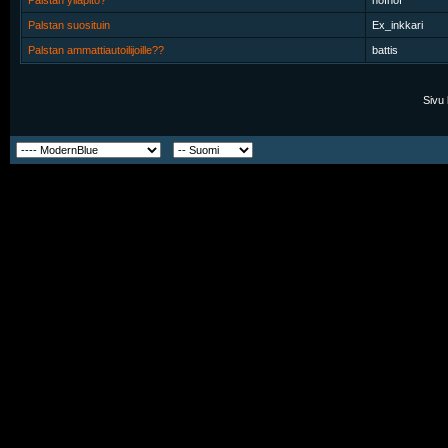
Palstan ylläpito?
nöfnöf
Palstan suosituin
Ex_inkkari
Palstan ammattiautoilijoille??
battis
Sivu 