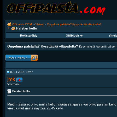
Offipalsta.COM
>
Yleiset
>
Ongelmia palstalla? Kysyttävää ylläpidolta?
Palstan kello
Rekisteröidy
Offiblogit
Yhtei
Ongelmia palstalla? Kysyttävää ylläpidolta?
Kysymyksiä foorumiin tai sen k
02.11.2018, 22:47
jmk
Veteraani+
Palstan kello
Mietin tässä et onko mulla kellot väärässä ajassa vai onko palstan kello
viestiä mut mulla näyttää 22.45 kello