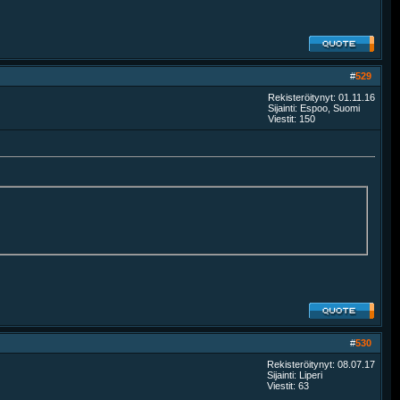
#
529
Rekisteröitynyt: 01.11.16
Sijainti: Espoo, Suomi
Viestit: 150
#
530
Rekisteröitynyt: 08.07.17
Sijainti: Liperi
Viestit: 63