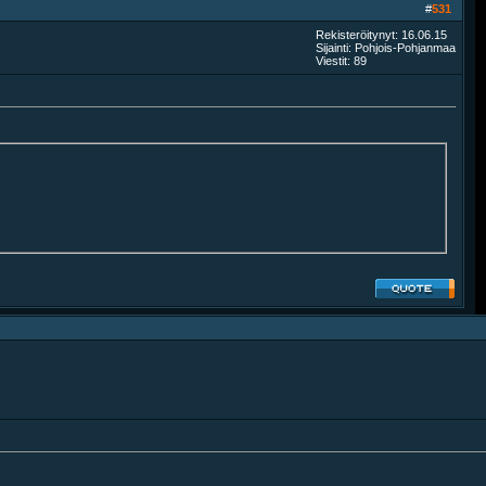
#
531
Rekisteröitynyt: 16.06.15
Sijainti: Pohjois-Pohjanmaa
Viestit: 89