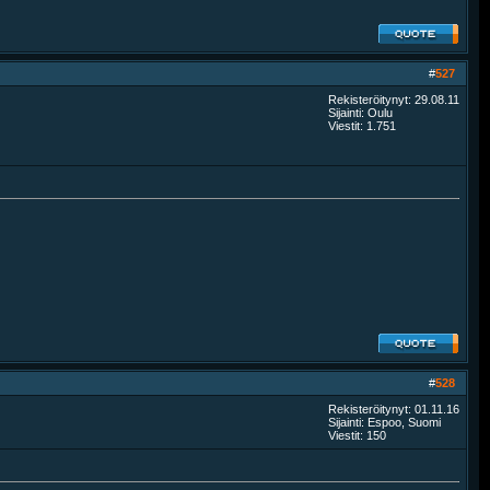
#
527
Rekisteröitynyt: 29.08.11
Sijainti: Oulu
Viestit: 1.751
#
528
Rekisteröitynyt: 01.11.16
Sijainti: Espoo, Suomi
Viestit: 150