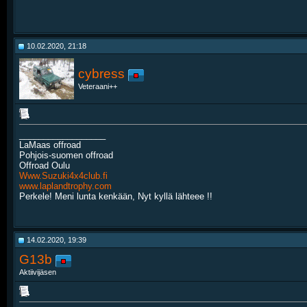
10.02.2020, 21:18
cybress
Veteraani++
__________________
LaMaas offroad
Pohjois-suomen offroad
Offroad Oulu
Www.Suzuki4x4club.fi
www.laplandtrophy.com
Perkele! Meni lunta kenkään, Nyt kyllä lähteee !!
14.02.2020, 19:39
G13b
Aktiivijäsen