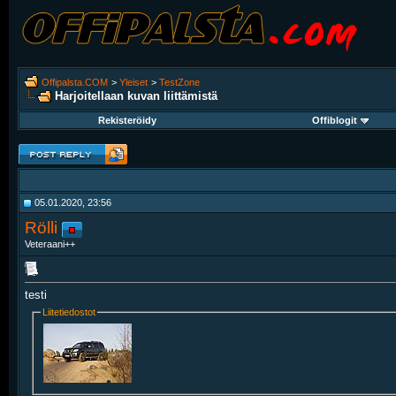
Offipalsta.COM
>
Yleiset
>
TestZone
Harjoitellaan kuvan liittämistä
Rekisteröidy
Offiblogit
05.01.2020, 23:56
Rölli
Veteraani++
testi
Liitetiedostot