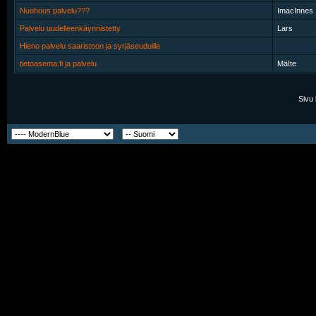
Nuohous palvelu???
ImacInnes
Palvelu uudelleenkäynnistetty
Lars
Hieno palvelu saaristoon ja syrjäseuduille
tietoasema.fi ja palvelu
MäIte
Sivu 