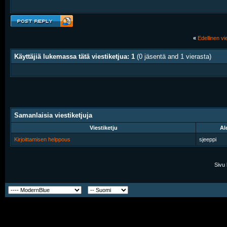
«
Edellinen vie
Käyttäjiä lukemassa tätä viestiketjua: 1
(0 jäsentä and 1 vierasta)
Samanlaisia viestiketjuja
Viestiketju
Al
Kirjoittamisen helppous
sjeeppi
Sivu 