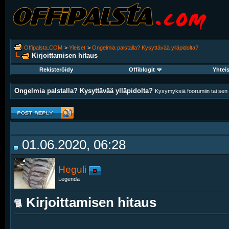
Offipalsta.COM
>
Yleiset
>
Ongelmia palstalla? Kysyttävää ylläpidolta?
Kirjoittamisen hitaus
Rekisteröidy
Offiblogit
Yhtei
Ongelmia palstalla? Kysyttävää ylläpidolta?
Kysymyksiä foorumiin tai sen k
01.06.2020, 06:28
Heguli
Legenda
Kirjoittamisen hitaus