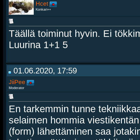
Hcet
Konkari++
Täällä toiminut hyvin. Ei tökki
Luurina 1+1 5
01.06.2020, 17:59
JiiPee
Moderator
En tarkemmin tunne tekniikkaa
selaimen hommia viestikentän
(form) lähettäminen saa jotaki