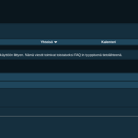
Yhteisö
Kalenteri
äyttöön liittyen. Nämä viestit toimivat toistaiseksi FAQ:in tyyppisenä tietolähteenä.