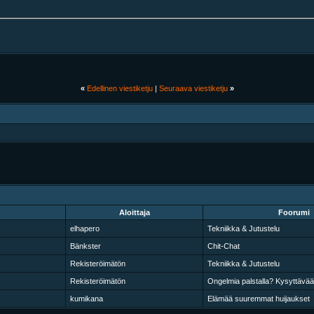
«
Edellinen viestiketju
|
Seuraava viestiketju
»
Aloittaja
Foorumi
elhapero
Tekniikka & Jutustelu
Bänkster
Chit-Chat
Rekisteröimätön
Tekniikka & Jutustelu
Rekisteröimätön
Ongelmia palstalla? Kysyttävää 
kumikana
Elämää suuremmat huijaukset