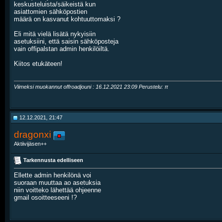
keskusteluista/säikeistä kun
asiattomien sähköpostien
määrä on kasvanut kohtuuttomaksi ?
Eli mitä vielä lisätä nykyisiin
asetuksiini, että saisin sähköposteja
vain offipalstan admin henkilöiltä.
Kiitos etukäteen!
Viimeksi muokannut offroadjouni : 16.12.2021
23:09
Perustelu: π
12.12.2021, 21:47
dragonxi
Aktiivijäsen++
Tarkennusta edelliseen
Ellette admin henkilönä voi
suoraan muuttaa ao asetuksia
niin voitteko lähettää ohjeenne
gmail osoitteeseeni !?