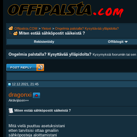
Offipalsta.COM
>
Yleiset
>
Ongelmia palstalla? Kysyttävää ylläpidolta?
Miten estää sähköpostit säikeistä ?
Rekisteröidy
Offiblogit
Ongelmia palstalla? Kysyttävää ylläpidolta?
Kysymyksiä foorumiin tai sen k
12.12.2021, 21:45
dragonxi
Aktiivijäsen++
Miten estää sähköpostit säikeistä ?
Mitä vielä puuttuu asetuksistani
etten tarvitsisi ottaa gmailiin
sähköposteja aloittamistani