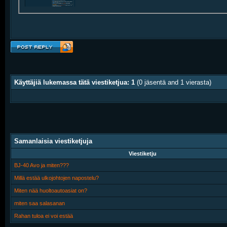
Käyttäjiä lukemassa tätä viestiketjua: 1
(0 jäsentä and 1 vierasta)
Samanlaisia viestiketjuja
Viestiketju
BJ-40 Avo ja miten???
Millä estää ulkojohtojen napostelu?
Miten nää huoltoautoasiat on?
miten saa salasanan
Rahan tuloa ei voi estää