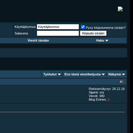
Käyttäjätunnus
Pysy kirjautuneena sisään?
Salasana
Viestit tänään
Haku
Työkalut
Etsi tästä viestiketjusta
Näkymä
#
1
Rekisteröitynyt: 26.12.16
Sijainti: n/a
Viestit: 380
Blog Entries:
2