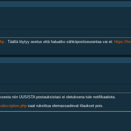
php
. Täältä löytyy asetus että haluatko sähköpostiseurantaa vai et:
https://fo
esta niin UUSISTA postauksistasi ei oletuksena tule notifikaatiota.
subscription.php
saat ruksittua olemassaolevat tilaukset pois.