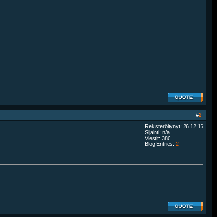
#
2
Rekisteröitynyt: 26.12.16
Sijainti: n/a
Viestit: 380
Blog Entries:
2