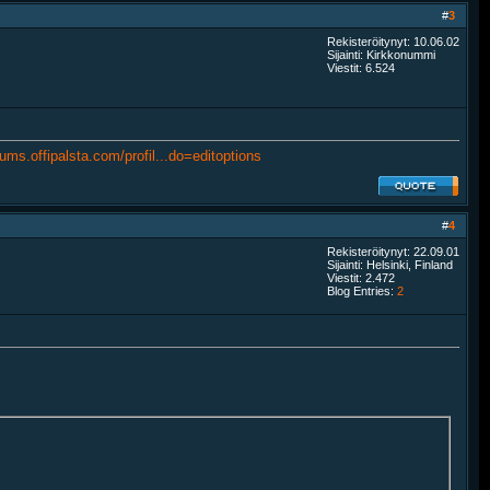
#
3
Rekisteröitynyt: 10.06.02
Sijainti: Kirkkonummi
Viestit: 6.524
rums.offipalsta.com/profil...do=editoptions
#
4
Rekisteröitynyt: 22.09.01
Sijainti: Helsinki, Finland
Viestit: 2.472
Blog Entries:
2