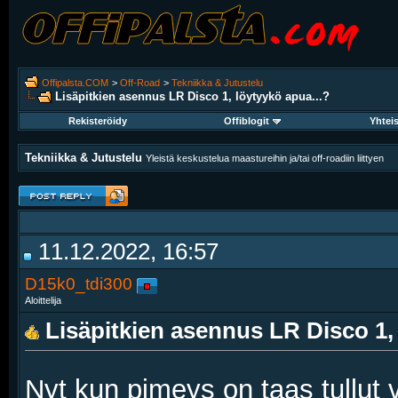
Offipalsta.COM
>
Off-Road
>
Tekniikka & Jutustelu
Lisäpitkien asennus LR Disco 1, löytyykö apua...?
Rekisteröidy
Offiblogit
Yhtei
Tekniikka & Jutustelu
Yleistä keskustelua maastureihin ja/tai off-roadiin liittyen
11.12.2022, 16:57
D15k0_tdi300
Aloittelija
Lisäpitkien asennus LR Disco 1, 
Nyt kun pimeys on taas tullut