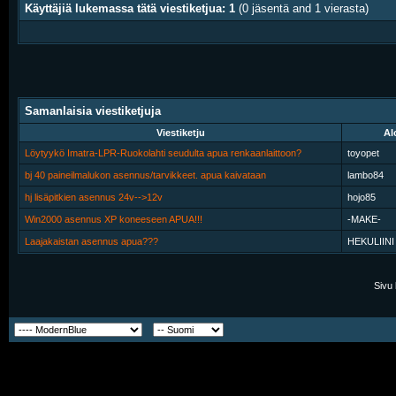
Käyttäjiä lukemassa tätä viestiketjua: 1
(0 jäsentä and 1 vierasta)
Samanlaisia viestiketjuja
Viestiketju
Al
Löytyykö Imatra-LPR-Ruokolahti seudulta apua renkaanlaittoon?
toyopet
bj 40 paineilmalukon asennus/tarvikkeet. apua kaivataan
lambo84
hj lisäpitkien asennus 24v-->12v
hojo85
Win2000 asennus XP koneeseen APUA!!!
-MAKE-
Laajakaistan asennus apua???
HEKULIINI
Sivu 