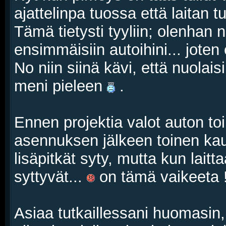
ajattelinpa tuossa että laitan 
Tämä tietysti tyyliin; olenhan no
ensimmäisiin autoihini... jote
No niin siinä kävi, että nuolais
meni pieleen
.
Ennen projektia valot auton to
asennuksen jälkeen toinen kau
lisäpitkät syty, mutta kun laitta
syttyvät...
on tämä vaikeeta 
Asiaa tutkaillessani huomasin, 