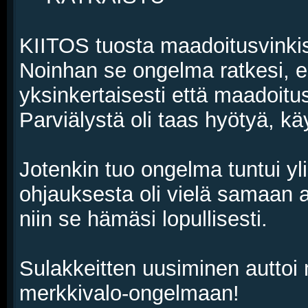
KIITOS tuosta maadoitusvinkist
Noinhan se ongelma ratkesi, eipä
yksinkertaisesti että maadoitu
Parviälystä oli taas hyötyä, kä
Jotenkin tuo ongelma tuntui y
ohjauksesta oli vielä samaan a
niin se hämäsi lopullisesti.
Sulakkeitten uusiminen auttoi
merkkivalo-ongelmaan!