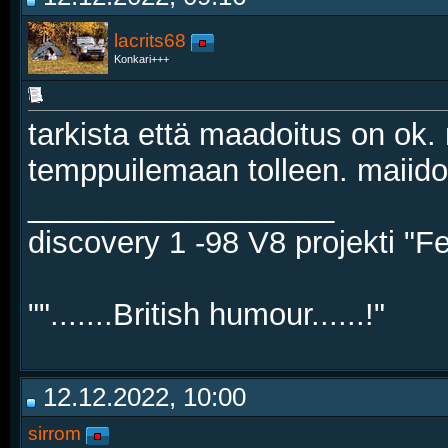
lacrits68
Konkari+++
tarkista että maadoitus on ok. 
temppuilemaan tolleen. maiido
__________________
discovery 1 -98 V8 projekti "Fe
"".......British humour......!"
12.12.2022, 10:00
sirrom