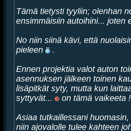
Tämä tietysti tyyliin; olenhan no
ensimmäisiin autoihini... joten
No niin siinä kävi, että nuolais
pieleen
.
Ennen projektia valot auton toi
asennuksen jälkeen toinen kau
lisäpitkät syty, mutta kun laittaa
syttyvät...
on tämä vaikeeta !
Asiaa tutkaillessani huomasin, 
niin ajovalolle tulee kahteen jo