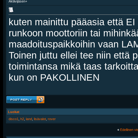
Aktiivijäsen+
kuten mainittu pääasia että E
runkoon moottoriin tai mihinkää
maadoituspaikkoihin vaan L
Toinen juttu ellei tee niin että 
toimintansa mikä taas tar
kun on PAKOLLINEN
Luokat
disco1
,
h2
,
land
,
lisävalot
,
rover
«
Edellinen vie