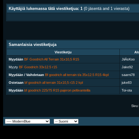
Käyttäjiä lukemassa tätä viestiketjua: 1
(0 jäsentä and 1 vierasta)
Samanlaisia viestiketjuja
Viestiketju
Alo
Myydään
BF Goodrich All Terrain 31x10,5 R15
JiiÄsKoo
Myyty
BF Goodrich 33x12.5 r15
Jake92
Myydään / Vaihdetaan
Bf goodrich all terrain t/a 35x12.5 R15 4kpl
saarni78
Ostetaan
bf goodrich all terrain 31x10,5 r15 2 kpl
juke83
Myydään
bf goodrich 225/75 R15 pajeron peltivanteilla
Toi-ota
Sivu 