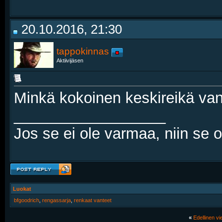
20.10.2016, 21:30
tappokinnas
Aktiivijäsen
Minkä kokoinen keskireikä va
__________________
Jos se ei ole varmaa, niin se 
Luokat
bfgoodrich
,
rengassarja
,
renkaat vanteet
«
Edellinen vie