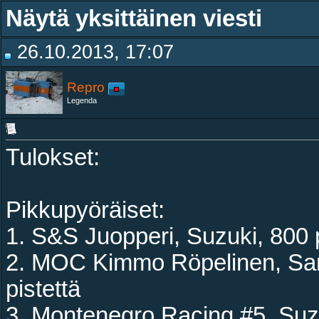
Näytä yksittäinen viesti
26.10.2013, 17:07
Repro
Legenda
Tulokset:
Pikkupyöräiset:
1. S&S Juopperi, Suzuki, 800 p
2. MOC Kimmo Röpelinen, Sami
pistettä
3. Montenegro Racing #5, Suzu